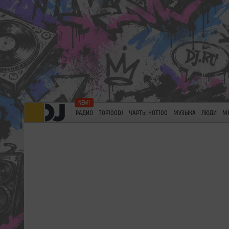
РАДИО
TOP100DJ
ЧАРТЫ HOT100
МУЗЫКА
ЛЮДИ
М