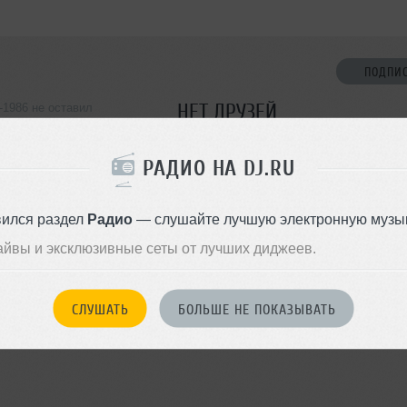
ПОДПИ
НЕТ ДРУЗЕЙ
k-1986 не оставил
ормации о себе
Стань первым!
РАДИО НА DJ.RU
ДОБАВИТЬ В ДР
rdcore Rap, Old School Rap,
tin Rap, British Rap, Dirty Rap,
вился раздел
Радио
— слушайте лучшую электронную музык
tical Rap, Gangsta Rap,
, East Coast Rap, Jazz-Rap, West
айвы и эксклюзивные сеты от лучших диджеев.
-Rap, Foreign Rap, Underground
ap
СЛУШАТЬ
БОЛЬШЕ НЕ ПОКАЗЫВАТЬ