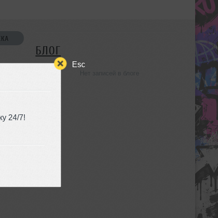
СКА
БЛОГ
Esc
Нет записей в блоге
УЗЬЯ
у 24/7!