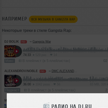
НАПРИМЕР
ВСЯ МУЗЫКА В GANGSTA RAP
Некоторые треки в стиле Gangsta Rap:
DJ BOLIK
➝
Gangsta War
74:33
529 раз
14
Микс
В плейлист (в 5 плейлистах)
02
ALEXANDROV/NOBLE
➝
DMC ALEXANDROV - Black paradise
36:00
1042 раза
56
83 MB, 320
Подкаст
В плейлист (в 5 плейлистах)
2
Молодой DISTARK
➝
LIKE A BOOSЫ
РАДИО НА DJ.RU