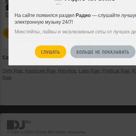
32:14
921 раз
38
59 MB, 25
Микс
В плейлист (в 2 плейлистах)
18 
На сайте появился раздел
Радио
— слушайте лучшу
электронную музыку 24/7!
Микстейпы, лайвы и эксклюзивные сеты от лучших д
СМОТРЕТЬ ВСЕ ТРЕКИ В GANGSTA RAP
СЛУШАТЬ
БОЛЬШЕ НЕ ПОКАЗЫВАТЬ
Связанные стили:
Dirty Rap
,
Hardcore Rap
,
Hip-Hop
,
Latin Rap
,
Political Rap
,
R
Rap
© 2001 — 2026 «DJ.ru» Все права защищены.