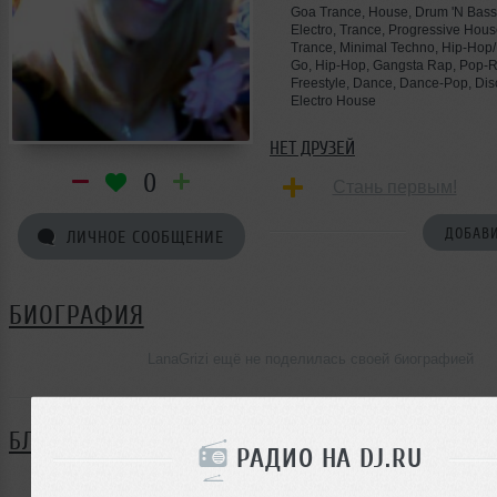
Goa Trance, House, Drum 'N Bass
Electro, Trance, Progressive Hous
Trance, Minimal Techno, Hip-Hop
Go, Hip-Hop, Gangsta Rap, Pop-R
Freestyle, Dance, Dance-Pop, Dis
Electro House
НЕТ ДРУЗЕЙ
0
Стань первым!
ДОБАВИ
ЛИЧНОЕ СООБЩЕНИЕ
БИОГРАФИЯ
LanaGrizi ещё не поделилась своей биографией
БЛОГ
РАДИО НА DJ.RU
Нет записей в блоге