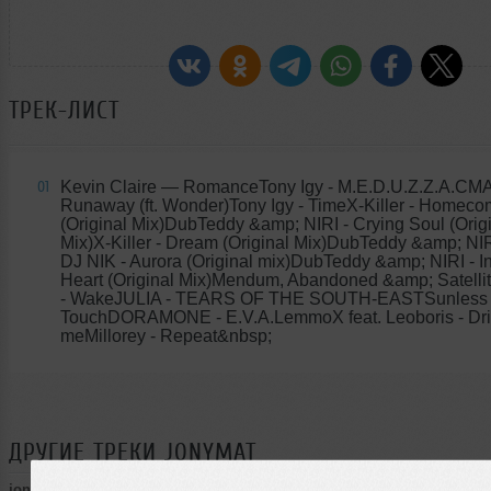
ТРЕК-ЛИСТ
Kevin Claire
— RomanceTony Igy - M.E.D.U.Z.Z.A.CMA
01
Runaway (ft. Wonder)Tony Igy - TimeX-Killer - Homeco
(Original Mix)DubTeddy &amp; NIRI - Crying Soul (Orig
Mix)X-Killer - Dream (Original Mix)DubTeddy &amp; NI
DJ NIK - Aurora (Original mix)DubTeddy &amp; NIRI - I
Heart (Original Mix)Mendum, Abandoned &amp; Satelli
- WakeJULIA - TEARS OF THE SOUTH-EASTSunless -
TouchDORAMONE - E.V.A.LemmoX feat. Leoboris - Dr
meMillorey - Repeat&nbsp;
ДРУГИЕ ТРЕКИ
JONYMAT
jonymat
➝
Jony Mat - EDM Show 001