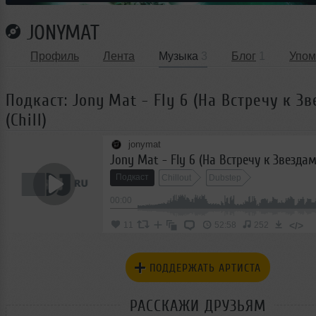
JONYMAT
Профиль
Лента
Музыка
3
Блог
1
Упом
Подкаст: Jony Mat - Fly 6 (На Встречу к Зв
(Chill)
jonymat
Jony Mat - Fly 6 (На Встречу к Звездам 2
Подкаст
Chillout
Dubstep
00:00
</>
11
52:58
252
ПОДДЕРЖАТЬ АРТИСТА
РАССКАЖИ ДРУЗЬЯМ