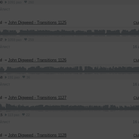
00
1091 раз
260
йлист
d
➝
John Digweed - Transitions 1125
Clu
47
1059 раз
259
йлист
16 
d
➝
John Digweed - Transitions 1126
Clu
58
191 раз
36
йлист
16 
d
➝
John Digweed - Transitions 1127
Clu
15
113 раз
22
йлист
16 
d
➝
John Digweed - Transitions 1128
Clu