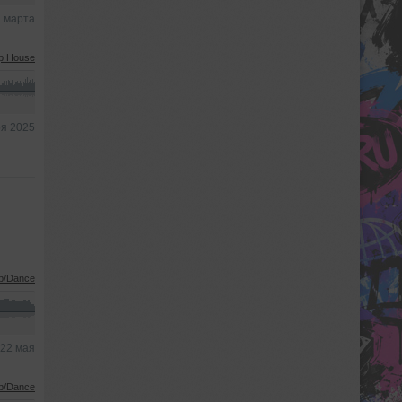
 марта
p House
ря 2025
b/Dance
22 мая
b/Dance