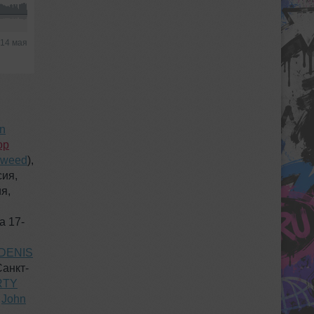
14 мая
n
ор
gweed
),
сия,
я,
а 17-
DENIS
Санкт-
RTY
6
John