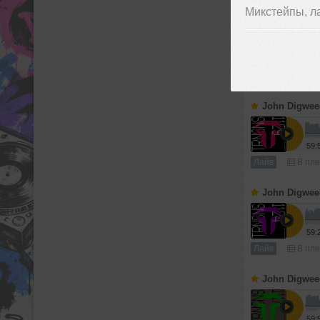
Микстейпы, л
John Digwee
119
Лайв
В пле
John Digwee
59:
Лайв
В пле
John Digwee
59:
Лайв
В пле
John Digwee
59: