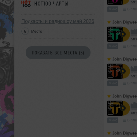
59:
HOT100 ЧАРТЫ
Микс
В пле
Подкасты и радиошоу май 2026
John Digwee
6
Место
58:
Микс
В пле
ПОКАЗАТЬ ВСЕ МЕСТА (5)
John Digwee
59:
Микс
В пле
John Digwee
60:
Микс
В пле
John Digwee