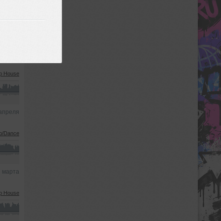
p House
апреля
p House
апреля
b/Dance
 марта
p House