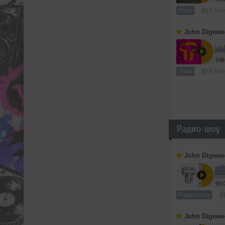
Лайв
В пле
John Digwee
148
Лайв
В пле
Радио-шоу
John Digwee
60:
Радио-шоу
John Digwee