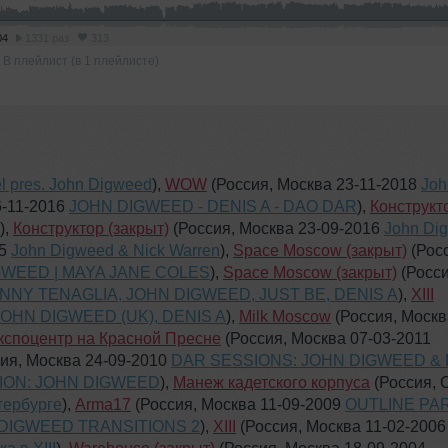
04
1331 раз
313
В плейлист (в 1 плейлисте)
 pres. John Digweed
),
WOW
(Россия, Москва 23-11-2018
Joh
6-11-2016
JOHN DIGWEED - DENIS A - DAO DAR
),
Конструкт
),
Конструктор (закрыт)
(Россия, Москва 23-09-2016
John Di
15
John Digweed & Nick Warren
),
Space Moscow (закрыт)
(Рос
IGWEED | MAYA JANE COLES
),
Space Moscow (закрыт)
(Росси
NY TENAGLIA, JOHN DIGWEED, JUST BE, DENIS A
),
XIII
JOHN DIGWEED (UK), DENIS A
),
Milk Moscow
(Россия, Москв
кспоцентр на Красной Пресне
(Россия, Москва 07-03-2011
ия, Москва 24-09-2010
DAR SESSIONS: JOHN DIGWEED & 
ION: JOHN DIGWEED
),
Манеж кадетского корпуса
(Россия, 
тербурге
),
Arma17
(Россия, Москва 11-09-2009
OUTLINE PA
DIGWEED TRANSITIONS 2
),
XIII
(Россия, Москва 11-02-200