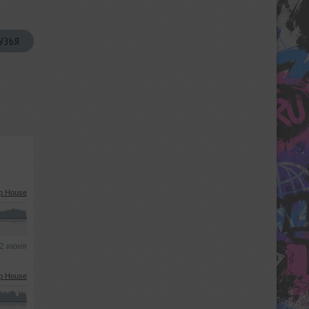
УЗЬЯ
p House
2 июня
p House