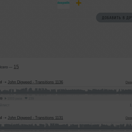
ДОБАВИТЬ В ДР
15
Всего —
d
➝
John Digweed - Transitions 1136
Dee
39
1003 раза
239
йлист
1
d
➝
John Digweed - Transitions 1131
Dee