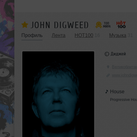
JOHN DIGWEED
Профиль
Лента
HOT100
16
Музыка
31
Диджей
Великобрита
www.johndig
House
Progressive Ho