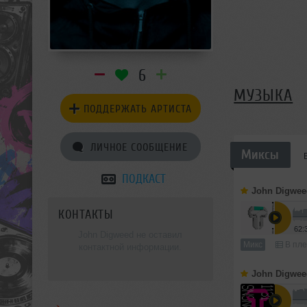
6
МУЗЫКА
ПОДДЕРЖАТЬ АРТИСТА
ЛИЧНОЕ СООБЩЕНИЕ
Миксы
ПОДКАСТ
John Digwee
КОНТАКТЫ
62:
John Digweed не оставил
Микс
В пле
контактной информации.
John Digwee