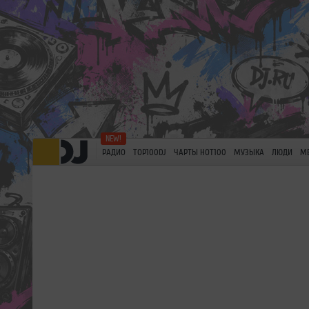
РАДИО
TOP100DJ
ЧАРТЫ HOT100
МУЗЫКА
ЛЮДИ
М