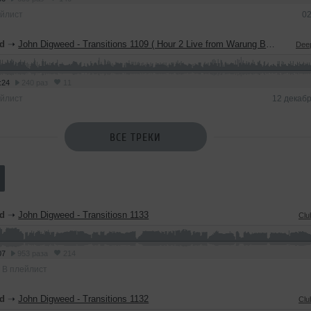
йлист
02
d
➝
John Digweed - Transitions 1109 ( Hour 2 Live from Warung Beach Club 2017)
Dee
:24
240 раз
11
йлист
12 декаб
ВСЕ ТРЕКИ
d
➝
John Digweed - Transitiosn 1133
Clu
07
953 раза
214
В плейлист
d
➝
John Digweed - Transitions 1132
Clu