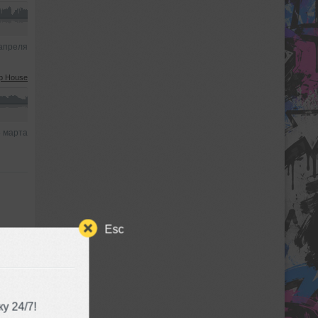
апреля
p House
 марта
Esc
b/Dance
у 24/7!
4 июня