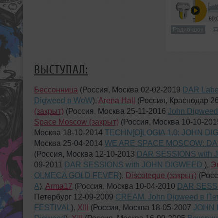
60:
Радио-шоу
ВЫСТУПАЛ:
Бессонница
(Россия, Москва 02-02-2019
DAR Label
Digweed в WoW
),
Arena Hall
(Россия, Краснодар 2
(закрыт)
(Россия, Москва 25-11-2016
John Digweed
Space Moscow (закрыт)
(Россия, Москва 10-10-20
Москва 18-10-2014
TECHN[O]LOGIA 1.0: JOHN D
Москва 25-04-2014
WE ARE SPACE MOSCOW: DAN
(Россия, Москва 12-10-2013
DAR SESSIONS with 
09-2011
DAR SESSIONS with JOHN DIGWEED
),
Э
OLMECA GOLD FEVER
),
Discoteque (закрыт)
(Росс
A
),
Arma17
(Россия, Москва 10-04-2010
DAR SESS
Петербург 12-09-2009
CREAM. John Digweed в Пе
FESTIVAL
),
XIII
(Россия, Москва 18-05-2007
JOHN 