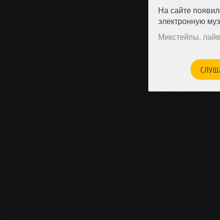
На сайте появил
электронную муз
Микстейпы, лайв
СЛУШ