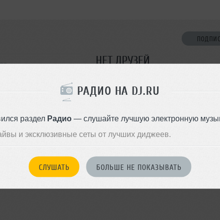
ПОДПИ
НЕТ ДРУЗЕЙ
ква
Стань первым!
РАДИО НА DJ.RU
 Rhytm'n'Blues, Urban
ДОБАВИТЬ В ДР
вился раздел
Радио
— слушайте лучшую электронную музык
айвы и эксклюзивные сеты от лучших диджеев.
СЛУШАТЬ
БОЛЬШЕ НЕ ПОКАЗЫВАТЬ