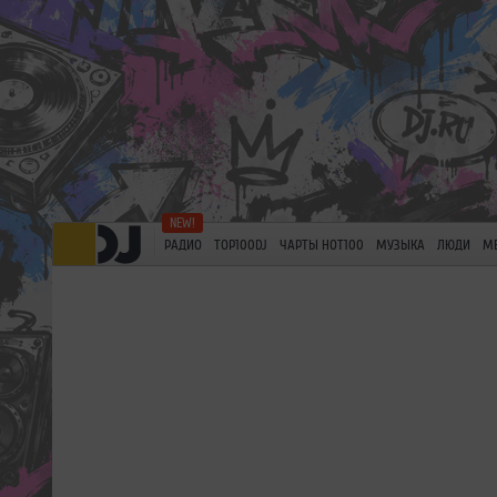
РАДИО
TOP100DJ
ЧАРТЫ HOT100
МУЗЫКА
ЛЮДИ
М