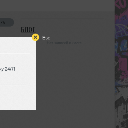
СКА
БЛОГ
Esc
Нет записей в блоге
УЗЬЯ
у 24/7!