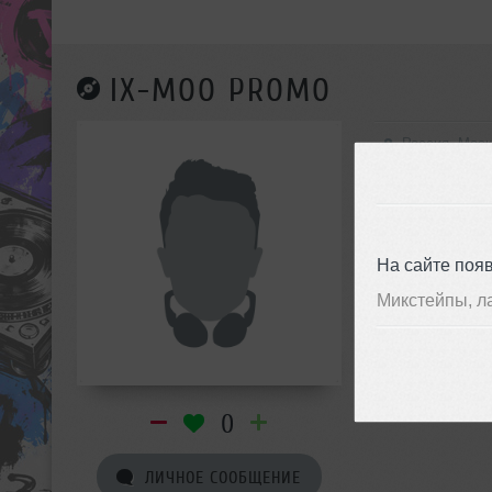
IX-MOO PROMO
Россия, Мос
Hip-Hop
Hip-Hop/Urban,
На сайте поя
Микстейпы, л
0
ЛИЧНОЕ СООБЩЕНИЕ