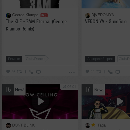
George Kiampo
DjVERONiYA
The KLF - 3AM Eternal (George
VERONiYA - Я люблю
Kiampo Remix)
Ремикс
Club/Dance
Авторский трек
Club/D
25
23
06:01
16
17
New!
New!
DONT BLINK
Taga