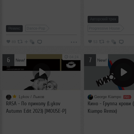
Авторский трек
Ремикс
Dance-Pop
Progressive House
89
53
04:24
6
7
New!
New!
Lykov / Лыков
George Kiampo
RASA - По приколу (Lykov
Кино - Группа крови 
Autumn Edit 2023) [MOUSE-P]
Kiampo Remix)