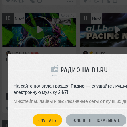
235
26
03:49
10
11
New!
New!
Dima Isay
al | bo
Lose Control (Extended Mix)
Pacific Night (original 
РАДИО НА DJ.RU
На сайте появился раздел
Радио
— слушайте лучшу
электронную музыку 24/7!
Авторский трек
Tech House
Авторский трек
Disco
Микстейпы, лайвы и эксклюзивные сеты от лучших д
52
21
СЛУШАТЬ
БОЛЬШЕ НЕ ПОКАЗЫВАТЬ
05:58
12
13
New!
New!