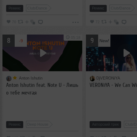
Ремикс
Club/Dance
Ремикс
Club/Dance
70
72
05:18
8
9
-9
New!
Anton Ishutin
DjVERONiYA
Anton Ishutin feat. Note U - Лишь
VERONiYA - We Can W
о тебе мечтая
Ремикс
Deep House
Авторский трек
Club/D