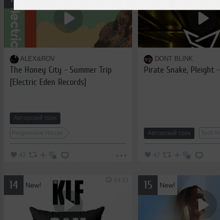
ALEX&ROV
DONT BLINK
The Honey City - Summer Trip
Pirate Snake, Pleight 
[Electric Eden Records]
Авторский трек
Progressive House
Авторский трек
Tech H
43
47
04:51
14
15
New!
New!