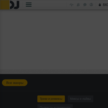
ВХ
Все жанры
Треки и ремиксы
Миксы и лайвы
Подкасты и радиошоу