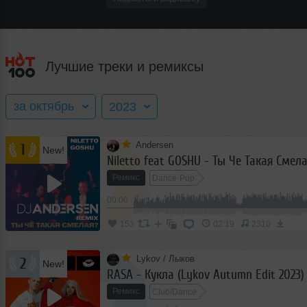
Лучшие треки и ремиксы
за октябрь
2023
Andersen
1
New!
за весь год
2016
Ремикс
Dance-Pop
январь
2017
00:00
февраль
2018
153
02:19
2310
март
2019
апрель
Lykov / Лыков
2020
2
New!
RASA - Кукла (Lykov Autumn Edit 2023)
май
2021
Ремикс
Club/Dance
июнь