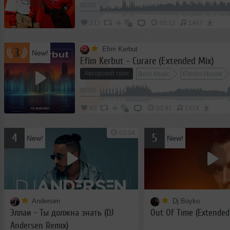
2022
00:00
июль
2023
113
05:12
1447
август
2024
Efim Kerbut
сентябрь
3
New!
Efim Kerbut - Curare (Extended Mix)
2025
октябрь
Авторский трек
Bass Music
Electro House
2026
ноябрь
00:00
декабрь
63
03:47
1414
03:04
4
5
New!
New!
Andersen
Dj Boyko
Эллаи - Ты должна знать (DJ
Out Of Time (Extended
Andersen Remix)