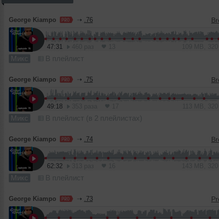
George Kiampo
➝
.76
47:31
460 раз
13
109 MB, 32
Микс
В плейлист
George Kiampo
➝
.75
49:18
353 раза
17
113 MB, 32
Микс
В плейлист (в 2 плейлистах)
George Kiampo
➝
.74
62:32
313 раз
16
143 MB, 32
Микс
В плейлист
George Kiampo
➝
.73