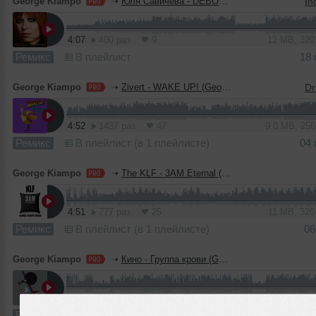
George Kiampo
➝
Юля Савичева - DЕВОЧКА (George Kiampo Remix)
4:07
400 раз
9
12 MB, 32
Ремикс
В плейлист
18
George Kiampo
➝
Zivert - WAKE UP! (George Kiampo DnB Remix)
4:52
1437 раз
47
9.0 MB, 25
Ремикс
В плейлист (в 1 плейлисте)
04
George Kiampo
➝
The KLF - 3AM Eternal (George Kiampo Remix)
4:51
777 раз
25
11 MB, 32
Ремикс
В плейлист (в 1 плейлисте)
06
George Kiampo
➝
Кино - Группа крови (George Kiampo Remix)
1
5:44
1035 раз
72
13 MB, 32
Ремикс
В плейлист (в 7 плейлистах)
30 