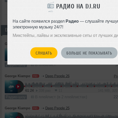
РАДИО НА DJ.RU
ВСЕ ТРЕКИ
На сайте появился раздел
Радио
— слушайте лучшу
электронную музыку 24/7!
Deep People Project
Всего —
27
Микстейпы, лайвы и эксклюзивные сеты от лучших д
George Kiampo
➝
DeepPeople 27
СЛУШАТЬ
БОЛЬШЕ НЕ ПОКАЗЫВАТЬ
61:29
436 раз
18
56 MB, 12
Радио-шоу
В плейлист
1
George Kiampo
➝
Deep People 26
61:24
338 раз
11
141 MB, 32
Радио-шоу
В плейлист (в 2 плейлистах)
22
George Kiampo
➝
Deep People 25