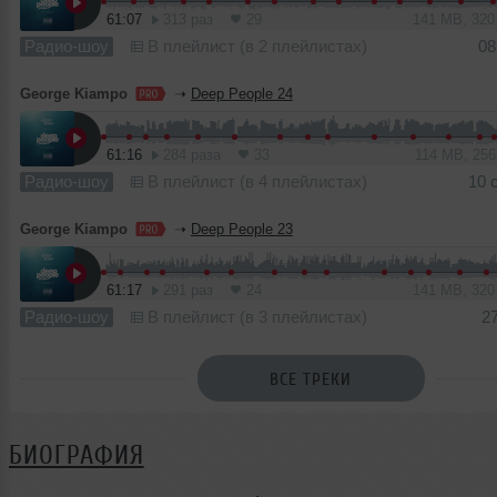
61:07
313 раз
29
141 MB, 32
Радио-шоу
В плейлист (в 2 плейлистах)
08
George Kiampo
➝
Deep People 24
61:16
284 раза
33
114 MB, 25
Радио-шоу
В плейлист (в 4 плейлистах)
10 
George Kiampo
➝
Deep People 23
61:17
291 раз
24
141 MB, 32
Радио-шоу
В плейлист (в 3 плейлистах)
2
ВСЕ ТРЕКИ
БИОГРАФИЯ