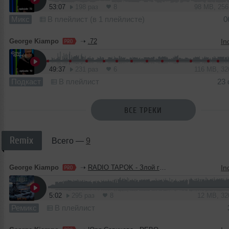
53:07
198 раз
8
98 MB, 25
Микс
В плейлист (в 1 плейлисте)
0
George Kiampo
➝
.72
49:37
231 раз
6
116 MB, 3
Подкаст
В плейлист
23
ВСЕ ТРЕКИ
Remix
Всего —
9
George Kiampo
➝
RADIO TAPOK - Злой город (George Kiampo Remix)
5:02
295 раз
8
12 MB, 3
Ремикс
В плейлист