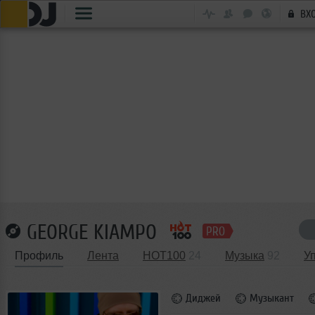
ВХ
GEORGE KIAMPO
Профиль
Лента
HOT100
24
Музыка
92
У
Диджей
Музыкант