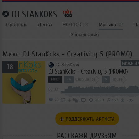
DJ STANKOKS
Профиль
Лента
HOT100
18
Музыка
32
П
Упоминания
Микс: DJ StanKoks - Creativity 5 (PROMO)
МИКСЫ И 
Dj StanKoks
18
DJ StanKoks - Creativity 5 (PROMO)
Микс
14
6
Club/Dance
House
00:00
</>
23
30:38
467
ПОДДЕРЖАТЬ АРТИСТА
РАССКАЖИ ДРУЗЬЯМ