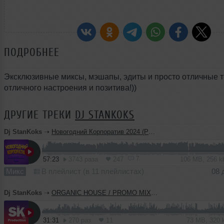
ПОДРОБНЕЕ
Эксклюзивные миксы, мэшапы, эдиты и просто отличные т
отличного настроения и позитива!))
ДРУГИЕ ТРЕКИ
DJ STANKOKS
Dj StanKoks
➝
Новогодний Корпоратив 2024 (PRIME TIME)
7
57:23
3743 раза
247
106 MB, 256 
Микс
В плейлист (в 11 плейлистах)
08 
Dj StanKoks
➝
ORGANIC HOUSE / PROMO MIX / TREFF8 / ORBITA
31:31
270 раз
11
73 MB, 320