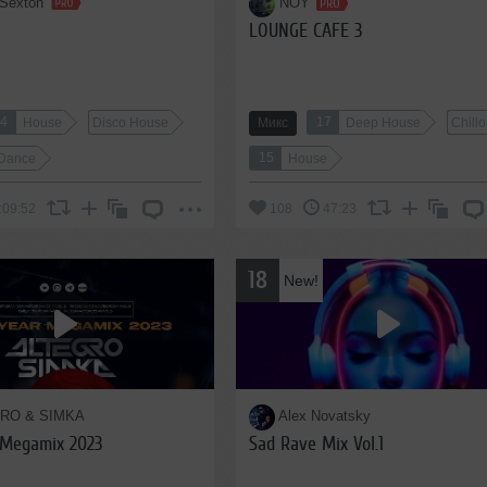
 Sexton
NOY
LOUNGE CAFE 3
14
17
House
Disco House
Микс
Deep House
Chillo
15
/Dance
House
:09:52
108
47:23
18
New!
RO & SIMKA
Alex Novatsky
 Megamix 2023
Sad Rave Mix Vol.1