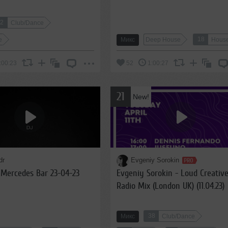
32
Club/Dance
18
e
Микс
Deep House
Hous
:00:23
52
1:00:27
21
New!
dr
Evgeniy Sorokin
 Mercedes Bar 23-04-23
Evgeniy Sorokin - Loud Creativ
Radio Mix (London UK) (11.04.23)
38
Микс
Club/Dance