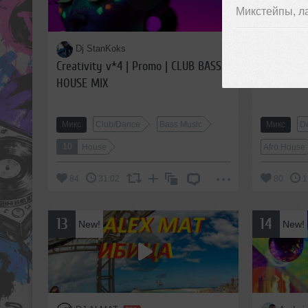
Микстейпы, л
Dj StanKoks
And
Creativity v*4 | Promo | CLUB BASS
Killercas
HOUSE MIX
Transit S
Микс
Club/Dance
Bass Music
Микс
D
10
House
Afro House
84
31:02
80
1
13
14
New!
New!