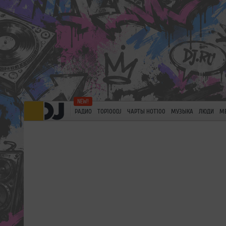
РАДИО
TOP100DJ
ЧАРТЫ HOT100
МУЗЫКА
ЛЮДИ
М