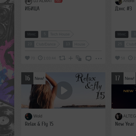
DJ ALMAT
Andrei
ИБИЦА
Дэнс #3
5
Микс
Tech House
Микс
23
13
25
Club/Dance
House
Club
70
1:03:44
58
2
16
17
New!
New!
Wold
ALTEG
Relax & Fly 15
New Year