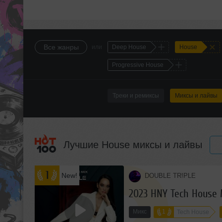
+
+
Все жанры
или
Deep House
House
+
Progressive House
Треки и ремиксы
Миксы и лайвы
Лучшие House миксы и лайвы
1
New!
DOUBLE TR!PLE
з
2023 HNY Tech House 
я
Микс
1
Tech House
ф