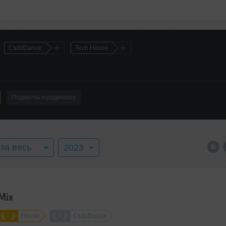
+
+
Club/Dance
Tech House
Подкасты и радиошоу
за весь
2023
а весь год
2016
Mix
нварь
2017
1
2
House
Club/Dance
евраль
2018