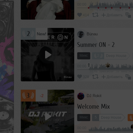
00:00
м
414
Добавить
а
м
2
New!
Bünau
и
Summer ON - 2
и
Микс
2
Deep House
а
00:00
с
328
Добавить
о
н
3
-2
DJ Rokit
д
Welcome Mix
Микс
5
Deep House
00:00