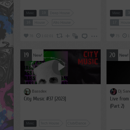
19
Микс
Deep House
Микс
16
17
House
Afro House
Hous
76
1:02:01
75
1
19
20
New!
New!
Bassdex
Dj San
City Music #37 [2023]
Live from
(Part 2)
Микс
Tech House
Club/Dance