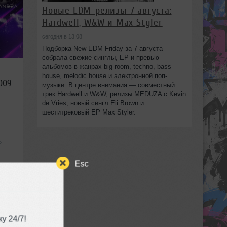
Новые EDM-релизы 7 августа:
Hardwell, W&W и Max Styler
сегодня в 13:08
Подборка New EDM Friday за 7 августа
собрала свежие синглы, EP и превью
альбомов в жанрах big room, techno, bass
house, melodic house и электронной поп-
009
музыки. В центре внимания — совместный
трек Hardwell и W&W, релизы MEDUZA с Kevin
de Vries, новый сингл Eli Brown и
шеститрековый EP Max Styler.
Esc
у 24/7!