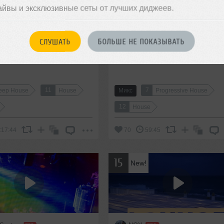
айвы и эксклюзивные сеты от лучших диджеев.
rey Vakulenko
Jim
СЛУШАТЬ
БОЛЬШЕ НЕ ПОКАЗЫВАТЬ
h aka Andrey Vakulenko -
Fresh Emotions 2023
amui
11
7
eep House
House
Микс
Progressive House
12
House
:17:44
70
59:45
15
New!