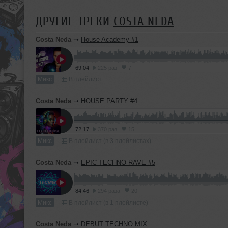
ДРУГИЕ ТРЕКИ
COSTA NEDA
Costa Neda
➝
House Academy #1
69:04
225 раз
7
Микс
В плейлист
Costa Neda
➝
HOUSE PARTY #4
72:17
370 раз
15
Микс
В плейлист (в 3 плейлистах)
Costa Neda
➝
EPIC TECHNO RAVE #5
84:46
294 раза
20
Микс
В плейлист (в 1 плейлисте)
Costa Neda
➝
DEBUT TECHNO MIX