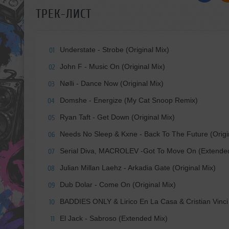
ТРЕК-ЛИСТ
Understate - Strobe (Original Mix)
01
John F - Music On (Original Mix)
02
Nølli - Dance Now (Original Mix)
03
Domshe - Energize (My Cat Snoop Remix)
04
Ryan Taft - Get Down (Original Mix)
05
Needs No Sleep & Kxne - Back To The Future (Origi
06
Serial Diva, MACROLEV -Got To Move On (Extende
07
Julian Millan Laehz - Arkadia Gate (Original Mix)
08
Dub Dolar - Come On (Original Mix)
09
BADDIES ONLY & Lirico En La Casa & Cristian Vinci 
10
El Jack - Sabroso (Extended Mix)
11