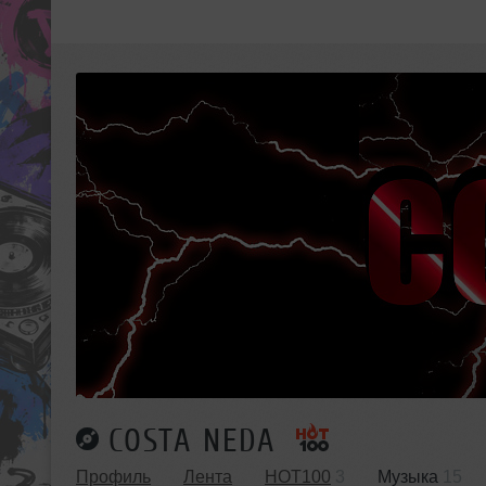
COSTA NEDA
Профиль
Лента
HOT100
3
Музыка
15