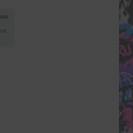
use
2:31