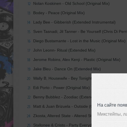
Nolan Koskinen - Old School (Original Mix)
12
Bodey - Peace (Original Mix)
13
Lady Bee - Gibberish (Extended Instrumental)
14
Sven Tasnadi, Jil Tanner - Be Yourself (Chris Di Per
15
Diego Bustamante - Lost in the Music (Original Mix)
16
John Leonn- Ritual (Extended Mix)
17
Jerome Robins, Alex Kenji - Plastic (Original Mix)
18
Jake Bleu - Dance On (Extended Mix)
19
Wally B, Housewife - Bey Tonight (Original Mix)
20
Edi Porto - Power (Original Mix)
21
Benny Bubblez - Zoodiac (Extended Mix)
22
На сайте поя
Matt & Juan Brizuela - Outside (Original Mix)
23
Микстейпы, л
Zkosta, Altered State - Altered State (Original Mix)
24
Stallonee & Cristo - Party Everyday (Extended Mix)
25