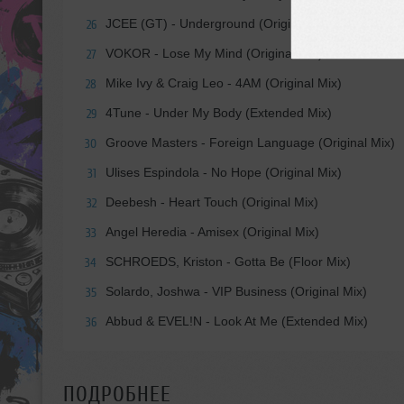
JCEE (GT) - Underground (Original Mix)
26
VOKOR - Lose My Mind (Original Mix)
27
Mike Ivy & Craig Leo - 4AM (Original Mix)
28
4Tune - Under My Body (Extended Mix)
29
Groove Masters - Foreign Language (Original Mix)
30
Ulises Espindola - No Hope (Original Mix)
31
Deebesh - Heart Touch (Original Mix)
32
Angel Heredia - Amisex (Original Mix)
33
SCHROEDS, Kriston - Gotta Be (Floor Mix)
34
Solardo, Joshwa - VIP Business (Original Mix)
35
Abbud & EVEL!N - Look At Me (Extended Mix)
36
ПОДРОБНЕЕ