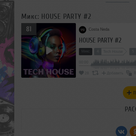
Микс: HOUSE PARTY #2
81
Costa Neda
HOUSE PARTY #2
Микс
4
5
Tech House
00:00
В
28
Добавить
П
РАС