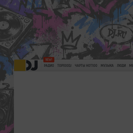
РАДИО
TOP100DJ
ЧАРТЫ HOT100
МУЗЫКА
ЛЮДИ
М