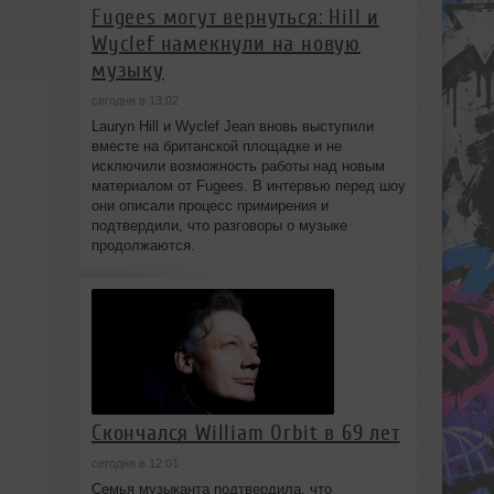
Fugees могут вернуться: Hill и
Wyclef намекнули на новую
музыку
сегодня в 13:02
Lauryn Hill и Wyclef Jean вновь выступили
вместе на британской площадке и не
исключили возможность работы над новым
материалом от Fugees. В интервью перед шоу
они описали процесс примирения и
подтвердили, что разговоры о музыке
продолжаются.
Скончался William Orbit в 69 лет
сегодня в 12:01
Семья музыканта подтвердила, что