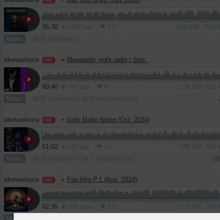
56:30
1097 раз
271
105 MB, 256 
Микс
В плейлист
shevashura
➝
Megapolis night radio | Stay Present (Feb.2025)
60:40
397 раз
8
139 MB, 320
Микс
В плейлист (в 5 плейлистах)
shevashura
➝
Girls Make Noise (Oct. 2024)
61:02
220 раз
11
140 MB, 320
Микс
В плейлист (в 1 плейлисте)
28
shevashura
➝
Pop Afro P.1 (Aug. 2024)
62:35
184 раза
12
116 MB, 256
Микс
В плейлист (в 2 плейлистах)
01 с