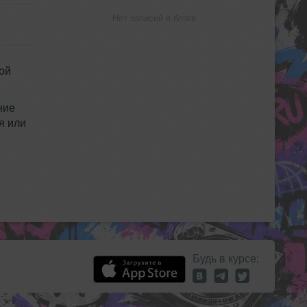
Нет записей в блоге
ой
ние
я или
Будь в курсе: