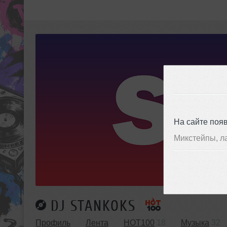
На сайте поя
Микстейпы, л
DJ STANKOKS
Профиль
Лента
HOT100
18
Музыка
32