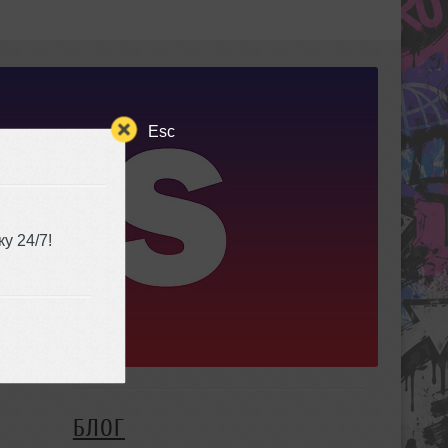
Esc
у 24/7!
БЛОГ