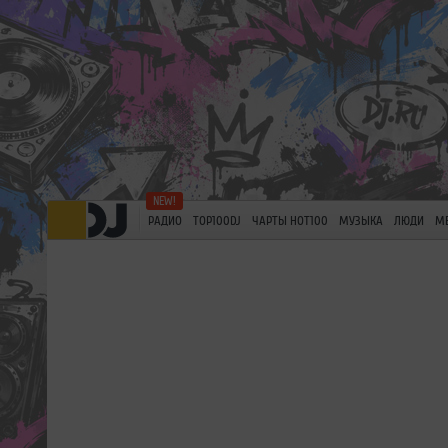
РАДИО
TOP100DJ
ЧАРТЫ HOT100
МУЗЫКА
ЛЮДИ
М