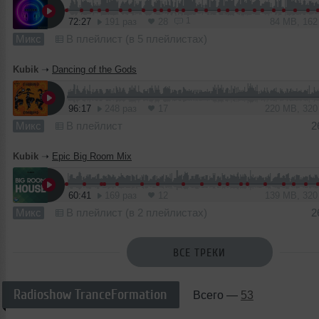
1
72:27
191 раз
28
84 MB, 16
Микс
В плейлист (в 5 плейлистах)
Kubik
➝
Dancing of the Gods
96:17
248 раз
17
220 MB, 32
Микс
В плейлист
2
Kubik
➝
Epic Big Room Mix
60:41
169 раз
12
139 MB, 32
Микс
В плейлист (в 2 плейлистах)
2
ВСЕ ТРЕКИ
Radioshow TranceFormation
Всего —
53