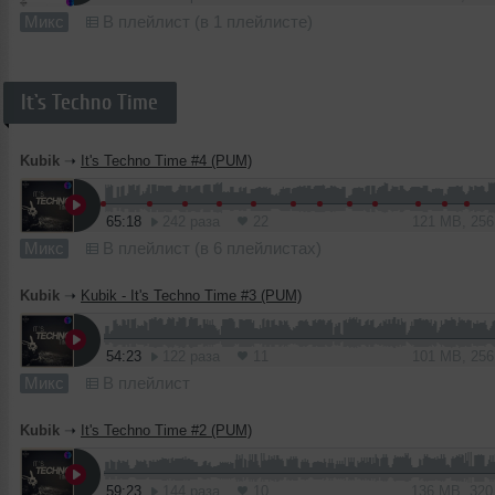
Микс
В плейлист (в 1 плейлисте)
It`s Techno Time
Kubik
➝
It's Techno Time #4 (PUM)
65:18
242 раза
22
121 MB, 25
Микс
В плейлист (в 6 плейлистах)
Kubik
➝
Kubik - It's Techno Time #3 (PUM)
54:23
122 раза
11
101 MB, 25
Микс
В плейлист
Kubik
➝
It's Techno Time #2 (PUM)
59:23
144 раза
10
136 MB, 32