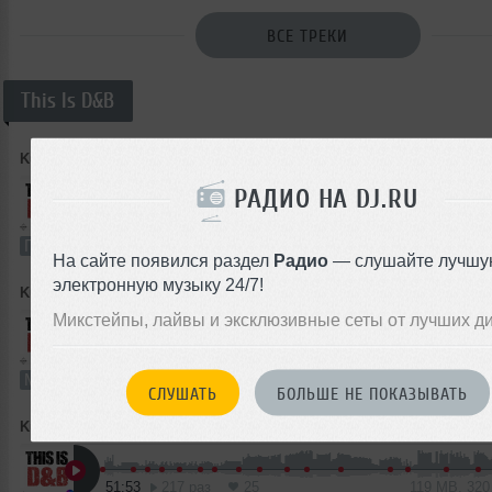
ВСЕ ТРЕКИ
This Is D&B
Kubik
➝
This Is D&B #3 (PUM)
РАДИО НА DJ.RU
66:22
259 раз
32
152 MB, 32
Подкаст
В плейлист (в 1 плейлисте)
17 
На сайте появился раздел
Радио
— слушайте лучшу
электронную музыку 24/7!
Kubik
➝
This Is D&B #2 (PUM)
Микстейпы, лайвы и эксклюзивные сеты от лучших д
68:16
287 раз
26
126 MB, 25
Микс
В плейлист (в 1 плейлисте)
СЛУШАТЬ
БОЛЬШЕ НЕ ПОКАЗЫВАТЬ
Kubik
➝
This Is D&B #1 (PUM)
51:53
217 раз
25
119 MB, 32