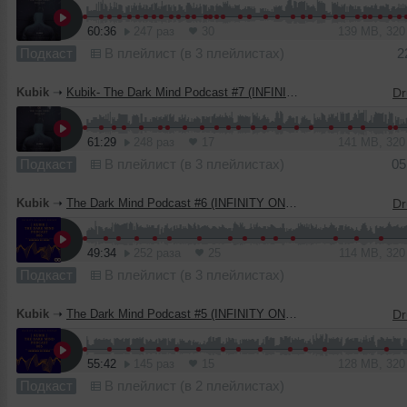
60:36
247 раз
30
139 MB, 32
Подкаст
В плейлист (в 3 плейлистах)
2
Kubik
➝
Kubik- The Dark Mind Podcast #7 (INFINITY ON MUSIC PODCAST)
61:29
248 раз
17
141 MB, 32
Подкаст
В плейлист (в 3 плейлистах)
05
Kubik
➝
The Dark Mind Podcast #6 (INFINITY ON MUSIC PODCAST)
49:34
252 раза
25
114 MB, 32
Подкаст
В плейлист (в 3 плейлистах)
Kubik
➝
The Dark Mind Podcast #5 (INFINITY ON MUSIC PODCAST)
55:42
145 раз
15
128 MB, 32
Подкаст
В плейлист (в 2 плейлистах)