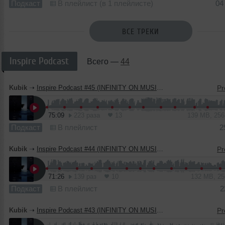
Подкаст
В плейлист (в 1 плейлисте)
04
ВСЕ ТРЕКИ
Inspire Podcast
Всего —
44
Kubik
➝
Inspire Podcast #45 (INFINITY ON MUSIC PODCAST)
75:09
223 раза
13
139 MB, 25
Подкаст
В плейлист
2
Kubik
➝
Inspire Podcast #44 (INFINITY ON MUSIC PODCAST)
71:26
139 раз
10
132 MB, 2
Подкаст
В плейлист
2
Kubik
➝
Inspire Podcast #43 (INFINITY ON MUSIC PODCAST)