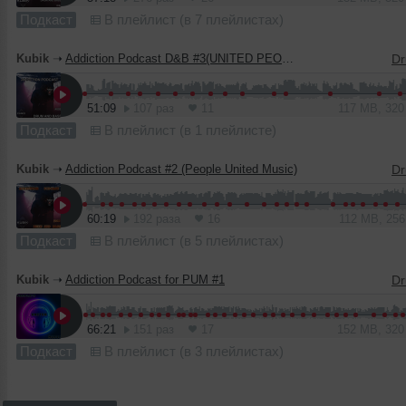
Подкаст
В плейлист (в 7 плейлистах)
Kubik
➝
Addiction Podcast D&B #3(UNITED PEOPLE MUSIC)
51:09
107 раз
11
117 MB, 32
Подкаст
В плейлист (в 1 плейлисте)
Kubik
➝
Addiction Podcast #2 (People United Music)
60:19
192 раза
16
112 MB, 25
Подкаст
В плейлист (в 5 плейлистах)
Kubik
➝
Addiction Podcast for PUM #1
66:21
151 раз
17
152 MB, 32
Подкаст
В плейлист (в 3 плейлистах)