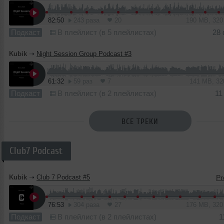
82:50
243 раза
20
190 MB, 32
Подкаст
В плейлист (в 5 плейлистах)
28
Kubik
➝
Night Session Group Podcast #3
61:32
59 раз
7
141 MB, 3
Подкаст
В плейлист (в 2 плейлистах)
11
ВСЕ ТРЕКИ
Club7 Podcast
Kubik
➝
Club 7 Podcast #5
76:53
304 раза
27
176 MB, 32
Подкаст
В плейлист (в 2 плейлистах)
1