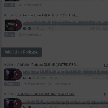
Микс
В плейлист
Kubik
➝
It's Techno Time #1(UNITED PEOPLE MUSIC)
65:05
78 раз
8
149 MB, 32
Микс
В плейлист
Addiction Podcast
Kubik
➝
Addiction Podcast DNB #5 (UNITED PEOPLE MUSIC)
67:50
299 раз
24
126 MB, 25
Подкаст
В плейлист (в 1 плейлисте)
Kubik
➝
Addiction Podcast DNB #4 (People United Music)
57:18
276 раз
26
132 MB, 32