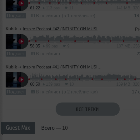
61:22
113 раз
11
141 MB, 32
Подкаст
В плейлист (в 1 плейлисте)
19
Kubik
➝
Inspire Podcast #42 (INFINITY ON MUSIC PODCAST)
58:05
99 раз
9
107 MB, 25
Подкаст
В плейлист
2
Kubik
➝
Inspire Podcast #41 (INFINITY ON MUSIC PODCAST)
60:50
139 раз
10
139 MB, 32
Подкаст
В плейлист (в 2 плейлистах)
17 
ВСЕ ТРЕКИ
Guest Mix
Всего —
10