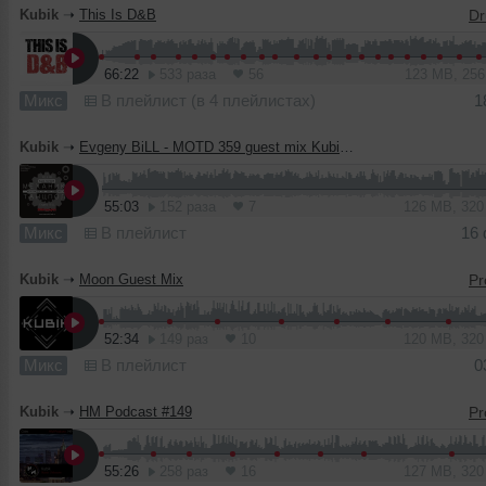
Kubik
➝
This Is D&B
66:22
533 раза
56
123 MB, 25
Микс
В плейлист (в 4 плейлистах)
1
Kubik
➝
Evgeny BiLL - MOTD 359 guest mix Kubik (10.02.2023) MariaFM
55:03
152 раза
7
126 MB, 32
Микс
В плейлист
16
Kubik
➝
Moon Guest Mix
52:34
149 раз
10
120 MB, 32
Микс
В плейлист
0
Kubik
➝
HM Podcast #149
55:26
258 раз
16
127 MB, 32