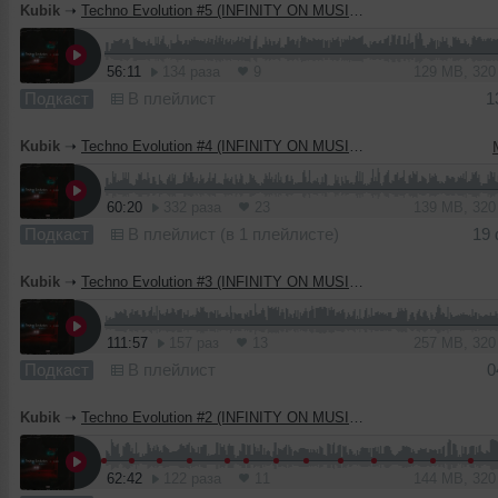
Kubik
➝
Techno Evolution #5 (INFINITY ON MUSIC PODCAST)
56:11
134 раза
9
129 MB, 32
Подкаст
В плейлист
1
Kubik
➝
Techno Evolution #4 (INFINITY ON MUSIC PODCAST)
60:20
332 раза
23
139 MB, 32
Подкаст
В плейлист (в 1 плейлисте)
19
Kubik
➝
Techno Evolution #3 (INFINITY ON MUSIC PODCAST)
111:57
157 раз
13
257 MB, 32
Подкаст
В плейлист
0
Kubik
➝
Techno Evolution #2 (INFINITY ON MUSIC PODCAST)
62:42
122 раза
11
144 MB, 32