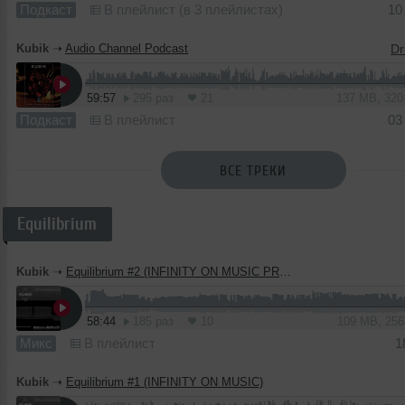
Подкаст
В плейлист (в 3 плейлистах)
10
Kubik
➝
Audio Channel Podcast
59:57
295 раз
21
137 MB, 32
Подкаст
В плейлист
03
ВСЕ ТРЕКИ
Equilibrium
Kubik
➝
Equilibrium #2 (INFINITY ON MUSIC PRODUCTION)
58:44
185 раз
10
109 MB, 25
Микс
В плейлист
1
Kubik
➝
Equilibrium #1 (INFINITY ON MUSIC)