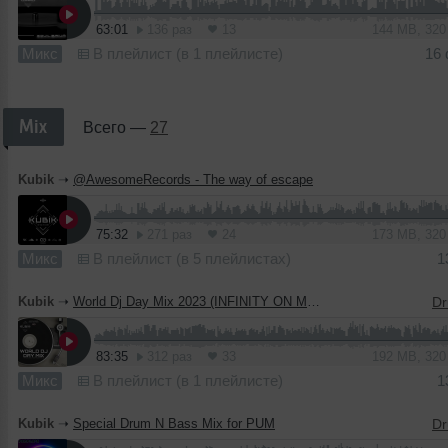
63:01
136 раз
13
144 MB, 32
Микс
В плейлист (в 1 плейлисте)
16
Mix
Всего —
27
Kubik
➝
@AwesomeRecords - The way of escape
75:32
271 раз
24
173 MB, 32
Микс
В плейлист (в 5 плейлистах)
1
Kubik
➝
World Dj Day Mix 2023 (INFINITY ON MUSIC PRODUCTION)
83:35
312 раз
33
192 MB, 32
Микс
В плейлист (в 1 плейлисте)
1
Kubik
➝
Special Drum N Bass Mix for PUM