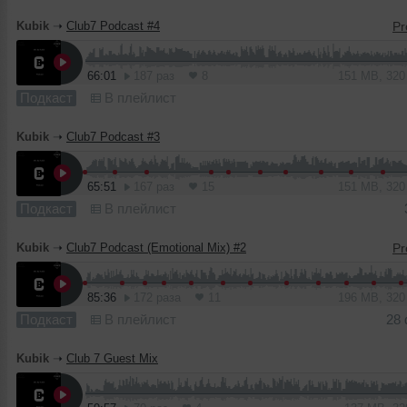
Kubik
➝
Club7 Podcast #4
66:01
187 раз
8
151 MB, 32
Подкаст
В плейлист
Kubik
➝
Club7 Podcast #3
65:51
167 раз
15
151 MB, 32
Подкаст
В плейлист
Kubik
➝
Club7 Podcast (Emotional Mix) #2
85:36
172 раза
11
196 MB, 32
Подкаст
В плейлист
28
Kubik
➝
Club 7 Guest Mix