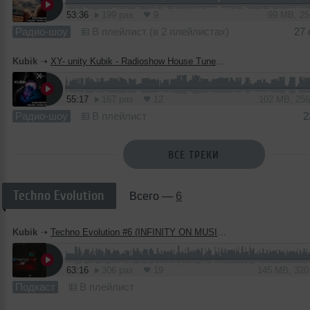
53:36
199 раз
9
99 MB, 2
Радио-шоу
В плейлист (в 2 плейлистах)
27
Kubik
➝
XY- unity Kubik - Radioshow House Tunes #8
55:17
167 раз
12
102 MB, 25
Радио-шоу
В плейлист
2
ВСЕ ТРЕКИ
Techno Evolution
Всего —
6
Kubik
➝
Techno Evolution #6 (INFINITY ON MUSIC PODCAST)
63:16
306 раз
19
145 MB, 32
Подкаст
В плейлист