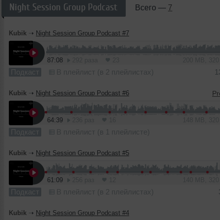
Night Session Group Podcast
Всего —
7
Kubik
➝
Night Session Group Podcast #7
87:08
292 раза
23
200 MB, 32
Подкаст
В плейлист (в 2 плейлистах)
1
Kubik
➝
Night Session Group Podcast #6
64:39
236 раз
16
148 MB, 32
Подкаст
В плейлист (в 1 плейлисте)
Kubik
➝
Night Session Group Podcast #5
61:09
256 раз
12
140 MB, 32
Подкаст
В плейлист (в 2 плейлистах)
Kubik
➝
Night Session Group Podcast #4