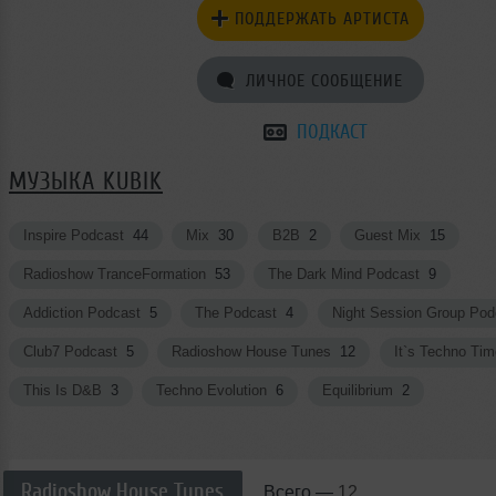
ПОДДЕРЖАТЬ АРТИСТА
ЛИЧНОЕ СООБЩЕНИЕ
ПОДКАСТ
МУЗЫКА KUBIK
Inspire Podcast
44
Mix
30
B2B
2
Guest Mix
15
Radioshow TranceFormation
53
The Dark Mind Podcast
9
Addiction Podcast
5
The Podcast
4
Night Session Group Po
Club7 Podcast
5
Radioshow House Tunes
12
It`s Techno Ti
This Is D&B
3
Techno Evolution
6
Equilibrium
2
Radioshow House Tunes
Всего —
12