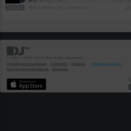
59:57
70 раз
4
137 MB, 3
Подкаст
В плейлист (в 1 плейлисте)
11
© 2001 — 2026 «DJ.ru» Все права защищены.
Условия использования
О проекте
Помощь
Реклама на сайте
Контактная информация
Вакансии
Б