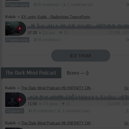
Радио-шоу
В плейлист (в 1 плейлисте)
3
Kubik
➝
XY- unity Kubik - Radioshow TranceFormation #48
57:29
116 раз
13
132 MB, 32
Радио-шоу
В плейлист
0
ВСЕ ТРЕКИ
The Dark Mind Podcast
Всего —
9
Kubik
➝
The Dark Mind Podcast #9 (INFINITY ON MUSIC PODCAST)
71:00
174 раза
23
163 MB, 32
Подкаст
В плейлист (в 3 плейлистах)
1
Kubik
➝
The Dark Mind Podcast #8 (INFINITY ON MUSIC PODCAST)