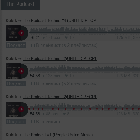
The Podcast
Kubik
➝
The Podcast Techno #4 (UNITED PEOPLE MUSIC)
76:21
171 раз
10
175 MB, 32
Подкаст
В плейлист (в 2 плейлистах)
Kubik
➝
The Podcast Techno #2(UNITED PEOPLE SOUND)
54:58
128 раз
10
126 MB, 32
Подкаст
В плейлист (в 2 плейлистах)
Kubik
➝
The Podcast Techno #2(UNITED PEOPLE SOUND)
54:58
88 раз
8
126 MB, 32
Подкаст
В плейлист
Kubik
➝
The Podcast #1 (People United Music)