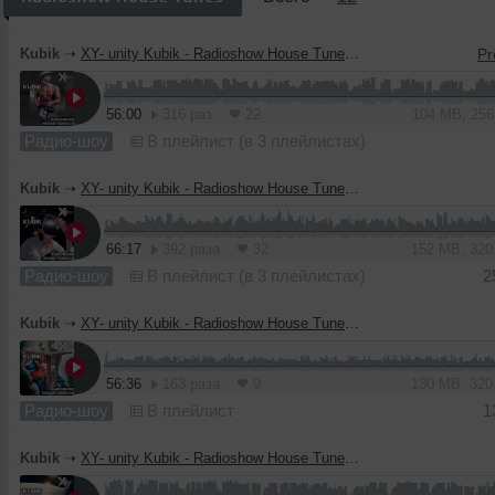
Kubik
➝
XY- unity Kubik - Radioshow House Tunes #012
56:00
316 раз
22
104 MB, 25
Радио-шоу
В плейлист (в 3 плейлистах)
Kubik
➝
XY- unity Kubik - Radioshow House Tunes #11
66:17
392 раза
32
152 MB, 32
Радио-шоу
В плейлист (в 3 плейлистах)
2
Kubik
➝
XY- unity Kubik - Radioshow House Tunes #10
56:36
163 раза
9
130 MB, 32
Радио-шоу
В плейлист
1
Kubik
➝
XY- unity Kubik - Radioshow House Tunes #9