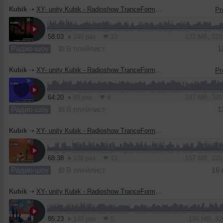
Kubik
➝
XY- unity Kubik - Radioshow TranceFormation #52
58:03
149 раз
10
133 MB, 32
Радио-шоу
В плейлист
1
Kubik
➝
XY- unity Kubik - Radioshow TranceFormation #51
64:20
88 раз
4
147 MB, 32
Радио-шоу
В плейлист
1
Kubik
➝
XY- unity Kubik - Radioshow TranceFormation #50
68:38
128 раз
11
157 MB, 32
Радио-шоу
В плейлист
16
Kubik
➝
XY- unity Kubik - Radioshow TranceFormation #49
85:23
140 раз
5
196 MB, 3