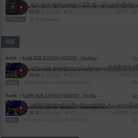
63:26
112 раз
10
146 MB, 32
Подкаст
В плейлист
B2B
Kubik
➝
Kubik B2B ZAYKOV [NSOTD] - The Illusions Of Independent Sound #2 (INFINITY ON MUSIC)
64:13
297 раз
19
45 MB, 9
Микс
В плейлист (в 2 плейлистах)
03
Kubik
➝
KUBIK B2B ZAYKOV [NSOTD] - The Illusions Of Independent Sound #1 (INFINITY ON MUSIC)
62:11
184 раза
13
142 MB, 32
Микс
В плейлист (в 2 плейлистах)
23