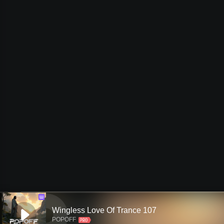
Ш
Wingless Love Of Trance 107
POPOFF