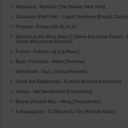
Markouna - Romans [The Bunker New York]
21
Saturation (Part One) - Liquid Overdose [Bonzai Classic
22
Prisoner - Khuan [SK BLACK]
23
Wisdom to the Wise (Red 2) (Steve Rachmad Remix) -
24
Clarke [Boysnoize Records]
Fusion - Fabrice Lig [Lig Music]
25
Basic Principles - Aiken [Timeline]
26
West Bank - Dax J [Soma Records]
27
Down the Rabbit Hole - Kubrick [In-Genius Records]
28
Senzo - Stef Mendesidis [Klockworks]
29
Blazer (Assault Mix) - nthng [Transatlantic]
30
Extravaganza - DJ Misjah;DJ Tim [Armada Music]
31