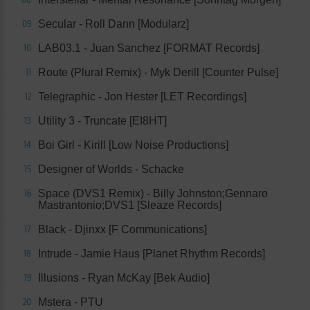
Secular - Roll Dann [Modularz]
09
LAB03.1 - Juan Sanchez [FORMAT Records]
10
Route (Plural Remix) - Myk Derill [Counter Pulse]
11
Telegraphic - Jon Hester [LET Recordings]
12
Utility 3 - Truncate [EI8HT]
13
Boi Girl - Kirill [Low Noise Productions]
14
Designer of Worlds - Schacke
15
Space (DVS1 Remix) - Billy Johnston;Gennaro
16
Mastrantonio;DVS1 [Sleaze Records]
Black - Djinxx [F Communications]
17
Intrude - Jamie Haus [Planet Rhythm Records]
18
Illusions - Ryan McKay [Bek Audio]
19
Mstera - PTU
20