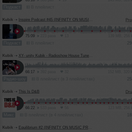
Подкаст
В плейлист
Kubik
➝
Inspire Podcast #45 (INFINITY ON MUSIC PODCAST)
75:09
223 раза
13
139 MB, 256
Подкаст
В плейлист
29
Kubik
➝
XY- unity Kubik - Radioshow House Tunes #11
66:17
392 раза
32
152 MB, 320
Радио-шоу
В плейлист (в 3 плейлистах)
25
Kubik
➝
This Is D&B
66:22
533 раза
56
123 MB, 256
Микс
В плейлист (в 4 плейлистах)
18
Kubik
➝
Equilibrium #2 (INFINITY ON MUSIC PRODUCTION)