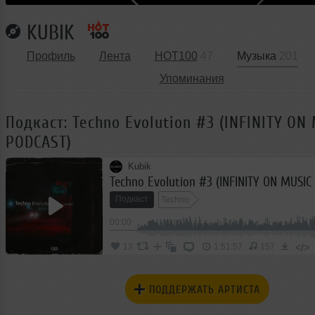
KUBIK
Профиль
Лента
HOT100
47
Музыка
201
Упоминания
Подкаст: Techno Evolution #3 (INFINITY ON
PODCAST)
Kubik
Techno Evolution #3 (INFINITY ON MUSIC
Подкаст
Techno
00:00
</>
13
1:51:57
157
ПОДДЕРЖАТЬ АРТИСТА