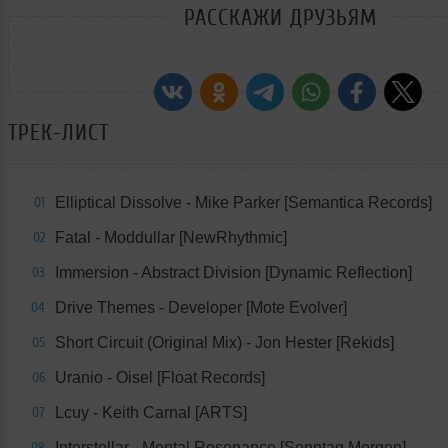
РАССКАЖИ ДРУЗЬЯМ
ТРЕК-ЛИСТ
Elliptical Dissolve - Mike Parker [Semantica Records]
01
Fatal - Moddullar [NewRhythmic]
02
Immersion - Abstract Division [Dynamic Reflection]
03
Drive Themes - Developer [Mote Evolver]
04
Short Circuit (Original Mix) - Jon Hester [Rekids]
05
Uranio - Oisel [Float Records]
06
Lcuy - Keith Carnal [ARTS]
07
Interstellar - Mental Resonance [Sonntag Morgen]
08