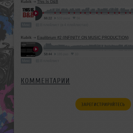
Kubik
➝
This Is D&B
66:22
533 раза
56
Микс
В плейлист (в 4 плейлистах)
Kubik
➝
Equilibrium #2 (INFINITY ON MUSIC PRODUCTION)
58:44
185 раз
10
Микс
В плейлист
КОММЕНТАРИИ
ЗАРЕГИСТРИРУЙТЕСЬ