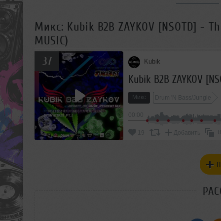
Микс: Kubik B2B ZAYKOV [NSOTD] - The
MUSIC)
37
Kubik
Микс
Drum 'N Bass/Jungle
00:00
В
19
Добавить
П
РАС