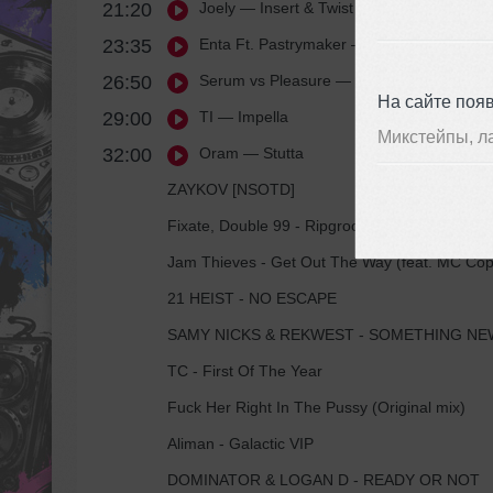
21:20
Joely
— Insert & Twist
23:35
Enta Ft. Pastrymaker
— Formula
26:50
Serum vs Pleasure
— Catch The Pigeon
На сайте поя
29:00
TI
— Impella
Микстейпы, л
32:00
Oram
— Stutta
ZAYKOV [NSOTD]
Fixate, Double 99 - Ripgroove
Jam Thieves - Get Out The Way (feat. MC Co
21 HEIST - NO ESCAPE
SAMY NICKS & REKWEST - SOMETHING NEW
TC - First Of The Year
Fuck Her Right In The Pussy (Original mix)
Aliman - Galactic VIP
DOMINATOR & LOGAN D - READY OR NOT