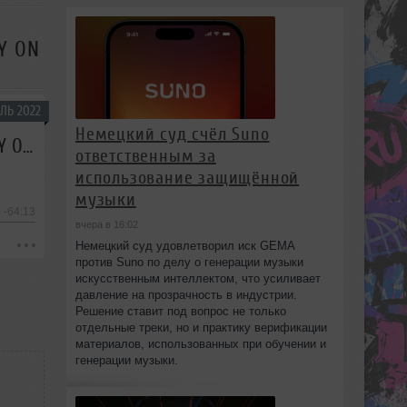
TY ON
ЛЬ 2022
Немецкий суд счёл Suno
Kubik B2B ZAYKOV [NSOTD] - The Illusions Of Independent Sound #2 (INFINITY ON MUSIC)
ответственным за
использование защищённой
музыки
-64:13
вчера в 16:02
Немецкий суд удовлетворил иск GEMA
против Suno по делу о генерации музыки
искусственным интеллектом, что усиливает
давление на прозрачность в индустрии.
Решение ставит под вопрос не только
отдельные треки, но и практику верификации
материалов, использованных при обучении и
генерации музыки.