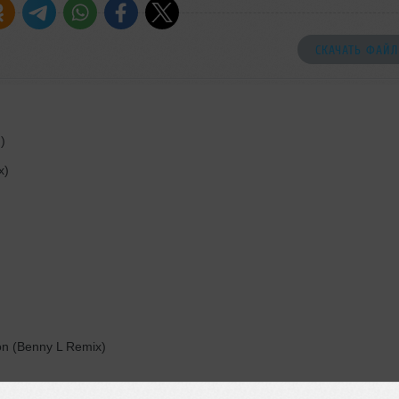
СКАЧАТЬ ФАЙЛ
)
x)
on (Benny L Remix)