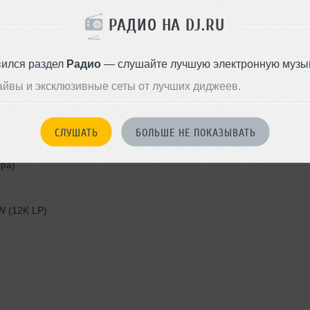
РАДИО НА DJ.RU
вился раздел
Радио
— слушайте лучшую электронную музык
айвы и эксклюзивные сеты от лучших диджеев.
СЛУШАТЬ
БОЛЬШЕ НЕ ПОКАЗЫВАТЬ
ppa)
 (12K LP)