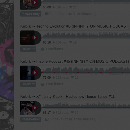
56:00
316 раз
22
Радио-шоу
В плейлист (в 3 плейлистах)
Kubik
➝
Techno Evolution #6 (INFINITY ON MUSIC PODCAST)
63:16
306 раз
19
Подкаст
В плейлист
Kubik
➝
Inspire Podcast #45 (INFINITY ON MUSIC PODCAST)
75:09
223 раза
13
Подкаст
В плейлист
Kubik
➝
XY- unity Kubik - Radioshow House Tunes #11
66:17
392 раза
32
Радио-шоу
В плейлист (в 3 плейлистах)