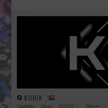
KUBIK
Профиль
Лента
HOT100
47
Музыка
201