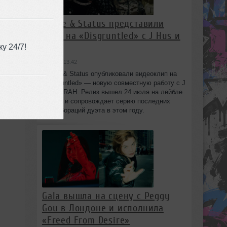
Chase & Status представили
клип на «Disgruntled» с J Hus и
IRAH
у 24/7!
вчера в 13:42
Chase & Status опубликовали видеоклип на
«Disgruntled» — новую совместную работу с J
Hus и IRAH. Релиз вышел 24 июля на лейбле
Warner и сопровождает серию последних
коллабораций дуэта в этом году.
Gala вышла на сцену с Peggy
Gou в Лондоне и исполнила
«Freed From Desire»