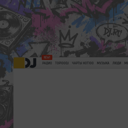
РАДИО
TOP100DJ
ЧАРТЫ HOT100
МУЗЫКА
ЛЮДИ
М