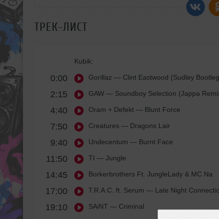
ТРЕК-ЛИСТ
Kubik:
0:00
Gorillaz
— Clint Eastwood (Sudley Bootleg
2:15
GAW
— Soundboy Selection (Jappa Remi
4:40
Oram + Defekt
— Blunt Force
7:50
Creatures
— Dragons Lair
9:40
Undecentum
— Burnt Face
11:50
TI
— Jungle
14:45
Borkerbrothers Ft. JungleLady & MC Na
17:00
T.R.A.C. ft. Serum
— Late Night Connecti
19:10
SAiNT
— Criminal