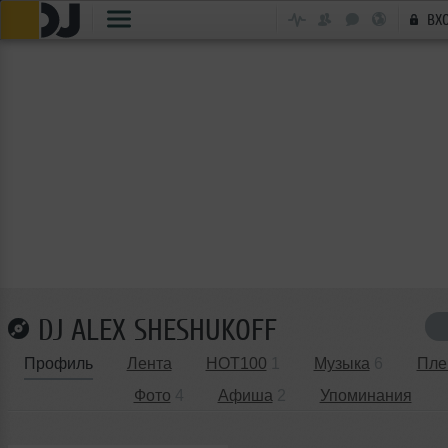
ВХ
DJ ALEX SHESHUKOFF
Профиль
Лента
HOT100
1
Музыка
6
Пле
Фото
4
Афиша
2
Упоминания