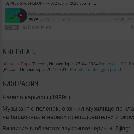
Dj Alex SHeSHukOFF
➝
362 day of 2018 year in park Absolut
58:05
220 раз
21
96 MB, 23
Микс
В плейлист
0
ВЫСТУПАЛ:
Абсолют Парк
(Россия, Новосибирск 27-04-2024
Raven A. I. R.
),
Pa
(Россия, Новосибирск 26-10-2018
Panatta zombie gym party
)
БИОГРАФИЯ
Начало карьеры (1989г.):
Музыкант с пеленок, окончил музилище по кла
на барабанах и нервах преподователях и окр
Развитие в областях звукоинженерии и Djing: