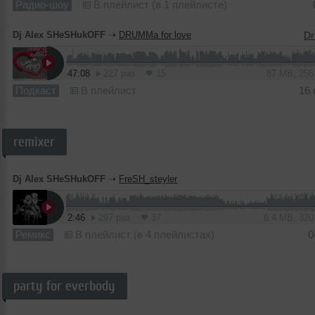
Радио-шоу
В плейлист (в 1 плейлисте)
Dj Alex SHeSHukOFF
➝
DRUMMa for love
47:08
227 раз
15
87 MB, 25
Подкаст
В плейлист
16
remixer
Dj Alex SHeSHukOFF
➝
FreSH_steyler
2:46
297 раз
37
6.4 MB, 32
Ремикс
В плейлист (в 4 плейлистах)
0
party for everbody