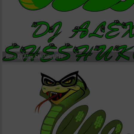
Лого Dj Alex_SHeSHukOFF