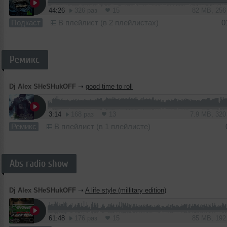
44:26
326 раз
15
82 MB, 25
Подкаст
В плейлист (в 2 плейлистах)
0
Ремикс
Dj Alex SHeSHukOFF
➝
good time to roll
3:14
168 раз
13
7.9 MB, 32
Ремикс
В плейлист (в 1 плейлисте)
Abs radio show
Dj Alex SHeSHukOFF
➝
A life style (millitary edition)
61:48
176 раз
15
85 MB, 19