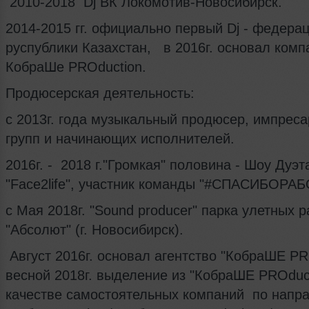
2010-2018 Dj ВК Локомотив-Новосибирск.
2014-2015 гг. официально первый Dj - федер
руспублики Казахстан, в 2016г. основал ком
КобраШе PROduction.
Продюсерская деятельность:
с 2013г. года музыкальный продюсер, импрес
групп и начинающих исполнителей.
2016г. - 2018 г."Громкая" половина - Шоу Дуэт
"Face2life", участник команды "#СПАСИБОРА
с Мая 2018г. "Sound producer" парка улетных 
"Абсолют" (г. Новосибирск).
Август 2016г. основал агентство "КобраШЕ PR
весной 2018г. выделение из "КобраШЕ PROduct
качестве самостоятельных компаний по напр