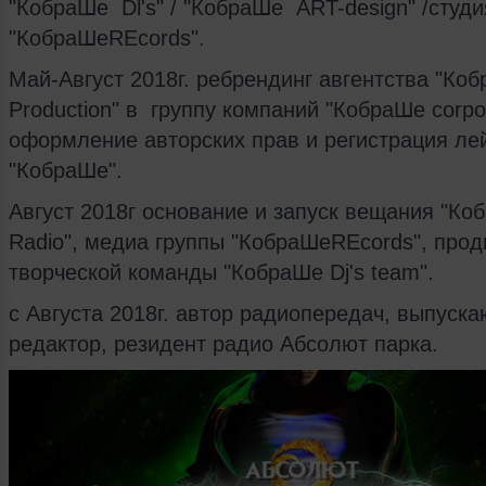
"КобраШе Dl's" / "КобраШе ART-design" /студи
"КобраШеREcords".
Май-Август 2018г. ребрендинг авгентства "Ко
Production" в группу компаний "КобраШе сorpor
оформление авторских прав и регистрация ле
"КобраШе".
Август 2018г основание и запуск вещания "Ко
Radio", медиа группы "КобраШеREcords", про
творческой команды "КобраШе Dj's team".
с Августа 2018г. автор радиопередач, выпуск
редактор, резидент радио Абсолют парка.