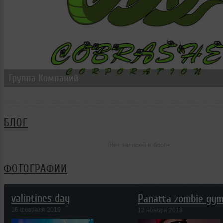
Группа Компаний
БЛОГ
Нет записей в блоге
ФОТОГРАФИИ
valintines day
Panatta zombie gym
16 февраля 2019
12 ноября 2018