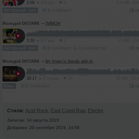
2:09
209 раз
6
5.8 MB, 32
Авторский трек
В плейлист
18 с
Молодой DISTARK
➝
ЛИМОН
3:30
207 раз
2
10 MB, 32
Авторский трек
В плейлист (в 1 плейлисте)
18 с
Молодой DISTARK
➝
My finger is friends with the trigger
30:17
273 раза
15
56 MB, 256
Микс
В плейлист
18 с
Стили:
Acid Rock
,
East Coast Rap
,
Electro
Записан: 14 августа 2019
Добавлен: 20 сентября 2019, 14:58