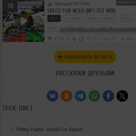
МИКСЫ И Л
Молодой DISTARK
38
SPEED FOR NEED (NFS OST MIX)
Микс
Acid Rock
East Coast Rap
Electro
00:00
</>
36
28:23
1227
ПОДДЕРЖАТЬ АРТИСТА
РАССКАЖИ ДРУЗЬЯМ
ТРЕК-ЛИСТ
Petey Pablo - Need For Speed
01