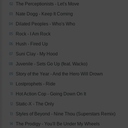
The Perceptionists - Let's Move
02
Nate Dogg - Keep It Coming
03
Dilated Peoples - Who's Who
04
Rock - I Am Rock
05
Hush - Fired Up
06
Suni Clay - My Hood
07
Juvenile - Sets Go Up (feat. Wacko)
08
Story of the Year - And the Hero Will Drown
09
Lostprophets - Ride
10
Hot Action Cop - Going Down On It
11
Static-X - The Only
12
Styles of Beyond - Nine Thou (Superstars Remix)
13
The Prodigy - You'll Be Under My Wheels
14