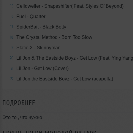
Celldweller - Shapeshifter( Feat. Styles Of Beyond)
15
Fuel - Quarter
16
SpiderBait - Black Betty
17
The Crystal Method - Born Too Slow
18
Static-X - Skinnyman
19
Lil Jon & The Eastside Boyz - Get Low (Feat. Ying Yan
20
Lil Jon - Get Low (Cover)
21
Lil Jon the Eastside Boyz - Get Low (acapella)
22
ПОДРОБНЕЕ
Это то , что нужно