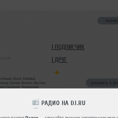
ПОДПИ
1 ПОДПИСЧИК
исская
1 ДРУГ
p House, Disco, Dubstep,
o House, Electro-Techno, Hip-Hop,
ДОБАВИТЬ В ДР
ive Electronic, Progressive
sive Trance, Rap
РАДИО НА DJ.RU
вился раздел
Радио
— слушайте лучшую электронную музык