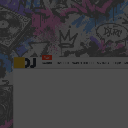
РАДИО
TOP100DJ
ЧАРТЫ HOT100
МУЗЫКА
ЛЮДИ
М