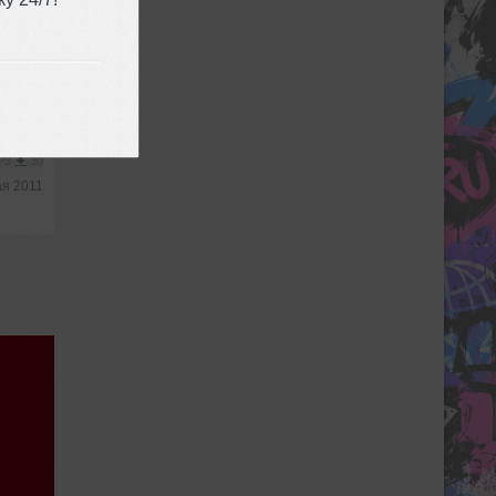
Electro
MP3
30
ая 2011