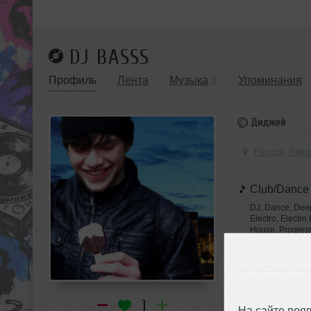
DJ BASSS
Профиль
Лента
Музыка
1
Упоминания
Диджей
Россия, Тбил
Club/Dance
DJ, Dance, Dee
Electro, Electr
House, Progress
House, Progres
МУЗЫКА
1
На сайте поя