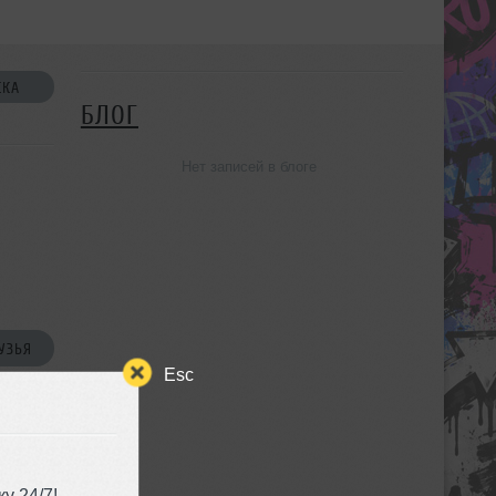
СКА
БЛОГ
Нет записей в блоге
УЗЬЯ
Esc
у 24/7!