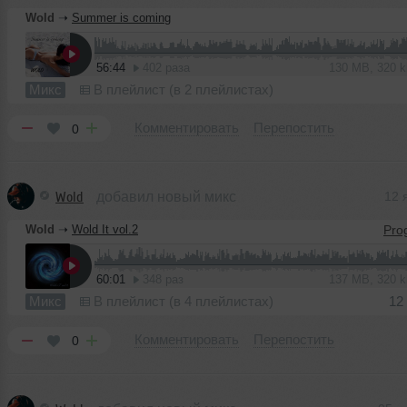
Wold
➝
Summer is coming
56:44
402 раза
130 MB, 320 
Микс
В плейлист (в 2 плейлистах)
Комментировать
Перепостить
0
Wold
добавил новый микс
12 
Wold
➝
Wold It vol.2
60:01
348 раз
137 MB, 320 
Микс
В плейлист (в 4 плейлистах)
12
Комментировать
Перепостить
0