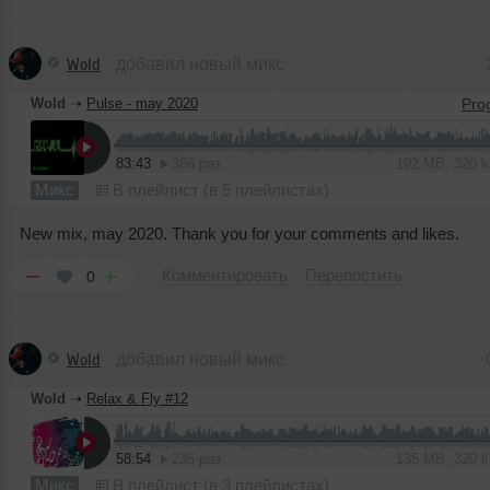
Wold
добавил новый микс
Wold
➝
Pulse - may 2020
83:43
386 раз
192 MB, 320 
Микс
В плейлист (в 5 плейлистах)
New mix, may 2020. Thank you for your comments and likes.
Комментировать
Перепостить
0
Wold
добавил новый микс
Wold
➝
Relax & Fly #12
58:54
235 раз
135 MB, 320 
Микс
В плейлист (в 3 плейлистах)