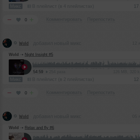
Микс
В плейлист (в 4 плейлистах)
17
Комментировать
Перепостить
0
Wold
добавил новый микс
12 
Wold
➝
Night Insight #5
54:59
254 раза
126 MB, 320 
Микс
В плейлист (в 2 плейлистах)
12
Комментировать
Перепостить
0
Wold
добавил новый микс
05 
Wold
➝
Relax and fly #6