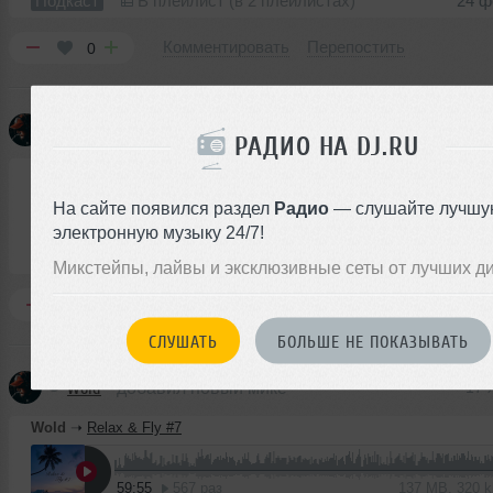
Подкаст
В плейлист (в 2 плейлистах)
24 ф
Комментировать
Перепостить
0
Wold
добавил новый подкаст
27 
РАДИО НА DJ.RU
Wold
➝
Relax & Fly #8
На сайте появился раздел
Радио
— слушайте лучшу
1
электронную музыку 24/7!
60:09
257 раз
138 MB, 320 
Подкаст
В плейлист
27
Микстейпы, лайвы и эксклюзивные сеты от лучших д
Комментировать
Перепостить
0
СЛУШАТЬ
БОЛЬШЕ НЕ ПОКАЗЫВАТЬ
Wold
добавил новый микс
17 
Wold
➝
Relax & Fly #7
59:55
567 раз
137 MB, 320 