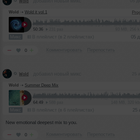
Wold
добавил новый микс
05 д
Wold
➝
Wold it vol.1
50:36
231 раз
93 MB, 256 
Микс
В плейлист (в 2 плейлистах)
05 
Комментировать
Перепостить
0
Wold
добавил новый микс
25 
Wold
➝
Summer Deep Mix
64:49
588 раз
148 MB, 320 k
Микс
В плейлист (в 6 плейлистах)
25 
New emotional deepest mix to you.
Комментировать
Перепостить
0