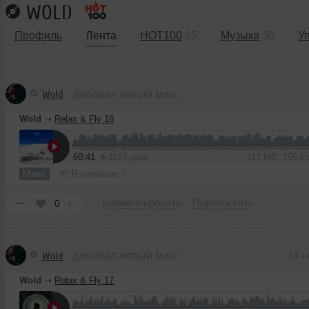
WOLD
Профиль
Лента
HOT100
25
Музыка
30
У
Wold
добавил новый микс
Wold
➝
Relax & Fly 18
60:41
1163 раза
112 MB, 256 
Микс
В плейлист
Комментировать
Перепостить
0
Wold
добавил новый микс
14 о
Wold
➝
Relax & Fly 17