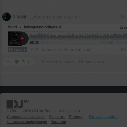
Wold
добавил новый подкаст
29 
Wold
➝
Underground collapse #1
60:30
847 раз
138 MB, 320 k
Подкаст
В плейлист (в 4 плейлистах)
29
Комментировать
Перепостить
0
© 2001 — 2026 «DJ.ru» Все права защищены.
Условия использования
О проекте
Помощь
Реклама на сайте
Контактная информация
Вакансии