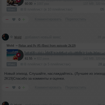
60:00
1007 раз
137 MB, 320 k
Микс
В плейлист (в 10 плейлистах)
05
Комментировать
Перепостить
0
Wold
добавил новый микс
28 д
Wold
➝
Relax and fly #5 (Best from episode 2k19)
61:55
822 раза
142 MB, 320 k
Микс
В плейлист (в 5 плейлистах)
28 
Новый эпизод. Слушайте, наслаждайтесь. (Лучшее из эпизод
2К19)Спасибо за комменты и оценки.
Комментировать
Перепостить
0