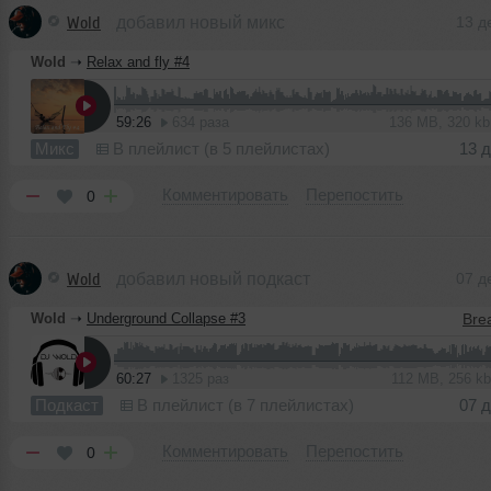
Wold
добавил новый микс
13 д
Wold
➝
Relax and fly #4
59:26
634 раза
136 MB, 320 k
Микс
В плейлист (в 5 плейлистах)
13 
Комментировать
Перепостить
0
Wold
добавил новый подкаст
07 д
Wold
➝
Underground Collapse #3
60:27
1325 раз
112 MB, 256 k
Подкаст
В плейлист (в 7 плейлистах)
07 
Комментировать
Перепостить
0