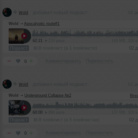
Wold
добавил новый подкаст
02 д
Wold
➝
Apocalyptic route#1
62:21
224 раза
143 MB, 320 
Подкаст
В плейлист (в 1 плейлисте)
02 
Комментировать
Перепостить
0
Wold
добавил новый подкаст
02 д
Wold
➝
Underground Collapse №2
60:00
884 раза
137 MB, 320 
Подкаст
В плейлист (в 5 плейлистах)
02 
Комментировать
Перепостить
0