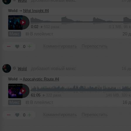
Wold
добавил новый микс
20 д
Wold
➝
Nifgt Insight #4
0:02
502 раза
0.1 MB, 96
Микс
В плейлист
20 
Комментировать
Перепостить
0
Wold
добавил новый микс
16 д
Wold
➝
Apocalyptic Route #4
61:05
322 раза
140 MB, 320 
Микс
В плейлист
16 
Комментировать
Перепостить
0