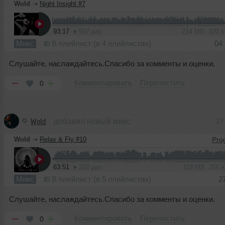
Wold
➝
Night Insight #7
93:17
507 раз
214 MB, 320 
Микс
В плейлист (в 4 плейлистах)
04
Слушайте, наслаждайтесь.Спасибо за комменты и оценки.
Комментировать
Перепостить
0
Wold
добавил новый микс
27
Wold
➝
Relax & Fly #10
63:51
320 раз
118 MB, 256 
Микс
В плейлист (в 5 плейлистах)
2
Слушайте, наслаждайтесь.Спасибо за комменты и оценки.
Комментировать
Перепостить
0