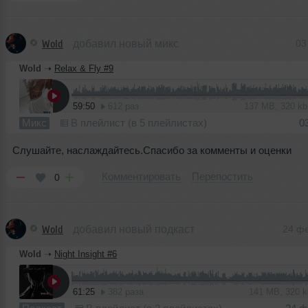
Wold
добавил новый микс
03
Wold
➝
Relax & Fly #9
59:50
612 раз
137 MB, 320 k
Микс
В плейлист (в 5 плейлистах)
0
Слушайте, наслаждайтесь.Спасибо за комменты и оценки
Комментировать
Перепостить
0
Wold
добавил новый подкаст
24 ф
Wold
➝
Night Insight #6
61:25
382 раза
141 MB, 320 