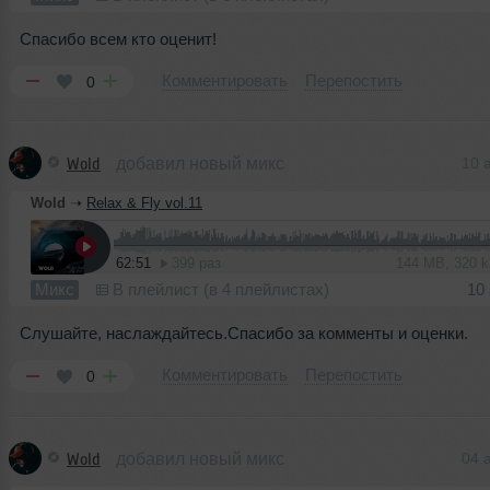
Спасибо всем кто оценит!
Комментировать
Перепостить
0
Wold
добавил новый микс
10 
Wold
➝
Relax & Fly vol.11
62:51
399 раз
144 MB, 320 
Микс
В плейлист (в 4 плейлистах)
10
Слушайте, наслаждайтесь.Спасибо за комменты и оценки.
Комментировать
Перепостить
0
Wold
добавил новый микс
04 