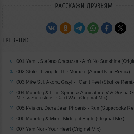
РАССКАЖИ ДРУЗЬЯМ
ТРЕК-ЛИСТ
001 Yamil, Stefano Crabuzza - Ain't No Sunshine (Origi
01
002 Stoto - Living In The Moment (Ahmet Kilic Remix)
02
003 Mike Stil, Akora, Gray! - I Can t Feel (Starlike Remi
03
004 Monoteq & Ellin Spring & Abriviatura IV & Grisha G
04
Mier & Solidstice - Can't Wait (Original Mix)
005 I-Vision, Dana Jean Phoenix - Run (Supacooks Re
05
006 Monoteq & Mier - Midnight Flight (Original Mix)
06
007 Yam Nor - Your Heart (Original Mix)
07