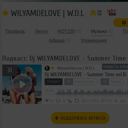
WILYAMDELOVE | W.D.L
Профиль
Лента
HOT100
65
Музыка
82
П
Афиша
50
Упоминания
Подкаст: Dj WILYAMDELOVE - Summer Time 
ПОДКАСТЫ И РАД
WilyamDeLove | W.D.L
31
Dj WILYAMDELOVE - Summer Time vol.16
Подкаст
10
11
Deep House
House
00:00
</>
66
1:18:53
594
ПОДДЕРЖАТЬ АРТИСТА