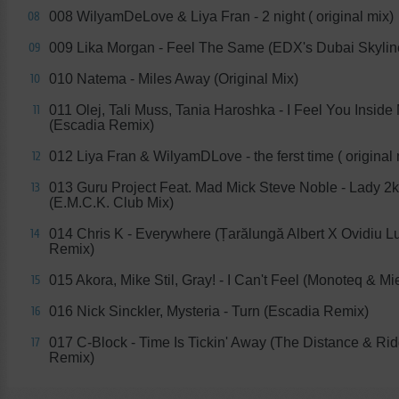
008 WilyamDeLove & Liya Fran - 2 night ( original mix)
08
009 Lika Morgan - Feel The Same (EDX's Dubai Skyli
09
010 Natema - Miles Away (Original Mix)
10
011 Olej, Tali Muss, Tania Haroshka - I Feel You Insid
11
(Escadia Remix)
012 Liya Fran & WilyamDLove - the ferst time ( original 
12
013 Guru Project Feat. Mad Mick Steve Noble - Lady 2
13
(E.M.C.K. Club Mix)
014 Chris K - Everywhere (Țarălungă Albert X Ovidiu L
14
Remix)
015 Akora, Mike Stil, Gray! - I Can't Feel (Monoteq & M
15
016 Nick Sinckler, Mysteria - Turn (Escadia Remix)
16
017 C-Block - Time Is Tickin' Away (The Distance & Rid
17
Remix)