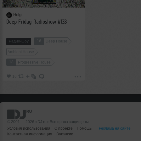
Helgi
Deep Friday Radioshow #133
16
Радио-шоу
Deep House
Ambient House
18
Progressive House
16
© 2001 — 2026 «DJ.ru» Все права защищены.
Условия использования
О проекте
Помощь
Реклама на сайте
Контактная информация
Вакансии