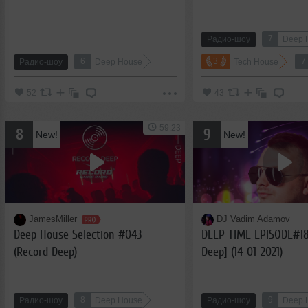
7
Радио-шоу
Deep 
6
3
7
Радио-шоу
Deep House
Tech House
52
43
59:23
8
9
New!
New!
JamesMiller
DJ Vadim Adamov
Deep House Selection #043
DEEP TIME EPISODE#18
(Record Deep)
Deep] (14-01-2021)
8
9
Радио-шоу
Deep House
Радио-шоу
Deep 