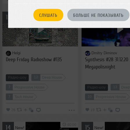
1:02:43
СЛУШАТЬ
БОЛЬШЕ НЕ ПОКАЗЫВАТЬ
12
13
New!
New!
Helgi
Dmitry Diminov
Deep Friday Radioshow #135
Synthesis #28 31.12.20
Megapolisnight
12
Радио-шоу
Deep House
7
13
Progressive House
Радио-шоу
Deep
7
10
Tech House
Progressive House
26
19
60:00
14
15
New!
New!