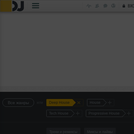
ВХ
+
+
Все жанры
или
Deep House
House
+
+
Tech House
Progressive House
Треки и ремиксы
Миксы и лайвы