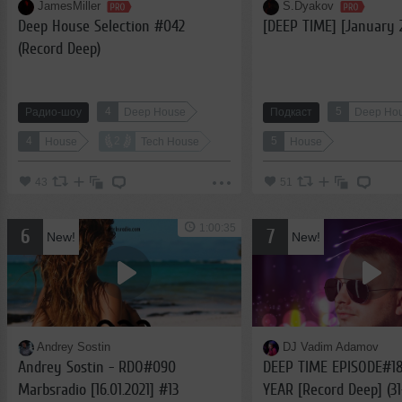
JamesMiller
S.Dyakov
Deep House Selection #042
[DEEP TIME] [January 
(Record Deep)
4
5
Радио-шоу
Deep House
Подкаст
Deep Ho
4
2
5
House
Tech House
House
43
51
1:00:35
6
7
New!
New!
Andrey Sostin
DJ Vadim Adamov
Andrey Sostin - RDO#090
DEEP TIME EPISODE#1
Marbsradio [16.01.2021] #13
YEAR [Record Deep] (31