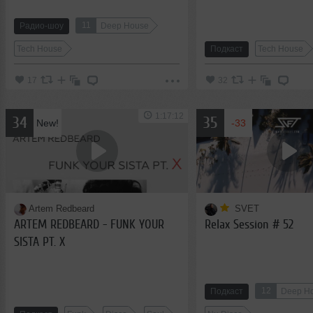
11
Радио-шоу
Deep House
Tech House
Подкаст
Tech House
17
32
1:17:12
34
35
New!
-33
Artem Redbeard
SVET
ARTEM REDBEARD - FUNK YOUR
Relax Session # 52
SISTA PT. X
12
Подкаст
Deep H