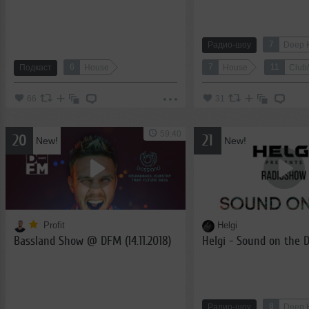
7
Радио-шоу
Deep 
6
7
11
Подкаст
House
House
Club
66
31
59:40
20
21
New!
New!
Profit
Helgi
Bassland Show @ DFM (14.11.2018)
Helgi - Sound on the 
8
Радио-шоу
Deep 