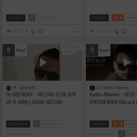
5
3
Подкаст
Club/Dance
Подкаст
House
55
68
1:00:53
8
9
New!
New!
Цветкоff
DJ Vadim Adamov
DJ ЦВЕТКОFF - RECORD CLUB #24
Vadim Adamov - DEEP 
(21-11-2018) | RADIO RECORD
EPISODE#069 [Record D
10-2018)
6
3
Радио-шоу
Club/Dance
Подкаст
Deep 
4
Electro House
Tech House
Hous