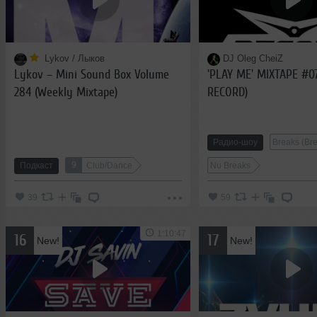
Lykov / Лыков
DJ Oleg CheiZ
Lykov – Mini Sound Box Volume
'PLAY ME' MIXTAPE #0
284 (Weekly Mixtape)
RECORD)
Радио-шоу
Breaks (Br
9
Подкаст
Club/Dance
Nu Breaks
39
59
1:10:47
16
17
New!
New!