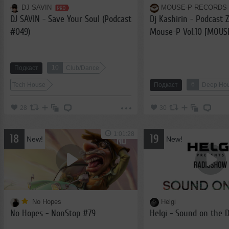
DJ SAVIN
MOUSE-P RECORDS
DJ SAVIN - Save Your Soul (Podcast
Dj Kashirin - Podcast 
#049)
Mouse-P Vol.10 [MOUS
10
Подкаст
Club/Dance
6
Tech House
Подкаст
Deep Ho
28
30
1:01:28
18
19
New!
New!
No Hopes
Helgi
No Hopes - NonStop #79
Helgi - Sound on the 