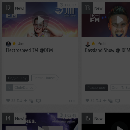
1:00:37
12
13
New!
New!
Jim
Profit
Electrospeed 374 @DFM
Bassland Show @ DFM (
Радио-шоу
Electro House
8
Club/Dance
Радио-шоу
Drum 'N Ba
22
32
1:02:49
14
15
New!
New!