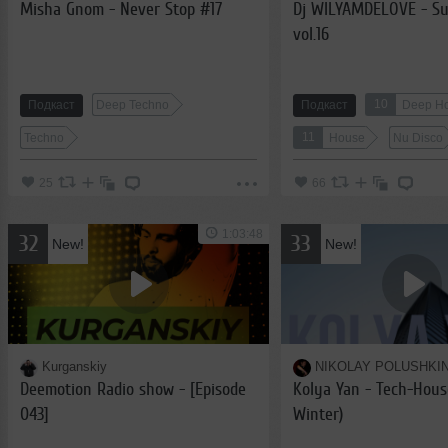
Misha Gnom - Never Stop #17
Dj WILYAMDELOVE - S
vol.16
10
Подкаст
Deep Techno
Подкаст
Deep H
11
Techno
House
Nu Disco
25
66
1:03:48
32
33
New!
New!
Kurganskiy
NIKOLAY POLUSHKI
Deemotion Radio show - [Episode
Kolya Yan - Tech-Hous
043]
Winter)