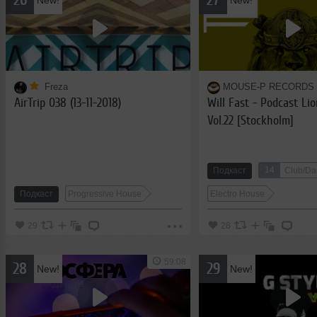
New!
New!
Freza
MOUSE-P RECORDS
AirTrip 038 (13-11-2018)
Will Fast - Podcast Li
Vol.22 [Stockholm]
14
Подкаст
Club/Da
Подкаст
Progressive House
Electro House
29
28
59:08
28
29
New!
New!