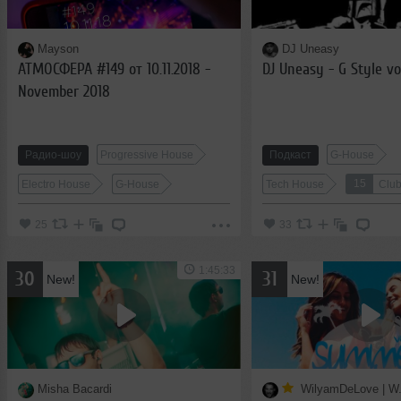
Mayson
DJ Uneasy
АТМОСФЕРА #149 от 10.11.2018 -
DJ Uneasy - G Style vo
November 2018
Радио-шоу
Progressive House
Подкаст
G-House
15
Electro House
G-House
Tech House
Clu
25
33
1:45:33
30
31
New!
New!
Misha Bacardi
WilyamDeLove | W