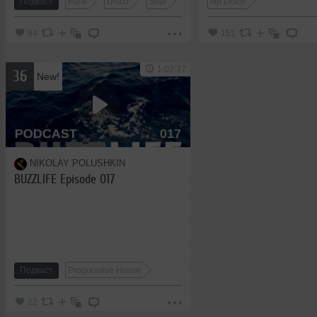
Подкаст
Funk
Disco
Soul
Nu Disco
84
151
1:02:37
36
New!
NIKOLAY POLUSHKIN
BUZZLIFE Episode 017
Подкаст
Progressive House
22