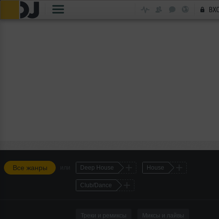
ВХ
+
+
Все жанры
или
Deep House
House
+
Club/Dance
Треки и ремиксы
Миксы и лайвы