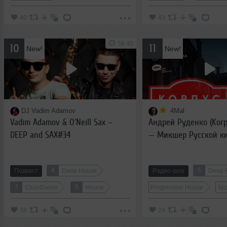
40
43
58:45
10
11
New!
New!
DJ Vadim Adamov
4Mal
Vadim Adamov & O'Neill Sax –
Андрей Руденко (Korp
DEEP and SAX#34
— Микшер Русской к
110 с Евгением Свало
и Александром Кире
4
5
Подкаст
Deep House
Радио-шоу
Deep 
(14.11.2018)
7
5
Club/Dance
House
Progressive House
Te
38
24