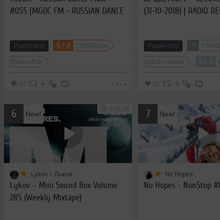
#055 [MGDC FM - RUSSIAN DANCE
(31-10-2018) | RADIO R
CHANNEL] (16.11.2018)
3
4
Радио-шоу
Club/Dance
Радио-шоу
Club/
2
Dance-Pop
Electro House
87
51
1:06:28
6
7
New!
New!
Lykov / Лыков
No Hopes
Lykov – Mini Sound Box Volume
No Hopes - NonStop #
285 (Weekly Mixtape)