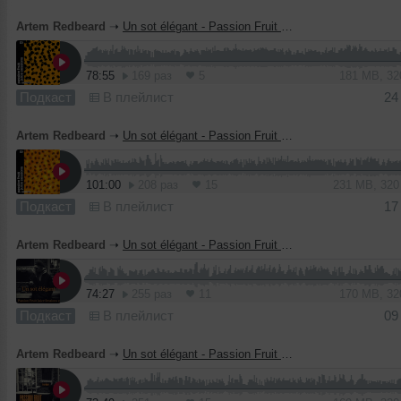
Artem Redbeard
➝
Un sot élégant - Passion Fruit Juice Sessions 4
78:55
169 раз
5
181 MB, 3
Подкаст
В плейлист
24
Artem Redbeard
➝
Un sot élégant - Passion Fruit Juice Sessions 3
101:00
208 раз
15
231 MB, 32
Подкаст
В плейлист
17
Artem Redbeard
➝
Un sot élégant - Passion Fruit Juice Sessions 2
74:27
255 раз
11
170 MB, 3
Подкаст
В плейлист
09
Artem Redbeard
➝
Un sot élégant - Passion Fruit Juice Sessions 1