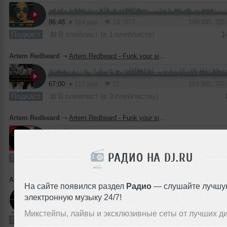
1
86:48
314 раз
23
199 MB, 32
Подкаст
В плейлист (в 1 плейлисте)
1
Artem Redbeard
➝
Artem Redbeard - Funk your sista pt.3
67:00
217 раз
32
153 MB, 32
Подкаст
В плейлист (в 3 плейлистах)
Artem Redbeard
➝
Artem Redbeard - Funk your sista pt.2
60:53
246 раз
32
140 MB, 32
РАДИО НА DJ.RU
Подкаст
В плейлист (в 6 плейлистах)
Artem Redbeard
➝
Artem Redbeard - Funk your sista pt.1
На сайте появился раздел
Радио
— слушайте лучшу
электронную музыку 24/7!
54:43
327 раз
36
101 MB, 25
Микстейпы, лайвы и эксклюзивные сеты от лучших д
Подкаст
В плейлист (в 9 плейлистах)
2