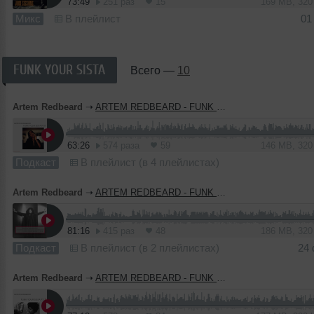
73:49
251 раз
15
169 MB, 32
Микс
В плейлист
01
FUNK YOUR SISTA
Всего —
10
Artem Redbeard
➝
ARTEM REDBEARD - FUNK YOUR SISTA PT.9
63:26
574 раза
59
146 MB, 32
Подкаст
В плейлист (в 4 плейлистах)
Artem Redbeard
➝
ARTEM REDBEARD - FUNK YOUR SISTA PT.8
81:16
415 раз
48
186 MB, 32
Подкаст
В плейлист (в 2 плейлистах)
24
Artem Redbeard
➝
ARTEM REDBEARD - FUNK YOUR SISTA PT. X