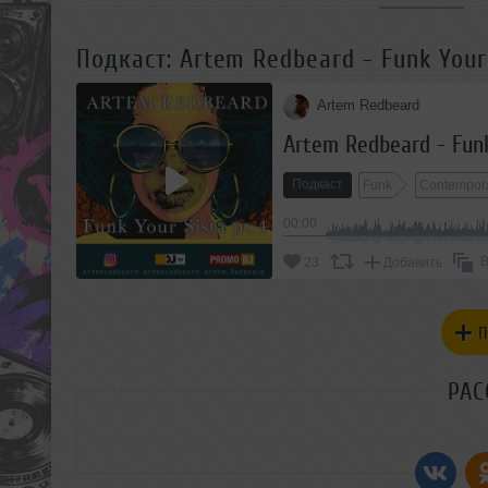
Подкаст: Artem Redbeard - Funk Your 
Artem Redbeard
Artem Redbeard - Funk
Подкаст
Funk
Contempor
00:00
В
23
Добавить
П
РАС