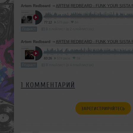
Artem Redbeard
➝
ARTEM REDBEARD - FUNK YOUR SISTA P
77:12
578 раз
84
Подкаст
В плейлист (в 2 плейлистах)
Artem Redbeard
➝
ARTEM REDBEARD - FUNK YOUR SISTA P
63:26
574 раза
59
Подкаст
В плейлист (в 4 плейлистах)
1 КОММЕНТАРИЙ
ЗАРЕГИСТРИРУЙТЕСЬ