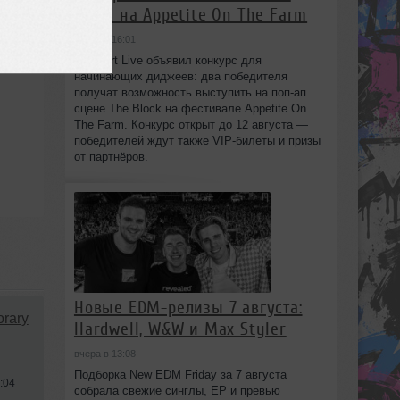
Block на Appetite On The Farm
вчера в 16:01
Beatport Live объявил конкурс для
начинающих диджеев: два победителя
получат возможность выступить на поп‑ап
сцене The Block на фестивале Appetite On
The Farm. Конкурс открыт до 12 августа —
победителей ждут также VIP‑билеты и призы
от партнёров.
Новые EDM-релизы 7 августа:
rary
Hardwell, W&W и Max Styler
вчера в 13:08
Подборка New EDM Friday за 7 августа
:04
собрала свежие синглы, EP и превью