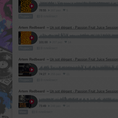
78:55
167 раз
5
Подкаст
В плейлист
Artem Redbeard
➝
Un sot élégant - Passion Fruit Juice Sessio
101:00
207 раз
14
Подкаст
В плейлист
Artem Redbeard
➝
Un sot élégant - Passion Fruit Juice Sessio
74:27
255 раз
11
Подкаст
В плейлист
Artem Redbeard
➝
Un sot élégant - Passion Fruit Juice Sessio
73:49
248 раз
14
Микс
В плейлист