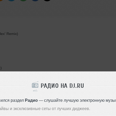
Flex' Remix)
x)
РАДИО НА DJ.RU
)
вился раздел
Радио
— слушайте лучшую электронную музык
айвы и эксклюзивные сеты от лучших диджеев.