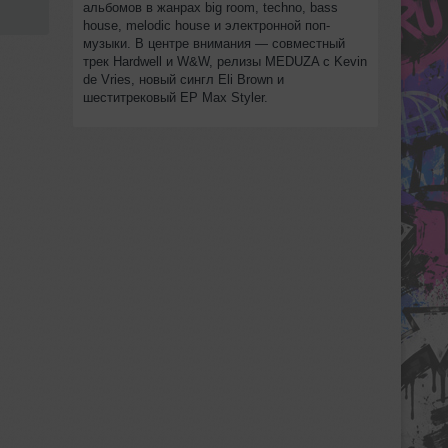
альбомов в жанрах big room, techno, bass
house, melodic house и электронной поп-
музыки. В центре внимания — совместный
трек Hardwell и W&W, релизы MEDUZA с Kevin
de Vries, новый сингл Eli Brown и
шеститрековый EP Max Styler.