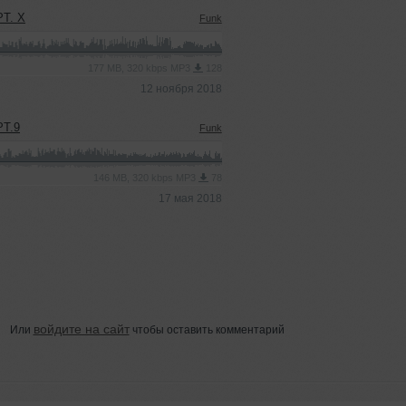
T. X
Funk
177 MB, 320 kbps MP3
128
12 ноября 2018
T.9
Funk
146 MB, 320 kbps MP3
78
17 мая 2018
войдите на сайт
Или
чтобы оставить комментарий