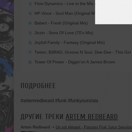
Flow Dynamics - Live in the Mix (Original mix)
12
HP Vince - Soul Man (Original Mix)
13
Babert - Fresh (Original Mix)
14
Jizzin - Sons Of Love (70's Mix)
15
Joyfull Family - Fantasy (Original Mix)
16
Twism, B3RAO, Groove N Soul, Dee-Dee - This Girl (
17
Tower Of Power - Diggin'on A James Brown
18
ПОДРОБНЕЕ
#artemredbeard #funk #funkyoursista
ДРУГИЕ ТРЕКИ
ARTEM REDBEARD
Artem Redbeard
➝
Un sot élégant - Passion Fruit Juice Sessio