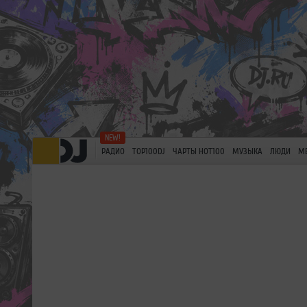
РАДИО
TOP100DJ
ЧАРТЫ HOT100
МУЗЫКА
ЛЮДИ
М