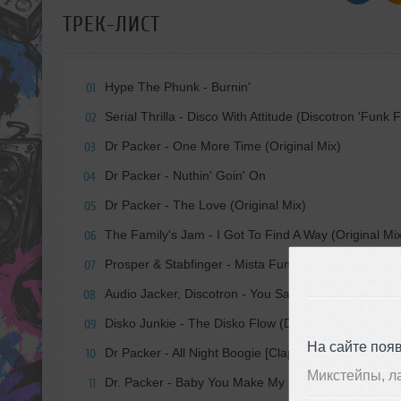
ТРЕК-ЛИСТ
Hype The Phunk - Burnin'
01
Serial Thrilla - Disco With Attitude (Discotron 'Funk 
02
Dr Packer - One More Time (Original Mix)
03
Dr Packer - Nuthin' Goin' On
04
Dr Packer - The Love (Original Mix)
05
The Family's Jam - I Got To Find A Way (Original Mi
06
Prosper & Stabfinger - Mista Funkmaster
07
Audio Jacker, Discotron - You Say (Discotron Remix
08
Disko Junkie - The Disko Flow (Discotron Remix)
09
На сайте поя
Dr Packer - All Night Boogie [ClapCrate.com]
10
Микстейпы, л
Dr. Packer - Baby You Make My
11