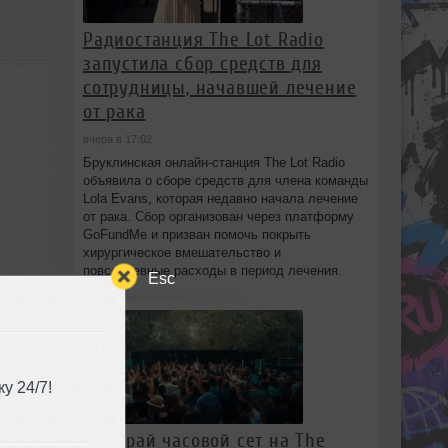
Радиостанция The Lot Radio
запустила сбор средств для
сотрудницы, начавшей лечение
от рака
вчера в 17:02
Бруклинская онлайн-станция The Lot Radio
объявила о сборе средств для члена команды
Lola Evans, которая недавно начала лечение
от рака. Сбор организован через платформу
GoFundMe и призван помочь покрыть
хирургическое вмешательство и
повседневные расходы в период лечения.
Esc
у 24/7!
Выиграй часовой сет на The