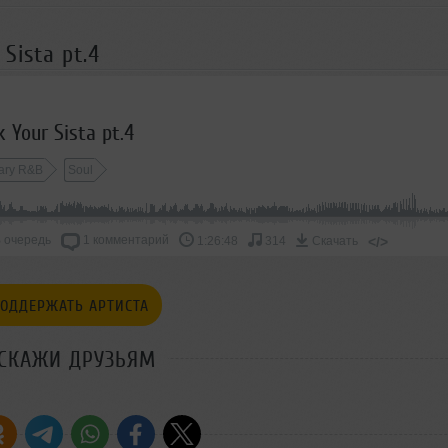
Sista pt.4
 Your Sista pt.4
ary R&B
Soul
 очередь
1 комментарий
</>
1:26:48
314
Скачать
ОДДЕРЖАТЬ АРТИСТА
СКАЖИ ДРУЗЬЯМ