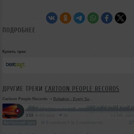
ПОДРОБНЕЕ
Купить трек:
ДРУГИЕ ТРЕКИ
CARTOON PEOPLE RECORDS
Cartoon People Records
➝
Bulgakov - Every Summer (Radio Edit)
3:03
403 раза
34
7.0 MB, 320
Авторский трек
В плейлист (в 1 плейлисте)
27