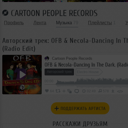
CARTOON PEOPLE RECORDS
Профиль
Лента
Музыка
79
Плейлисты
1
Авторский трек: OFB & Necola-Dancing In T
(Radio Edit)
Cartoon People Records
OFB & Necola-Dancing In The Dark. (Radi
Авторский трек
Electro House
00:00
</>
64
02:49
578
ПОДДЕРЖАТЬ АРТИСТА
РАССКАЖИ ДРУЗЬЯМ