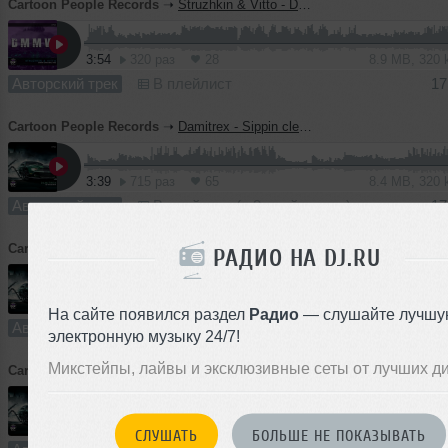
Cartoon People Records
➝
Struzhkin & Vitto - DMMW (Radio Edit)
3:54
320 раз
28
8.9 MB, 320
Авторский трек
В плейлист
17
Cartoon People Records
➝
Damitrex - Sippin clean (Radio Edit)
3:39
715 раз
65
8.4 MB, 320
Авторский трек
В плейлист (в 3 плейлистах)
17
Cartoon People Records
➝
Damitrex - Love Money (Radio Edit)
РАДИО НА DJ.RU
3:08
564 раза
35
7.2 MB, 320
На сайте появился раздел
Радио
— слушайте лучшу
Авторский трек
В плейлист
17
электронную музыку 24/7!
Микстейпы, лайвы и эксклюзивные сеты от лучших д
Cartoon People Records
➝
Damitrex - Back to the basics (Radio Edit)
2:31
453 раза
57
5.8 MB, 320
СЛУШАТЬ
БОЛЬШЕ НЕ ПОКАЗЫВАТЬ