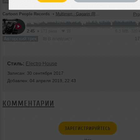
Авторский трек
В плейлист (в 2 плейлистах)
17
Cartoon People Records
➝
Multimen - Gagarin (Radio Edit)
2:45
173 раза
18
6.3 MB, 320
Авторский трек
В плейлист
17
Стиль:
Electro House
Записан: 30 сентября 2017
Добавлен: 04 апреля 2019, 22:43
КОММЕНТАРИИ
ЗАРЕГИСТРИРУЙТЕСЬ