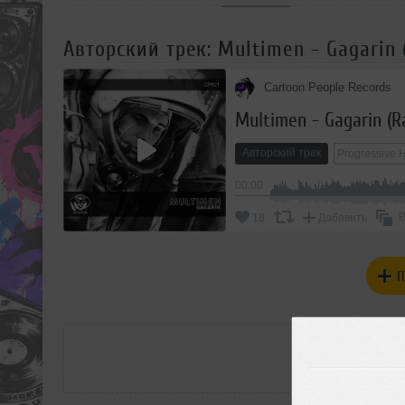
Авторский трек: Multimen - Gagarin (
Cartoon People Records
Multimen - Gagarin (Ra
Авторский трек
Progressive 
00:00
В
18
Добавить
П
РАС