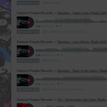
Авторский трек
В плейлист
Cartoon People Records
➝
Damitrex - Sippin clean (Radio Edit)
3:39
715 раз
65
Авторский трек
В плейлист (в 3 плейлистах)
Cartoon People Records
➝
Damitrex - Love Money (Radio Edit)
3:08
564 раза
35
Авторский трек
В плейлист
Cartoon People Records
➝
Damitrex - Back to the basics (Radi
2:31
453 раза
57
Авторский трек
В плейлист (в 2 плейлистах)
Cartoon People Records
➝
GK - You're ready Get Down (Radio 