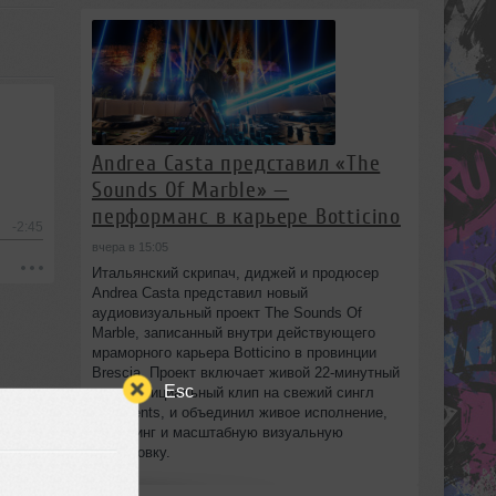
Andrea Casta представил «The
Sounds Of Marble» —
перформанс в карьере Botticino
-2:45
вчера в 15:05
Итальянский скрипач, диджей и продюсер
Andrea Casta представил новый
аудиовизуальный проект The Sounds Of
Marble, записанный внутри действующего
мраморного карьера Botticino в провинции
Brescia. Проект включает живой 22‑минутный
Esc
сет и официальный клип на свежий сингл
Fragments, и объединил живое исполнение,
диджеинг и масштабную визуальную
постановку.