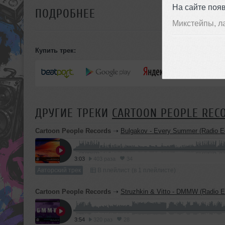
На сайте поя
ПОДРОБНЕЕ
Микстейпы, л
Купить трек:
ДРУГИЕ ТРЕКИ
CARTOON PEOPLE REC
Cartoon People Records
➝
Bulgakov - Every Summer (Radio Ed
3:03
403 раза
34
Авторский трек
В плейлист (в 1 плейлисте)
Cartoon People Records
➝
Struzhkin & Vitto - DMMW (Radio Ed
3:54
320 раз
28