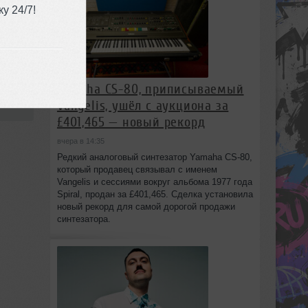
у 24/7!
use
Yamaha CS-80, приписываемый
:02
Vangelis, ушёл с аукциона за
£401,465 — новый рекорд
вчера в 14:35
Редкий аналоговый синтезатор Yamaha CS-80,
который продавец связывал с именем
Vangelis и сессиями вокруг альбома 1977 года
Spiral, продан за £401,465. Сделка установила
новый рекорд для самой дорогой продажи
синтезатора.