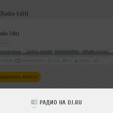
Radio Edit)
dio Edit)
House
 очередь
Комментировать
</>
02:45
173
Скачать
ОДДЕРЖАТЬ АРТИСТА
СКАЖИ ДРУЗЬЯМ
РАДИО НА DJ.RU