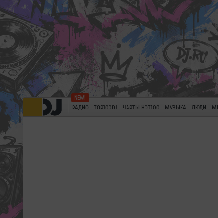
РАДИО
TOP100DJ
ЧАРТЫ HOT100
МУЗЫКА
ЛЮДИ
М