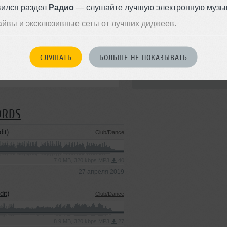
вился раздел
Радио
— слушайте лучшую электронную музык
айвы и эксклюзивные сеты от лучших диджеев.
Стиль:
Progressive Ho
СЛУШАТЬ
БОЛЬШЕ НЕ ПОКАЗЫВАТЬ
Записан: 12 сентября 2018
Добавлен: 17 апреля 2019, 22
ORDS
it)
Club/Dance
7.0 MB, 320 kbps MP3
40
27 апреля 2019
it)
Club/Dance
8.9 MB, 320 kbps MP3
27