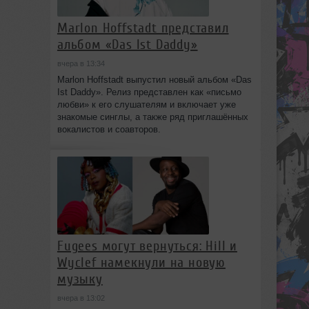
Marlon Hoffstadt представил
альбом «Das Ist Daddy»
вчера в 13:34
Marlon Hoffstadt выпустил новый альбом «Das
Ist Daddy». Релиз представлен как «письмо
любви» к его слушателям и включает уже
знакомые синглы, а также ряд приглашённых
вокалистов и соавторов.
Fugees могут вернуться: Hill и
Wyclef намекнули на новую
музыку
вчера в 13:02