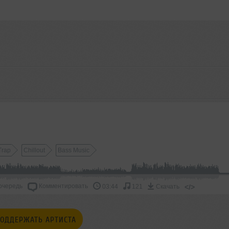
Trap
Chillout
Bass Music
очередь
Комментировать
</>
03:44
121
Скачать
ОДДЕРЖАТЬ АРТИСТА