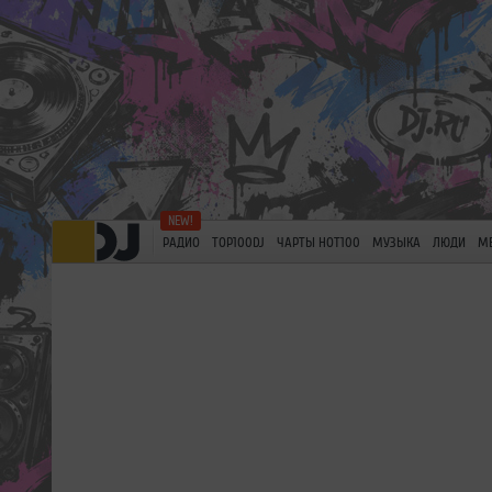
РАДИО
TOP100DJ
ЧАРТЫ HOT100
МУЗЫКА
ЛЮДИ
М