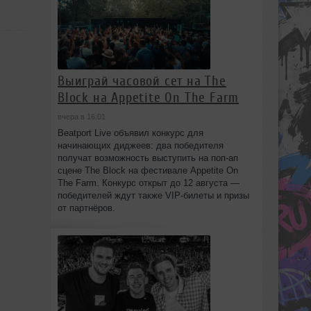
Выиграй часовой сет на The
Block на Appetite On The Farm
вчера в 16:01
Beatport Live объявил конкурс для
начинающих диджеев: два победителя
получат возможность выступить на поп‑ап
сцене The Block на фестивале Appetite On
The Farm. Конкурс открыт до 12 августа —
победителей ждут также VIP‑билеты и призы
от партнёров.