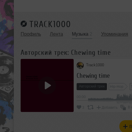
TRACK1000
Профиль
Лента
Музыка
2
Упоминания
Авторский трек: Chewing time
Track1000
Chewing time
Авторский трек
Hip-Hop
00:00
В 
3
Добавить
П