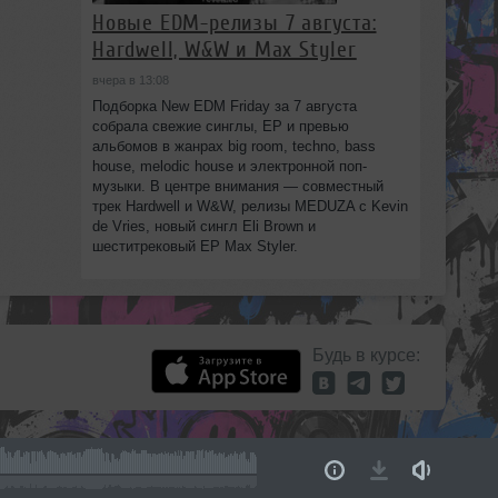
Новые EDM-релизы 7 августа:
Hardwell, W&W и Max Styler
вчера в 13:08
Подборка New EDM Friday за 7 августа
собрала свежие синглы, EP и превью
альбомов в жанрах big room, techno, bass
house, melodic house и электронной поп-
музыки. В центре внимания — совместный
трек Hardwell и W&W, релизы MEDUZA с Kevin
de Vries, новый сингл Eli Brown и
шеститрековый EP Max Styler.
Будь в курсе: