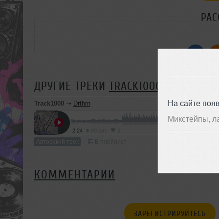
РАС
ДРУГИЕ ТРЕКИ
TRACK1000
На сайте поя
Track1000
➝
Drthrn
Микстейпы, л
2:24
88 раз
3
Авторский трек
В плейлист
КОММЕНТАРИИ
ЗАРЕГИСТРИРУЙТЕСЬ