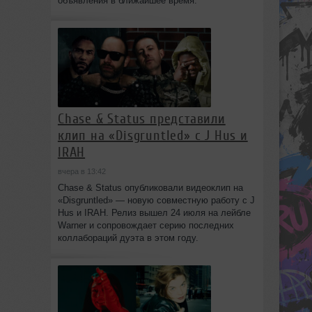
объявления в ближайшее время.
Chase & Status представили
клип на «Disgruntled» с J Hus и
IRAH
вчера в 13:42
Chase & Status опубликовали видеоклип на
«Disgruntled» — новую совместную работу с J
Hus и IRAH. Релиз вышел 24 июля на лейбле
Warner и сопровождает серию последних
коллабораций дуэта в этом году.