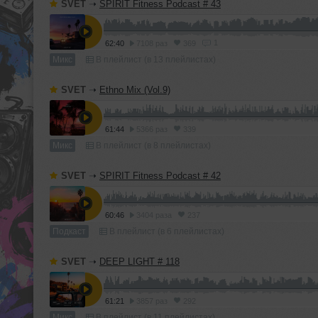
SVET
➝
SPIRIT Fitness Podcast # 43
1
62:40
7108 раз
369
Микс
В плейлист (в 13 плейлистах)
SVET
➝
Ethno Mix (Vol.9)
61:44
5366 раз
339
Микс
В плейлист (в 8 плейлистах)
SVET
➝
SPIRIT Fitness Podcast # 42
60:46
3404 раза
237
Подкаст
В плейлист (в 6 плейлистах)
SVET
➝
DEEP LIGHT # 118
61:21
3857 раз
292
Микс
В плейлист (в 11 плейлистах)