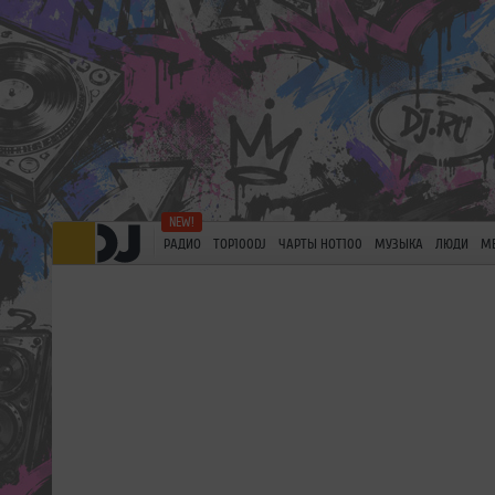
РАДИО
TOP100DJ
ЧАРТЫ HOT100
МУЗЫКА
ЛЮДИ
М