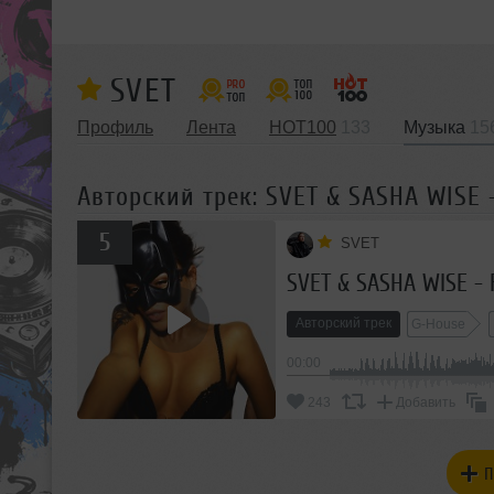
SVET
Профиль
Лента
HOT100
133
Музыка
15
Авторский трек: SVET & SASHA WISE - 
5
SVET
SVET & SASHA WISE - F
Авторский трек
G-House
00:00
243
Добавить
П