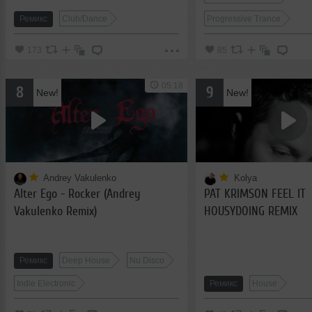
Ремикс
Club/Dance
Progressive Trance
173
85
05:18
8
9
New!
New!
Andrey Vakulenko
Kolya
Alter Ego - Rocker (Andrey
PAT KRIMSON FEEL IT
Vakulenko Remix)
HOUSYDOING REMIX
Ремикс
Deep House
Nu Disco
Indie Electronic
Ремикс
House