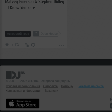
Matvey Emerson & Stephen Ridley
- I Know You care
7
Авторский трек
Deep House
31
© 2001 — 2026 «DJ.ru» Все права защищены.
Условия использования
О проекте
Помощь
Реклама на сайте
Контактная информация
Вакансии
Б