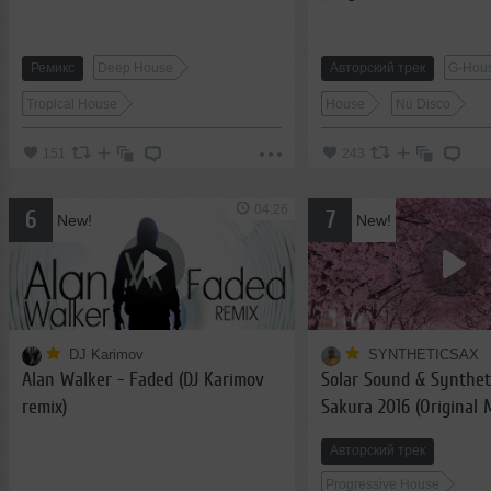
Ремикс
Deep House
Авторский трек
G-Hou
Tropical House
House
Nu Disco
151
243
04:26
6
7
New!
New!
DJ Karimov
SYNTHETICSAX
Alan Walker - Faded (DJ Karimov
Solar Sound & Synthet
remix)
Sakura 2016 (Original 
Авторский трек
Progressive House