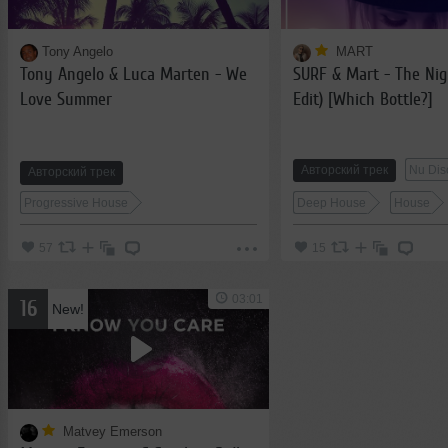
Tony Angelo
MART
Tony Angelo & Luca Marten - We
SURF & Mart - The Nig
Love Summer
Edit) [Which Bottle?]
Авторский трек
Nu Dis
Авторский трек
Progressive House
Deep House
House
57
15
03:01
16
New!
Matvey Emerson