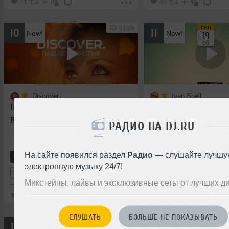
71
48
сен
04:15
10
11
New!
New!
19
сб
DiscoVer.
Ivan Spell
Падают листья (Club Mix) [Which
Only For You
Bottle?]
РАДИО НА DJ.RU
На сайте появился раздел
Радио
— слушайте лучшу
Авторский трек
House
Авторский трек
электронную музыку 24/7!
2
Dance-Pop
Deep House
Микстейпы, лайвы и эксклюзивные сеты от лучших д
69
158
СЛУШАТЬ
БОЛЬШЕ НЕ ПОКАЗЫВАТЬ
06:06
12
13
New!
New!