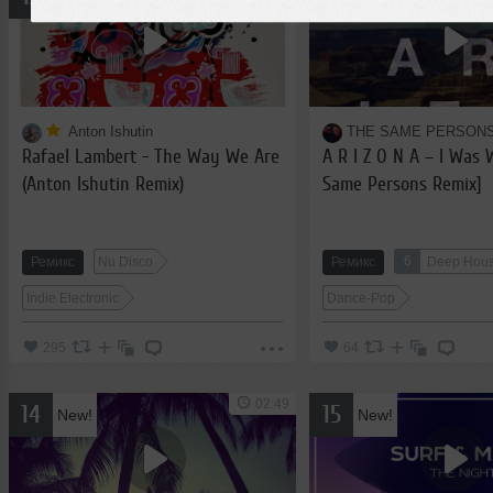
Anton Ishutin
THE SAME PERSON
Rafael Lambert - The Way We Are
A R I Z O N A – I Was
(Anton Ishutin Remix)
Same Persons Remix]
6
Ремикс
Nu Disco
Ремикс
Deep Hou
Indie Electronic
Dance-Pop
295
64
02:49
14
15
New!
New!