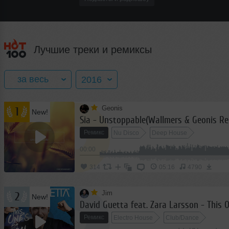
Лучшие треки и ремиксы
за весь
2016
Geonis
1
New!
за весь год
2016
Ремикс
Nu Disco
Deep House
январь
2017
00:00
февраль
2018
314
05:16
4790
март
2019
апрель
Jim
2020
2
New!
май
2021
Ремикс
Electro House
Club/Dance
июнь