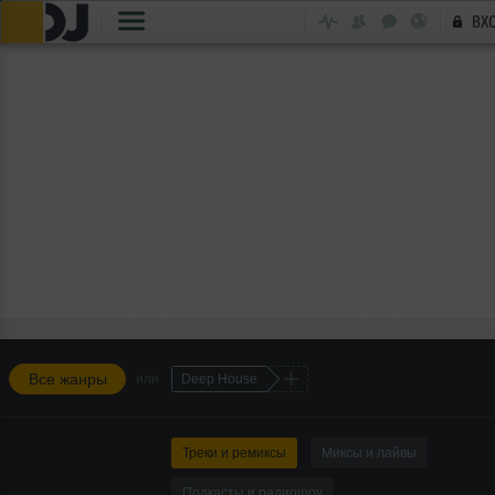
ВХ
+
Все жанры
или
Deep House
Треки и ремиксы
Миксы и лайвы
Подкасты и радиошоу