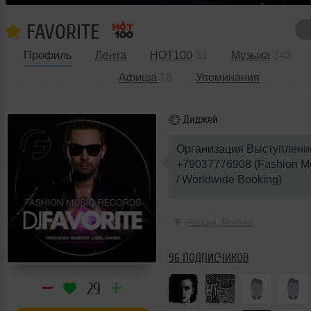
FAVORITE
Профиль
Лента
HOT100
31
Музыка
243
Афиша
18
Упоминания
Диджей
Организация Выступлени
+79037776908 (Fashion M
/ Worldwide Booking)
Россия, Москва
96 ПОДПИСЧИКОВ
29