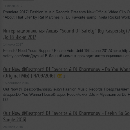
11 июля 2017
Premiere 2017! Fashion Music Records Presents New Official Video Clip O
"About That Life" by Raf Marchesini, DJ Favorite &amp; Niela Rocks! Worl
Интернациональная Акция "Sound Of Safety" (by Kaspersky) 
До 18 Июня 2017
14 июня 2017
Friends! Need Yours Support! Please Vote Until 18th June 2017&nbsp;http:
safety.com/voteДрузья! В Данный момент проходит интернациональная
Out Now @Beatport! DJ Favorite & DJ Kharitonov - Do You Wan
(Original Mix) [14/09/2016]
1
15 сентября 2016
Out Now @ Beatport!&nbsp;Лейбл Fashion Music Records Представляет
&laquo;Do You Wanna House&raquo; Российских DJs и Музыкантов DJ F
DJ
Out Now @Beatport! DJ Favorite & DJ Kharitonov - Feelin So G
Single 2016]
28 июля 2016