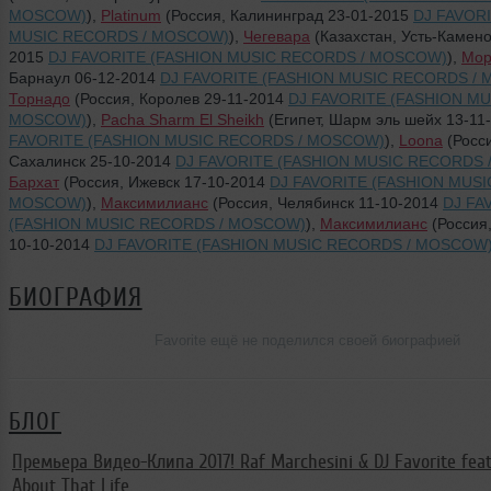
MOSCOW)
),
Platinum
(Россия, Калининград 23-01-2015
DJ FAVOR
MUSIC RECORDS / MOSCOW)
),
Чегевара
(Казахстан, Усть-Камено
2015
DJ FAVORITE (FASHION MUSIC RECORDS / MOSCOW)
),
Мор
Барнаул 06-12-2014
DJ FAVORITE (FASHION MUSIC RECORDS /
Торнадо
(Россия, Королев 29-11-2014
DJ FAVORITE (FASHION MU
MOSCOW)
),
Pacha Sharm El Sheikh
(Египет, Шарм эль шейх 13-11
FAVORITE (FASHION MUSIC RECORDS / MOSCOW)
),
Loona
(Росс
Сахалинск 25-10-2014
DJ FAVORITE (FASHION MUSIC RECORDS
Бархат
(Россия, Ижевск 17-10-2014
DJ FAVORITE (FASHION MUSI
MOSCOW)
),
Максимилианс
(Россия, Челябинск 11-10-2014
DJ FA
(FASHION MUSIC RECORDS / MOSCOW)
),
Максимилианс
(Россия,
10-10-2014
DJ FAVORITE (FASHION MUSIC RECORDS / MOSCOW
БИОГРАФИЯ
Favorite ещё не поделился своей биографией
БЛОГ
Премьера Видео-Клипа 2017! Raf Marchesini & DJ Favorite feat.
About That Life