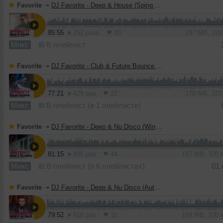
Favorite
➝
DJ Favorite - Deep & House (Sping 2017 Mix)
85:55
252 раза
30
197 MB, 32
Микс
В плейлист
Favorite
➝
DJ Favorite - Club & Future Bounce (Spring 2017 Mix)
77:21
428 раз
22
178 MB, 32
Микс
В плейлист (в 1 плейлисте)
Favorite
➝
DJ Favorite - Deep & Nu Disco (Winter 2017 Mix)
81:15
895 раз
44
187 MB, 320
Микс
В плейлист (в 6 плейлистах)
01
Favorite
➝
DJ Favorite - Deep & Nu Disco (Autumn 2016 Mix)
79:52
618 раз
15
184 MB, 320