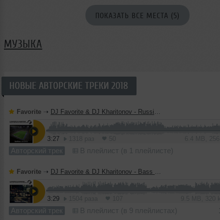
ПОКАЗАТЬ ВСЕ МЕСТА (5)
МУЗЫКА
НОВЫЕ АВТОРСКИЕ ТРЕКИ 2018
Favorite
➝
DJ Favorite & DJ Kharitonov - Russia, Here We Go! (Radio Edit)
3:27
1318 раз
50
6.4 MB, 25
Авторский трек
В плейлист (в 1 плейлисте)
Favorite
➝
DJ Favorite & DJ Kharitonov - Bass Jump! (Boogie To The Bassline) (Radio Edit)
3:29
1504 раза
107
9.5 MB, 320
Авторский трек
В плейлист (в 9 плейлистах)