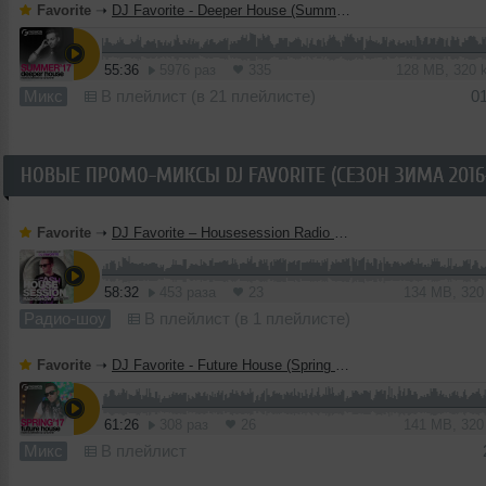
Favorite
➝
DJ Favorite - Deeper House (Summer 2017 Mix)
55:36
5976 раз
335
128 MB, 320
Микс
В плейлист (в 21 плейлисте)
0
НОВЫЕ ПРОМО-МИКСЫ DJ FAVORITE (СЕЗОН ЗИМА 2016-
Favorite
➝
DJ Favorite – Housesession Radio Show #1021
58:32
453 раза
23
134 MB, 32
Радио-шоу
В плейлист (в 1 плейлисте)
Favorite
➝
DJ Favorite - Future House (Spring 2017 Mix)
61:26
308 раз
26
141 MB, 32
Микс
В плейлист