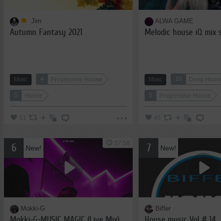
Jim
ALWA GAME
Autumn Fantasy 2021
Melodic house iQ mix 
4
10
Микс
Progressive House
Микс
Deep Hous
5
5
House
Progressive House
51
45
57:58
6
7
New!
New!
Mokki-G
Biffer
Mokki-G-MUSIC MAGIC (Live Mix)
House music Vol # 14