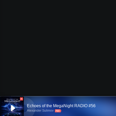
П
Echoes of the MegaNight RADIO #56
Alexander Sulimov