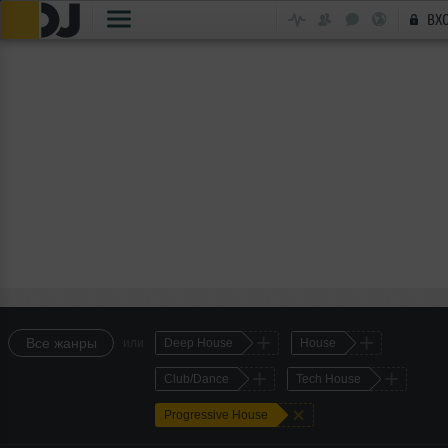
ВХ
+
+
Все жанры
или
Deep House
House
+
+
Club/Dance
Tech House
+
Progressive House