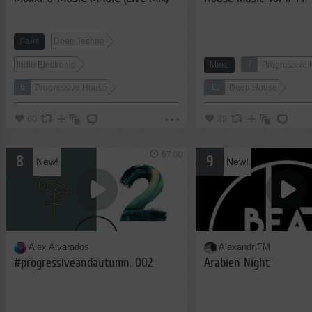
Лайв
Deep Techno
7
Indie Electronic
Микс
Progressive
6
11
Progressive House
Deep House
60
35
57:00
8
9
New!
New!
Alex Alvarados
Alexandr FM
#progressiveandautumn. 002
Arabien Night