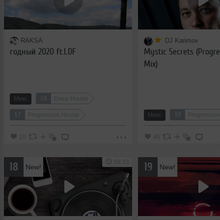
RAKSA
DJ Karimov
годный 2020 ft.LDF
Mystic Secrets (Progr
Mix)
18
Микс
Deep House
17
18
Progressive House
Микс
Progressiv
16
46
58:23
18
19
New!
New!