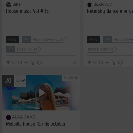
Biffer
BLANKOV
House music Vol # 15
Petersky dance energe
19
21
Микс
Progressive House
Микс
Progressiv
19
Deep House
Indie Electronic
19
18
60:00
20
New!
ALWA GAME
Melodic house IQ mix october