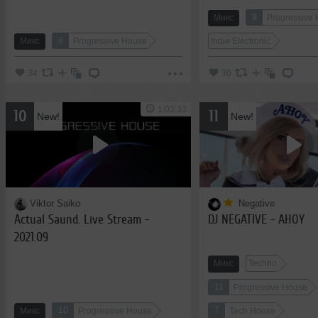
9
Микс
Progressive
8
Микс
Progressive House
Indie Electronic
34
30
1:03:33
10
11
New!
New!
Viktor Saiko
Negative
Actual Saund. Live Stream -
DJ NEGATIVE - AHOY
2021.09
Микс
Techno
11
Progressive House
10
7
Микс
Progressive House
Tech House