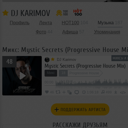
DJ KARIMOV
Профиль
Лента
HOT100
104
Музыка
187
Фото
44
Афиша
57
Упоминания
Микс: Mystic Secrets (Progressive House M
МИКСЫ И 
DJ Karimov
48
Mystic Secrets (Progressive House Mix)
Микс
18
Progressive House
00:00
</>
46
1:06:18
499
ПОДДЕРЖАТЬ АРТИСТА
РАССКАЖИ ДРУЗЬЯМ