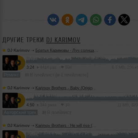
ДРУГИЕ ТРЕКИ
DJ KARIMOV
DJ Karimov
➝
Братья Каримовы - Луч солнца золотого (Original Mix)
3:24
4414 раз
994
6.3 MB, 256 
Ремикс
В плейлист (в 1 плейлисте)
DJ Karimov
➝
Karimov Brothers - Baby (Original Mix)
4:50
344 раза
10
11 MB, 32
Авторский трек
В плейлист
DJ Karimov
➝
Karimov Brothers - He will rise (Original Mix)