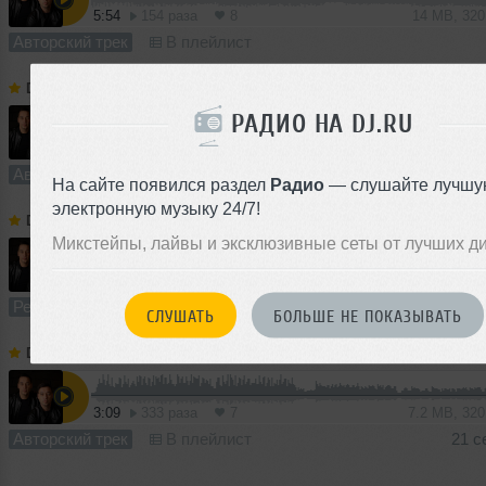
5:54
154 раза
8
14 MB, 32
Авторский трек
В плейлист
DJ Karimov
➝
Karimov Brothers - Let Me Fall (Original Mix)
РАДИО НА DJ.RU
3:43
439 раз
9
8.5 MB, 32
Авторский трек
В плейлист (в 1 плейлисте)
11 
На сайте появился раздел
Радио
— слушайте лучшу
электронную музыку 24/7!
DJ Karimov
➝
Jean Luc, Nick Jay, Sharon West Mysterious, Backeer, Elline - Times (Karimov Brothers Blend)
I
Микстейпы, лайвы и эксклюзивные сеты от лучших д
5:45
462 раза
12
13 MB, 32
Ремикс
В плейлист
04 
СЛУШАТЬ
БОЛЬШЕ НЕ ПОКАЗЫВАТЬ
DJ Karimov
➝
Karimov Brothers - Close (Original Mix)
3:09
333 раза
7
7.2 MB, 32
Авторский трек
В плейлист
21 с