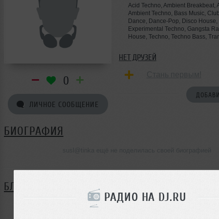
Acid Techno, Ambient Breakbeat,
Ambient Techno, Bass Music, Clu
Dance, Dance-Pop, Disco House, Dr
Experimental Techno, Gangsta Ra
House, Techno, Techno Bass, Tra
НЕТ ДРУЗЕЙ
Стань первым!
0
ДОБАВИ
ЛИЧНОЕ СООБЩЕНИЕ
БИОГРАФИЯ
susl@tinka ещё не поделилась своей биографией
БЛОГ
РАДИО НА DJ.RU
Нет записей в блоге