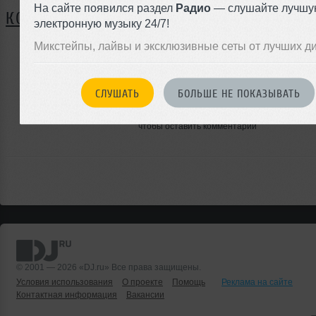
На сайте появился раздел
Радио
— слушайте лучшу
КОММЕНТАРИИ
электронную музыку 24/7!
Микстейпы, лайвы и эксклюзивные сеты от лучших д
ЗАРЕГИСТРИРУЙТЕСЬ
СЛУШАТЬ
БОЛЬШЕ НЕ ПОКАЗЫВАТЬ
Или
войдите на сайт
чтобы оставить комментарий
© 2001 — 2026 «DJ.ru» Все права защищены.
Условия использования
О проекте
Помощь
Реклама на сайте
Контактная информация
Вакансии