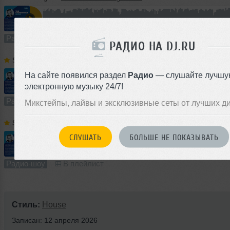
60:00
510 раз
126
Радио-шоу
В плейлист
РАДИО НА DJ.RU
Stonebridge
➝
547 The StoneBridge Show
На сайте появился раздел
Радио
— слушайте лучшу
электронную музыку 24/7!
60:01
549 раз
126
Радио-шоу
В плейлист
Микстейпы, лайвы и эксклюзивные сеты от лучших д
Stonebridge
➝
546 The StoneBridge Show
СЛУШАТЬ
БОЛЬШЕ НЕ ПОКАЗЫВАТЬ
60:01
413 раз
104
Радио-шоу
В плейлист
Стиль:
House
Записан: 12 апреля 2026