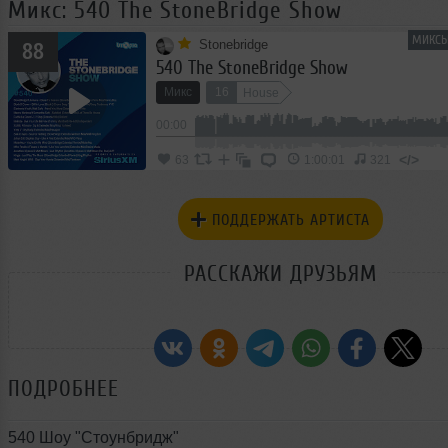
Микс: 540 The StoneBridge Show
МИКСЫ
Stonebridge
88
540 The StoneBridge Show
Микс
16
House
00:00
</>
63
1:00:01
321
ПОДДЕРЖАТЬ АРТИСТА
РАССКАЖИ ДРУЗЬЯМ
ПОДРОБНЕЕ
540 Шоу "Стоунбридж"