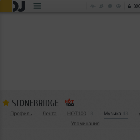
ВХ
STONEBRIDGE
Профиль
Лента
HOT100
18
Музыка
48
Упоминания