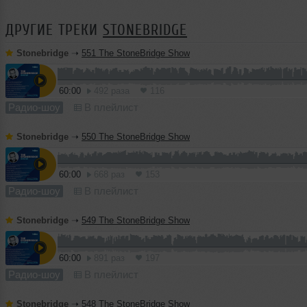
ДРУГИЕ ТРЕКИ
STONEBRIDGE
Stonebridge
➝
551 The StoneBridge Show
60:00
492 раза
116
Радио-шоу
В плейлист
Stonebridge
➝
550 The StoneBridge Show
60:00
668 раз
153
Радио-шоу
В плейлист
Stonebridge
➝
549 The StoneBridge Show
60:00
891 раз
197
Радио-шоу
В плейлист
Stonebridge
➝
548 The StoneBridge Show