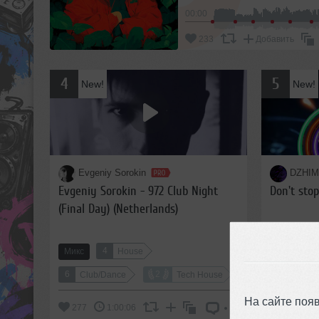
00:00
233
Добавить
4
5
New!
New!
Evgeniy Sorokin
DZHIM
Evgeniy Sorokin - 972 Club Night
Don't sto
(Final Day) (Netherlands)
4
Микс
House
Микс
6
2
10
Club/Dance
Tech House
Club
На сайте поя
277
1:00:06
210