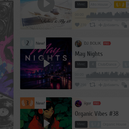
Микс
1
Afro House
м
00:00
а
270
Добавить
м
и
2
New!
DJ BOLIK
и
May Nights
Микс
4
Club/Dance
00:00
296
Добавить
3
New!
iigor
Organic Vibes #38
Микс
2
Organic House