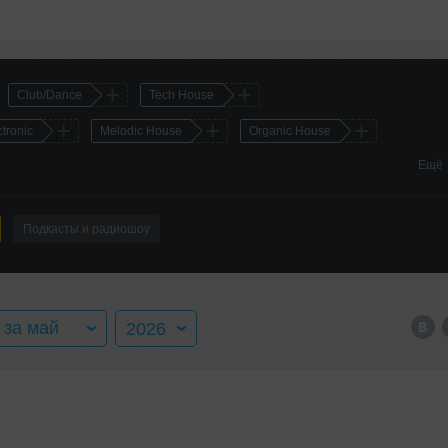
+
+
Club/Dance
Tech House
+
+
+
ctronic
Melodic House
Organic House
Ещё
Подкасты и радиошоу
за май
2026
нварь
2016
евраль
2017