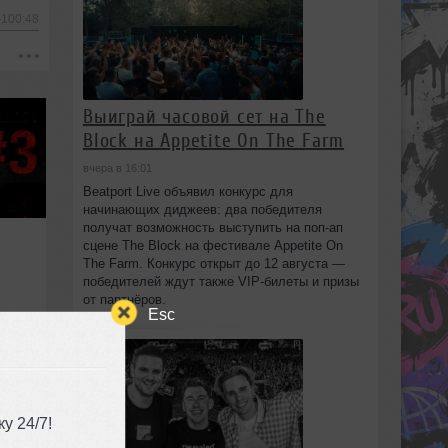
-100:48
Выиграй часовой сет на The
Block на Appetite On The Farm
вчера в 16:01
Beatport Live объявил конкурс для
начинающих диджеев: два победителя
получат возможность выступить на поп‑ап
сцене The Block на фестивале Appetite On
The Farm. Конкурс открыт до 12 августа —
победителей ждут также VIP‑билеты и призы
от партнёров.
Esc
у 24/7!