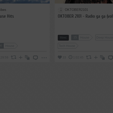
ibes
OKTOBER2101
ouse Hits
OKTOBER 2101 - Radio ga ga (vol
15
Микс
House
Deep Hous
14
House
Tech House
:29:59
33
1:02:45