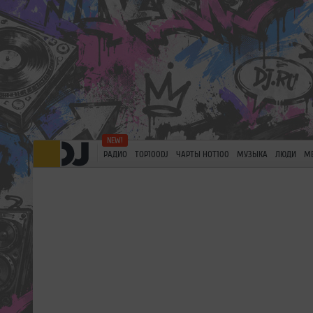
РАДИО
TOP100DJ
ЧАРТЫ HOT100
МУЗЫКА
ЛЮДИ
М