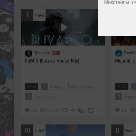
Микстейпы, л
7
8
New!
New!
Dj Ivanko
TonyC
FDM-5 (Future House Mix)
Moonlit tr
7
Микс
House
Electro House
Микс
5
8
Tech House
House
101
1:01:40
219
10
11
New!
New!