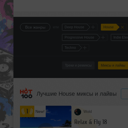
+
+
Все жанры
или
Deep House
House
+
Progressive House
Indie Ele
+
Techno
Треки и ремиксы
Миксы и лайвы
Лучшие House миксы и лайвы
1
New!
Wold
я
Relax & Fly 18
ф