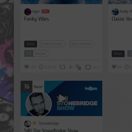
iigor
Andy V
Funky Vibes
Classic H
Микс
Funky House
Disco House
13
House
Микс
133
1:25:54
46
1
16
New!
Stonebridge
540 The StoneBridge Show