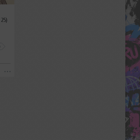
 25)
e