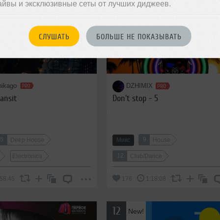
айвы и эксклюзивные сеты от лучших диджеев.
9
New!
СЛУШАТЬ
БОЛЬШЕ НЕ ПОКАЗЫВАТЬ
hikago
DZHIMIX
ansit
Don't stop - 5
15
9
Deep House
Микс
House
12
Electronica
Club/Dance
58:45
176
1:18:08
12
New!