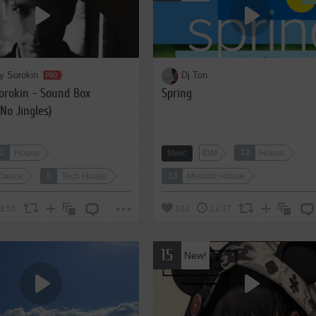
y Sorokin
Dj Ton
orokin - Sound Box
Spring
(No Jingles)
1
12
House
Микс
IDM
House
6
13
/Dance
Tech House
Melodic House
3:55
102
13:37
15
New!