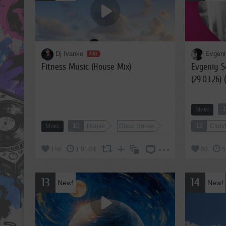
Dj Ivanko
Evgeni
Fitness Music (House Mix)
Evgeniy S
(29.03.26) 
1
Микс
10
13
Микс
House
Disco House
Club
166
1:01:01
80
5
13
14
New!
New!