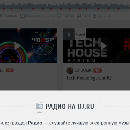
В очередь
Комментировать
1:40:48
1029
Скачать
6
New!
IX
DJ BOLIK
p
Tech House System #3
5
4
House
Микс
Tech House
РАДИО НА DJ.RU
6
13
/Dance
House
Deep House
вился раздел
Радио
— слушайте лучшую электронную музык
1:11:40
217
1:00:29