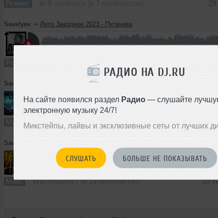
Ремикс
В плейлист (в 7 плейлистах)
29
Savelyev
➝
Лето Звездное 2023 - Пугачева
1
6:26
877 раз
50
12 MB, 256
Ремикс
В плейлист (в 4 плейлистах)
24
РАДИО НА DJ.RU
Savelyev
➝
Club 36
На сайте появился раздел
Радио
— слушайте лучшу
электронную музыку 24/7!
2
59:54
855 раз
73
137 MB, 320 
Микс
В плейлист (в 3 плейлистах)
01 
Микстейпы, лайвы и эксклюзивные сеты от лучших д
Savelyev
➝
Africa 16
СЛУШАТЬ
БОЛЬШЕ НЕ ПОКАЗЫВАТЬ
58:41
1275 раз
129
135 MB, 320 
Микс
В плейлист (в 14 плейлистах)
23 с