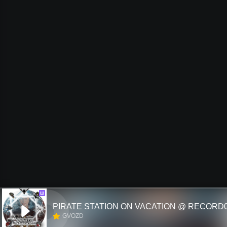
Ш
GVOZD