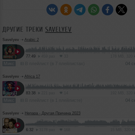
ДРУГИЕ ТРЕКИ
SAVELYEV
Savelyev
➝
Arabic 2
77:49
459 раз
33
178 MB, 320
Микс
В плейлист (в 7 плейлистах)
04 с
Savelyev
➝
Africa 17
83:38
221 раз
14
192 MB, 320
Микс
В плейлист (в 1 плейлисте)
04 с
Savelyev
➝
Непара - Другая Причина 2023
6:32
3178 раз
168
15 MB, 320 