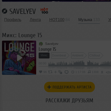
SAVELYEV
Профиль
Лента
HOT100
84
Музыка
133
У
Микс: Lounge 15
Savelyev
Lounge 15
Микс
Downbeat
Ambient
Chillout
00:00
</>
96
1:17:06
1308
ПОДДЕРЖАТЬ АРТИСТА
РАССКАЖИ ДРУЗЬЯМ