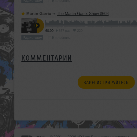
Радио-шоу
В плейлист
Martin Garrix
➝
The Martin Garrix Show #608
60:00
857 раз
220
Радио-шоу
В плейлист
КОММЕНТАРИИ
ЗАРЕГИСТРИРУЙТЕСЬ