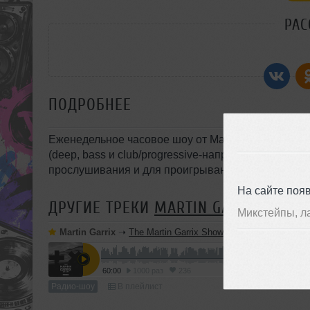
РАС
ПОДРОБНЕЕ
Еженедельное часовое шоу от Martin Garrix с подб
(deep, bass и club/progressive-направлений), по
прослушивания и для проигрывания на вечеринке
На сайте поя
ДРУГИЕ ТРЕКИ
MARTIN GARRIX
Микстейпы, л
Martin Garrix
➝
The Martin Garrix Show #613
60:00
1000 раз
236
Радио-шоу
В плейлист