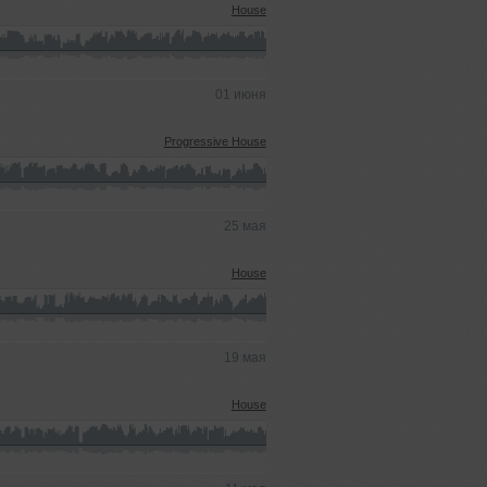
House
01 июня
Progressive House
25 мая
House
19 мая
House