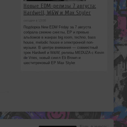
Новые EDM-релизы 7 августа:
Hardwell, W&W и Max Styler
сегодня в 13:08
Подборка New EDM Friday за 7 августа
собрала свежие синглы, EP и превью
альбомов в жанрах big room, techno, bass
house, melodic house и электронной поп-
музыки. В центре внимания — совместный
трек Hardwell и W&W, релизы MEDUZA с Kevin
de Vries, новый сингл Eli Brown и
шеститрековый EP Max Styler.
Будь в курсе: