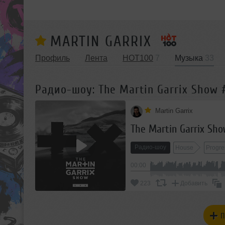
MARTIN GARRIX
Профиль
Лента
HOT100
7
Музыка
33
Радио-шоу: The Martin Garrix Show
Martin Garrix
The Martin Garrix Sh
Радио-шоу
House
Progre
00:00
223
Добавить
П