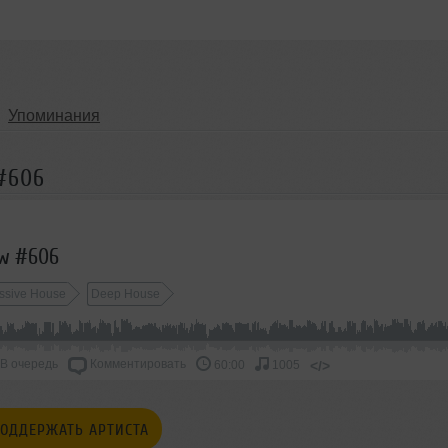
Упоминания
 #606
ow #606
ssive House
Deep House
В очередь
Комментировать
</>
60:00
1005
ОДДЕРЖАТЬ АРТИСТА