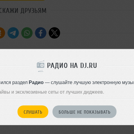
СКАЖИ ДРУЗЬЯМ
оркой хаус- и клубных треков
РАДИО НА DJ.RU
Стили:
House
,
Progres
дходящее для домашнего
House
,
Deep House
.
Записан: 19 апреля 2026
вился раздел
Радио
— слушайте лучшую электронную музык
Добавлен: 21 апреля 2026, 07
айвы и эксклюзивные сеты от лучших диджеев.
House
СЛУШАТЬ
БОЛЬШЕ НЕ ПОКАЗЫВАТЬ
09 июня