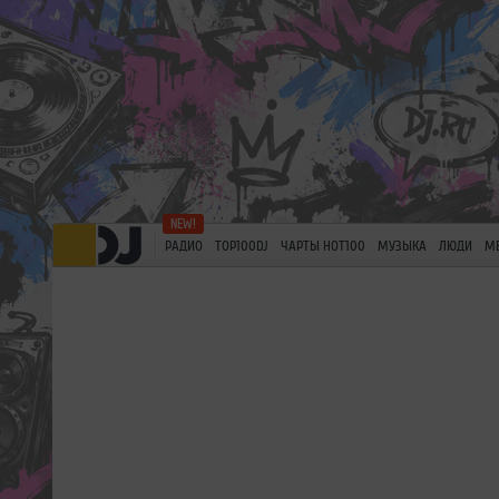
РАДИО
TOP100DJ
ЧАРТЫ HOT100
МУЗЫКА
ЛЮДИ
М