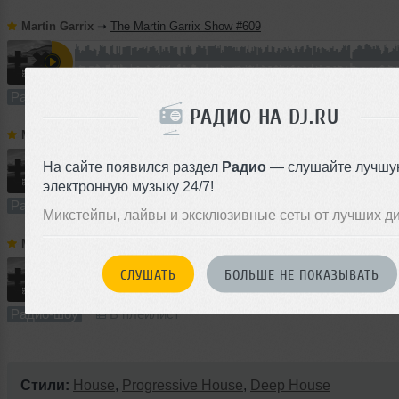
Martin Garrix
➝
The Martin Garrix Show #609
60:00
1032 раза
254
Радио-шоу
В плейлист
РАДИО НА DJ.RU
Martin Garrix
➝
The Martin Garrix Show #608
На сайте появился раздел
Радио
— слушайте лучшу
60:00
857 раз
220
электронную музыку 24/7!
Радио-шоу
В плейлист
Микстейпы, лайвы и эксклюзивные сеты от лучших д
Martin Garrix
➝
The Martin Garrix Show #607
СЛУШАТЬ
БОЛЬШЕ НЕ ПОКАЗЫВАТЬ
60:00
851 раз
177
Радио-шоу
В плейлист
Стили:
House
,
Progressive House
,
Deep House