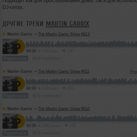
Подходит как для прослушивания дома, так и для использ
DJ-сетах.
ДРУГИЕ ТРЕКИ
MARTIN GARRIX
Martin Garrix
➝
The Martin Garrix Show #613
60:00
1001 раз
236
Радио-шоу
В плейлист
Martin Garrix
➝
The Martin Garrix Show #611
60:00
1016 раз
255
Радио-шоу
В плейлист
Martin Garrix
➝
The Martin Garrix Show #610
60:00
1462 раза
336
Радио-шоу
В плейлист