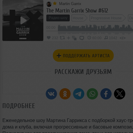
Martin Garrix
The Martin Garrix Show #612
Радио-шоу
House
Progressive House
D
00:00
</>
232
60:00
1042
ПОДДЕРЖАТЬ АРТИСТА
РАССКАЖИ ДРУЗЬЯМ
ПОДРОБНЕЕ
Еженедельное шоу Мартина Гаррикса с подборкой хаус-тр
дома и клуба, включая прогрессивные и басовые компози