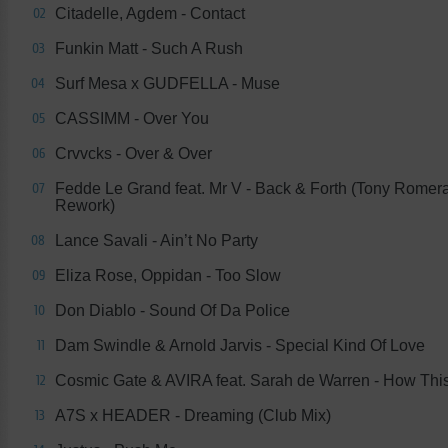
Citadelle, Agdem - Contact
02
Funkin Matt - Such A Rush
03
Surf Mesa x GUDFELLA - Muse
04
CASSIMM - Over You
05
Crvvcks - Over & Over
06
Fedde Le Grand feat. Mr V - Back & Forth (Tony Romer
07
Rework)
Lance Savali - Ain’t No Party
08
Eliza Rose, Oppidan - Too Slow
09
Don Diablo - Sound Of Da Police
10
Dam Swindle & Arnold Jarvis - Special Kind Of Love
11
Cosmic Gate & AVIRA feat. Sarah de Warren - How Thi
12
A7S x HEADER - Dreaming (Club Mix)
13