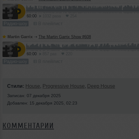
60:00
1032 раза
254
Радио-шоу
В плейлист
Martin Garrix
➝
The Martin Garrix Show #608
60:00
857 раз
220
Радио-шоу
В плейлист
Стили:
House
,
Progressive House
,
Deep House
Записан: 07 декабря 2025
Добавлен: 15 декабря 2025, 02:23
КОММЕНТАРИИ