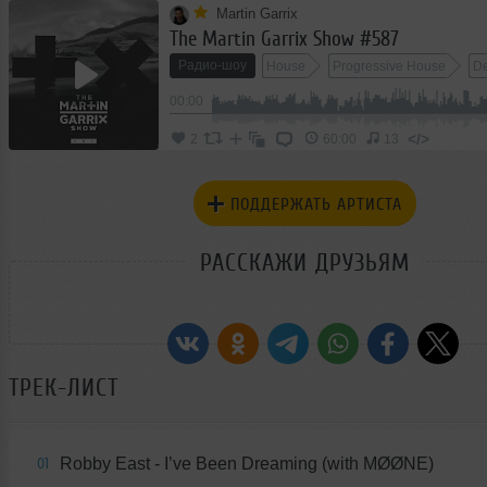
Martin Garrix
The Martin Garrix Show #587
Радио-шоу
House
Progressive House
D
00:00
</>
2
60:00
13
ПОДДЕРЖАТЬ АРТИСТА
РАССКАЖИ ДРУЗЬЯМ
ТРЕК-ЛИСТ
Robby East - I’ve Been Dreaming (with MØØNE)
01