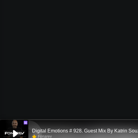
Ш
Digital Emotions # 928. Guest Mix By Katrin So
Fonarev