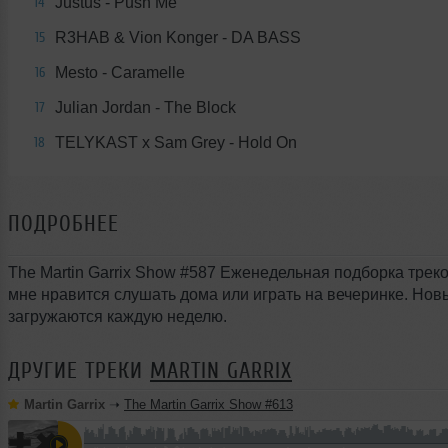
Justus - Push Me
14
R3HAB & Vion Konger - DA BASS
15
Mesto - Caramelle
16
Julian Jordan - The Block
17
TELYKAST x Sam Grey - Hold On
18
ПОДРОБНЕЕ
The Martin Garrix Show #587 Еженедельная подборка треко
мне нравится слушать дома или играть на вечеринке. Но
загружаются каждую неделю.
ДРУГИЕ ТРЕКИ
MARTIN GARRIX
Martin Garrix
➝
The Martin Garrix Show #613