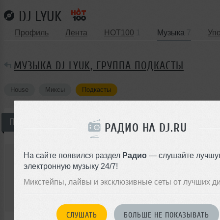
DJ LYUK
Профиль
Лента
HOT100
1
Музыка
7
Уп
МУЗЫКА DJ LYUK, ГРУППА ПОДКАСТЫ
House
Миксы
Подкасты
Подкасты
Всего —
1
РАДИО НА DJ.RU
Dj Lyuk
На сайте появился раздел
Радио
— слушайте лучшу
Dj Lyuk - House Disco Music 2020 vol 2
электронную музыку 24/7!
Подкаст
Deep House
House
Nu Disco
Микстейпы, лайвы и эксклюзивные сеты от лучших д
00:00
</>
19
1:02:15
334
СЛУШАТЬ
БОЛЬШЕ НЕ ПОКАЗЫВАТЬ