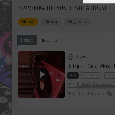
МУЗЫКА DJ LYUK, ГРУППА HOUSE
House
Миксы
Подкасты
House
1
Всего —
Dj Lyuk
Dj Lyuk - Vinyl Music
Микс
Disco House
Jazz-
00:00
23
Добавить