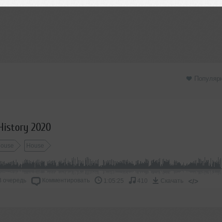
Популяр
 History 2020
House
House
В очередь
Комментировать
</>
1:05:25
410
Скачать