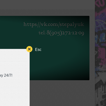
Esc
у 24/7!