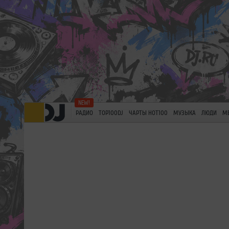
РАДИО
TOP100DJ
ЧАРТЫ HOT100
МУЗЫКА
ЛЮДИ
М