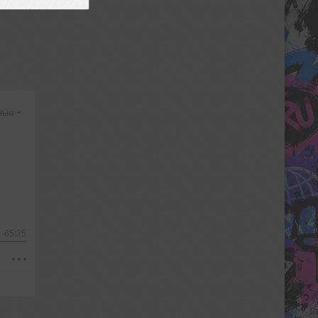
ные
-65:25