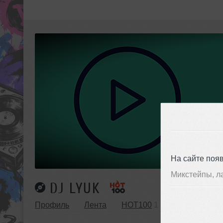
На сайте поя
Микстейпы, л
DJ LYUK
Профиль
Лента
HOT100
1
Музыка
7