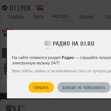
DJ LYUK
Профиль
Лента
HOT100
1
Музыка
7
Уп
Лучшие треки от Dj Lyuk в чартах HOT10
РАДИО НА DJ.RU
М
Dj Lyuk
13
На сайте появился раздел
Радио
— слушайте лучшу
электронную музыку 24/7!
Микс
Disco House
Dance-Pop
Pop-Rap
Микстейпы, лайвы и эксклюзивные сеты от лучших д
00:00
Electro House
</>
105
51:38
967
СЛУШАТЬ
БОЛЬШЕ НЕ ПОКАЗЫВАТЬ