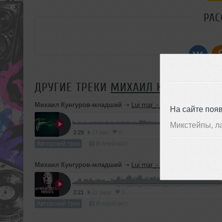
РАС
ДРУГИЕ ТРЕКИ
МИХАИЛ КУНГУРОВ-
Михаил Кунгуров-младший
➝
Lui mar_-_Stranger weather
На сайте поя
Микстейпы, л
2:29
17 раз
0
Авторский трек
В плейлист
Михаил Кунгуров-младший
➝
Lui mar_-_Hitchcock
2:21
22 раза
0
Авторский трек
В плейлист