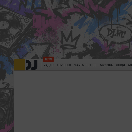
РАДИО
TOP100DJ
ЧАРТЫ HOT100
МУЗЫКА
ЛЮДИ
М