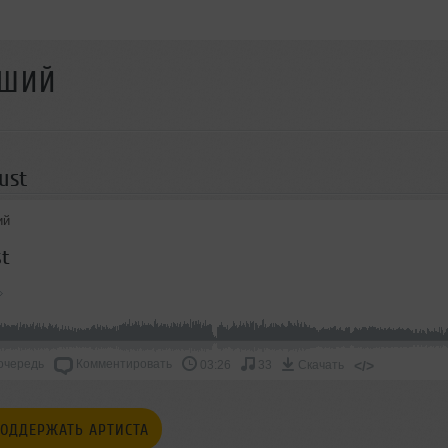
ДШИЙ
ust
ий
st
очередь
Комментировать
</>
03:26
33
Скачать
ОДДЕРЖАТЬ АРТИСТА