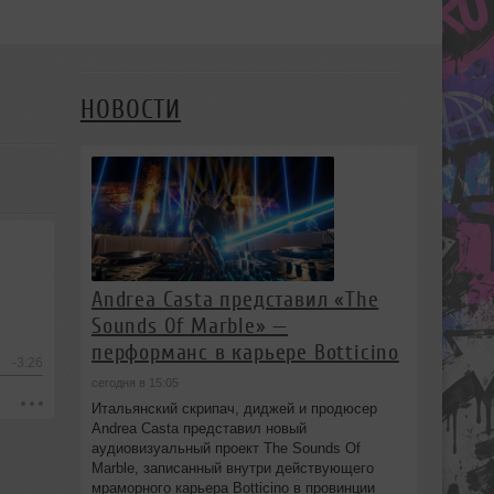
НОВОСТИ
Andrea Casta представил «The
Sounds Of Marble» —
перформанс в карьере Botticino
-3:26
сегодня в 15:05
Итальянский скрипач, диджей и продюсер
Andrea Casta представил новый
аудиовизуальный проект The Sounds Of
Marble, записанный внутри действующего
мраморного карьера Botticino в провинции