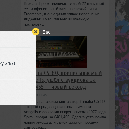
Brescia. Проект включает живой 22‑минутный
сет и официальный клип на свежий сингл
Fragments, и объединил живое исполнение,
диджеинг и масштабную визуальную
постановку.
Esc
у 24/7!
Yamaha CS-80, приписываемый
Vangelis, ушёл с аукциона за
£401,465 — новый рекорд
сегодня в 14:35
Редкий аналоговый синтезатор Yamaha CS-80,
который продавец связывал с именем
Vangelis и сессиями вокруг альбома 1977 года
Spiral, продан за £401,465. Сделка установила
новый рекорд для самой дорогой продажи
синтезатора.