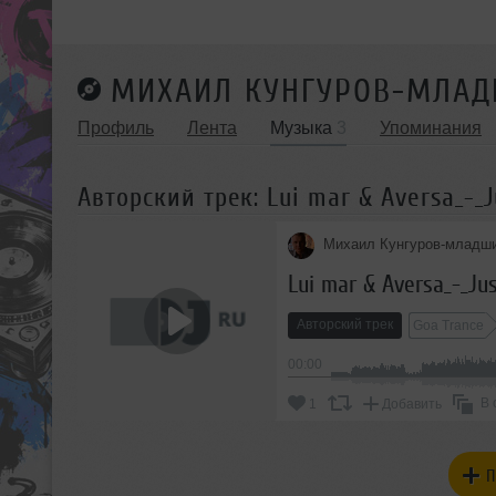
МИХАИЛ КУНГУРОВ-МЛА
Профиль
Лента
Музыка
3
Упоминания
Авторский трек: Lui mar & Aversa_-_J
Михаил Кунгуров-младш
Lui mar & Aversa_-_Ju
Авторский трек
Goa Trance
00:00
В 
1
Добавить
П