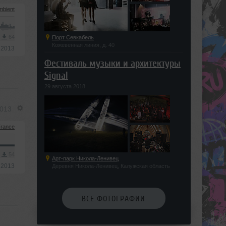
mbient
3
64
Порт Севкабель
Кожевенная линия, д. 40
 2013
Фестиваль музыки и архитектуры
Signal
29 августа 2018
2013
rance
3
54
Арт-парк Никола-Ленивец
 2013
Деревня Никола-Ленивец, Калужская область
ВСЕ ФОТОГРАФИИ