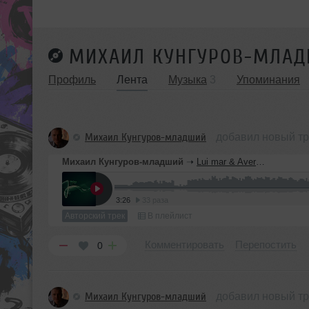
МИХАИЛ КУНГУРОВ-МЛА
Профиль
Лента
Музыка
3
Упоминания
Михаил Кунгуров-младший
добавил новый тр
Михаил Кунгуров-младший
➝
Lui mar & Aversa_-_Just
3:26
33 раза
Авторский трек
В плейлист
Комментировать
Перепостить
0
Михаил Кунгуров-младший
добавил новый тр