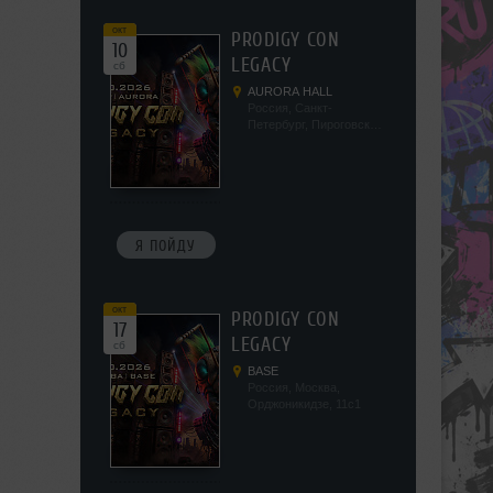
окт
PRODIGY CON
10
LEGACY
сб
AURORA HALL
Россия, Санкт-
Петербург, Пироговская
наб, 5/2
Я ПОЙДУ
окт
PRODIGY CON
17
LEGACY
сб
BASE
Россия, Москва,
Орджоникидзе, 11с1