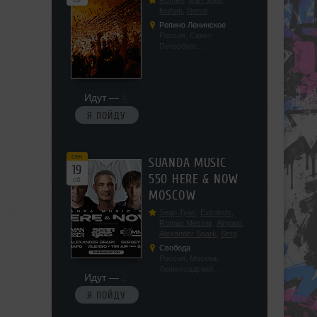
Romeo
,
Ivan Spell
,
Кефир
,
Renat
Репино Ленинское
Россия, Санкт-
Петербург,
Ленинградская обл, п.
Ленинское, ул.
Советская 171
Идут —
4
Я ПОЙДУ
сен
SUANDA MUSIC
19
550 HERE & NOW
сб
MOSCOW
Sean Tyas
,
Eximinds
,
Roman Messer
,
Aimoon
,
Alexander Spark
,
Sergey
Salekhov
,
Georgio Safo
,
Свобода
AlexSo
,
Tim Air
Россия, Москва,
Ленинградский
Идут —
2
проспект, 47с19
Я ПОЙДУ