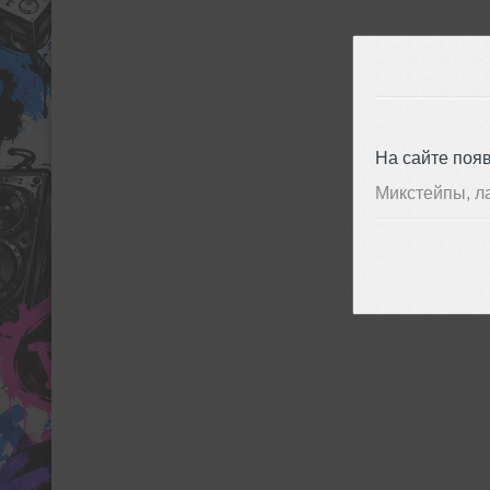
На сайте поя
Микстейпы, л