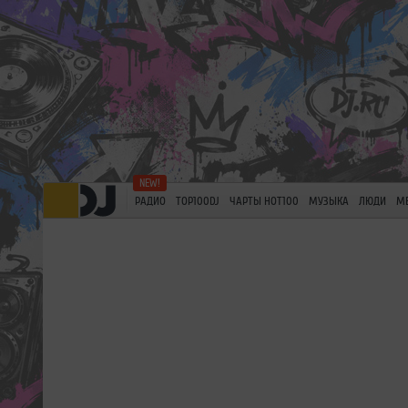
РАДИО
TOP100DJ
ЧАРТЫ HOT100
МУЗЫКА
ЛЮДИ
М