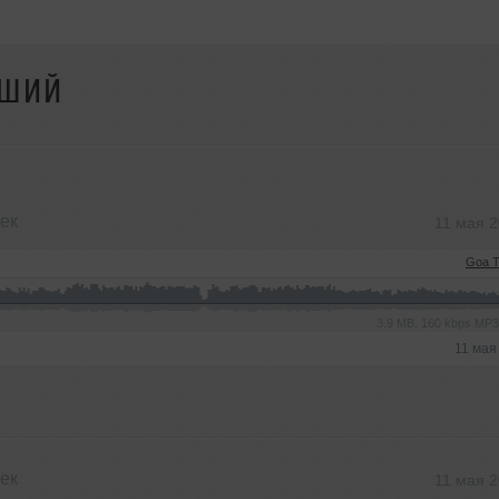
ДШИЙ
ек
11 мая 
Goa T
3.9 MB, 160 kbps MP
11 мая
ек
11 мая 