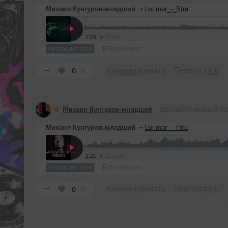
Михаил Кунгуров-младший
➝
Lui mar_-_Stranger weather
2:29
17 раз
Авторский трек
В плейлист
Комментировать
Перепостить
0
Михаил Кунгуров-младший
добавил новый тр
Михаил Кунгуров-младший
➝
Lui mar_-_Hitchcock
2:21
22 раза
Авторский трек
В плейлист
Комментировать
Перепостить
0