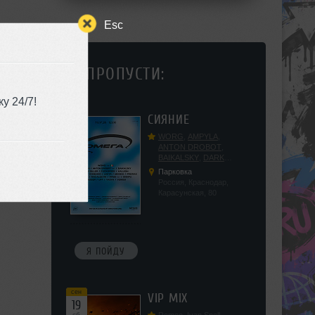
Esc
НЕ ПРОПУСТИ:
у 24/7!
сен
СИЯНИЕ
12
сб
WORG
,
AMPYLA
,
ANTON DROBOT
,
BAIKALSKY
,
DARK
DILLER
,
FUCKOPSSS
,
Парковка
KALUGIN
,
KITEGNOM
,
Россия, Краснодар,
KODENKO
,
LEEYA
,
Карасунская, 80
MEDIKA
,
PRIZRAK
,
PUSHIN
,
RAS ALGETHI
,
RPMD
,
SHINPU
,
TRIGGER
,
UFF
,
YASYA
,
VERIGO
Я ПОЙДУ
сен
VIP MIX
19
сб