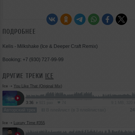
ПОДРОБНЕЕ
Kelis - Milkshake (Ice & Deeper Craft Remix)
Booking: +7 (930) 727-99-99
ДРУГИЕ ТРЕКИ
ICE
Ice
➝
You Like That (Original Mix)
3:36
921 раз
74
9.1 MB, 320
Авторский трек
В плейлист (в 3 плейлистах)
24
Ice
➝
Luxury Time #355