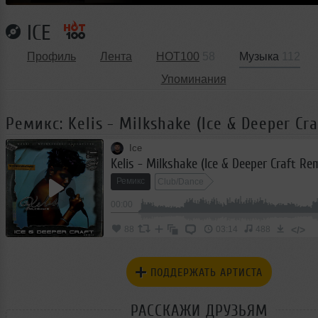
ICE
Профиль
Лента
HOT100
58
Музыка
112
Упоминания
Ремикс: Kelis - Milkshake (Ice & Deeper Cr
Ice
Kelis - Milkshake (Ice & Deeper Craft Re
Ремикс
Club/Dance
00:00
</>
88
03:14
488
ПОДДЕРЖАТЬ АРТИСТА
РАССКАЖИ ДРУЗЬЯМ