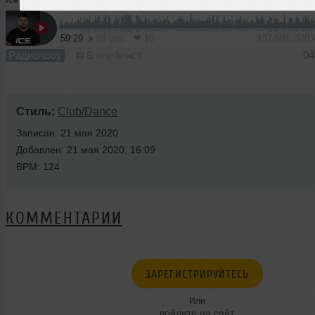
59:29
98 раз
10
137 MB, 320
Радио-шоу
В плейлист
04
Стиль:
Club/Dance
Записан: 21 мая 2020
Добавлен: 21 мая 2020, 16:09
BPM: 124
КОММЕНТАРИИ
ЗАРЕГИСТРИРУЙТЕСЬ
Или
войдите на сайт