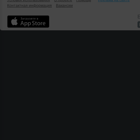
Условия использования
О проекте
Помощь
Реклама на сайте
Контактная информация
Вакансии
Б