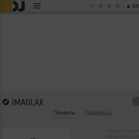
ВХ
IMADLAX
Профиль
Плейлисты
1
iMadlax не остав
информации о се