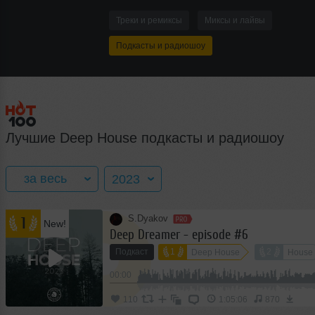
Треки и ремиксы
Миксы и лайвы
Подкасты и радиошоу
Лучшие Deep House подкасты и радиошоу
за весь
2023
S.Dyakov
1
New!
за весь год
2016
Deep Dreamer - episode #6
Подкаст
1
2
Deep House
House
январь
2017
00:00
февраль
2018
110
1:05:06
870
март
2019