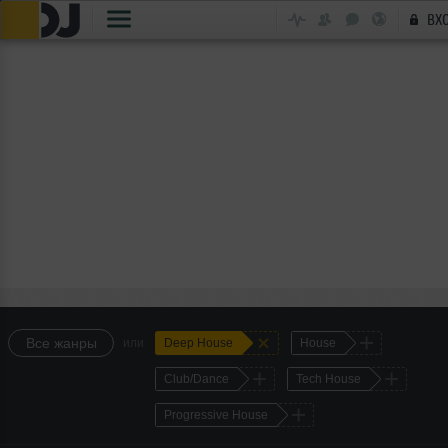
ВХ
+
+
Все жанры
или
Deep House
House
+
+
Club/Dance
Tech House
+
Progressive House