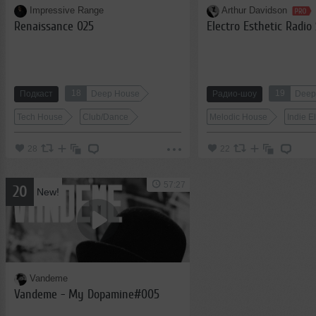
Impressive Range
Arthur Davidson
Renaissance 025
Electro Esthetic Radio
18
19
Подкаст
Deep House
Радио-шоу
Deep
Tech House
Club/Dance
Melodic House
Indie E
28
22
57:27
20
New!
Vandeme
Vandeme - My Dopamine#005