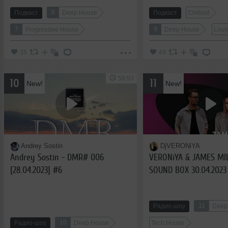
8
Подкаст
Deep House
Подкаст
Chillout
7
9
Progressive House
Deep House
Loun
35
49
58:53
10
11
New!
New!
Andrey Sostin
DjVERONiYA
Andrey Sostin - DMR# 006
VERONiYA & JAMES MI
[28.04.2023] #6
SOUND BOX 30.04.2023
11
Радио-шоу
Deep
10
Радио-шоу
Deep House
Tech House