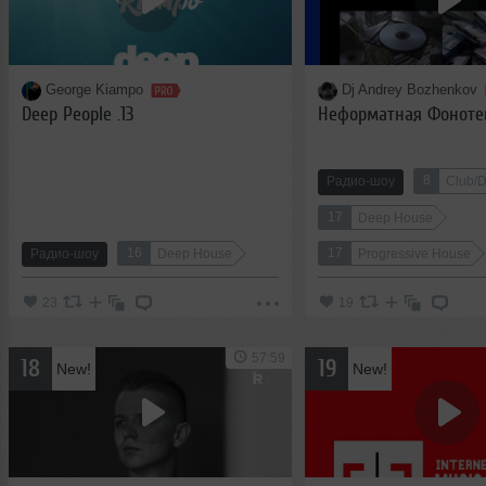
George Kiampo
Dj Andrey Bozhenkov
Deep People .13
Неформатная Фоноте
8
Радио-шоу
Club/
17
Deep House
16
17
Радио-шоу
Deep House
Progressive House
23
19
57:59
18
19
New!
New!