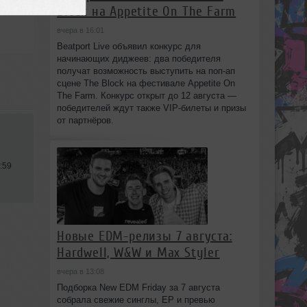
Block на Appetite On The Farm
вчера в 16:01
Beatport Live объявил конкурс для
начинающих диджеев: два победителя
получат возможность выступить на поп‑ап
сцене The Block на фестивале Appetite On
The Farm. Конкурс открыт до 12 августа —
победителей ждут также VIP‑билеты и призы
от партнёров.
:59
Новые EDM-релизы 7 августа:
Hardwell, W&W и Max Styler
вчера в 13:08
Подборка New EDM Friday за 7 августа
собрала свежие синглы, EP и превью