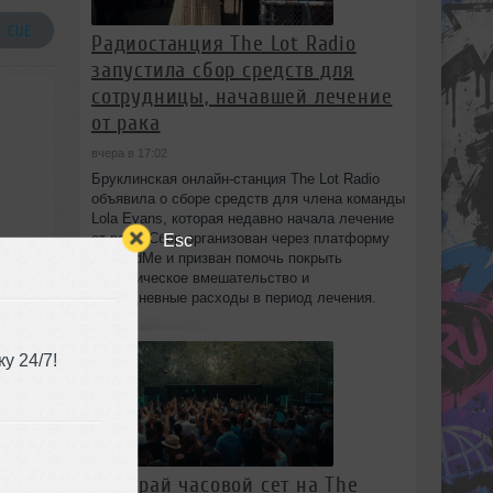
 .CUE
Радиостанция The Lot Radio
запустила сбор средств для
сотрудницы, начавшей лечение
от рака
вчера в 17:02
Бруклинская онлайн-станция The Lot Radio
объявила о сборе средств для члена команды
Lola Evans, которая недавно начала лечение
Esc
от рака. Сбор организован через платформу
GoFundMe и призван помочь покрыть
хирургическое вмешательство и
повседневные расходы в период лечения.
у 24/7!
Выиграй часовой сет на The