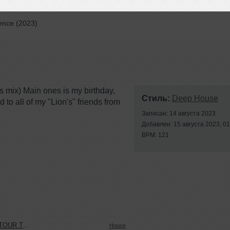
To Show It (Original Mix)
ence (2023)
is mix) Main ones is my birthday,
Стиль:
Deep House
 to all of my "Lion's" friends from
Записан: 14 августа 2023
Добавлен: 15 августа 2023, 01
BPM: 121
0.06.2025
House