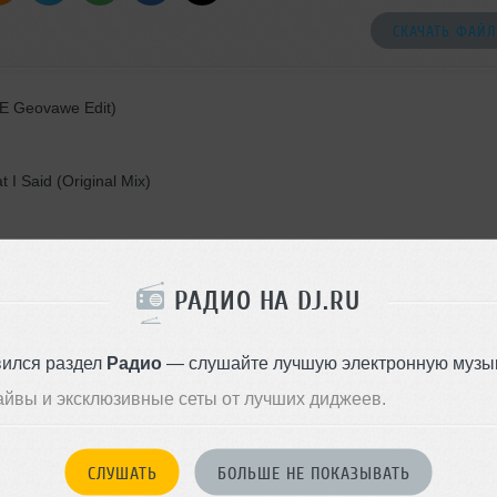
СКАЧАТЬ ФАЙЛ
E Geovawe Edit)
I Said (Original Mix)
n Extended Remix)
inal Mix)
РАДИО НА DJ.RU
Papa Tin Remix)
вился раздел
Радио
— слушайте лучшую электронную музык
айвы и эксклюзивные сеты от лучших диджеев.
 It Feels So Good (2023)
СЛУШАТЬ
БОЛЬШЕ НЕ ПОКАЗЫВАТЬ