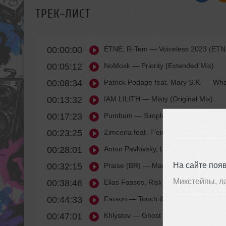
ТРЕК-ЛИСТ
00:00:00
ETNE, R-Tem
— Voiceless 2023 (ETN
00:05:12
NoMosk
— Priority (Extended Mix)
00:08:34
Patrick Podage feat. Mary S.K.
— What 
00:13:32
IAM LILITH
— Misty (Original Mix)
00:17:23
Pumbum
— Simple Question (Talema
00:23:25
Zimcerla feat. T'eira
— Delicious (Orig
00:28:01
Anton Pavlovsky, Lemme
— I'm Just (
На сайте поя
00:32:15
Praise (BR)
— Mango (Original Mix)
Микстейпы, л
00:38:46
Elias Fassos, Risk (GR), Maria Peidi
—
00:44:33
Faraon
— Touch & Feel (Original Mix)
00:47:01
Khlystov
— Ghost (Extended Mix)