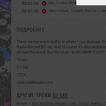
00:51:26
Alex Grafton, Ruslana Taranuha
— Me 
00:57:00
Nikko Culture, Coultoff, Tina Lm
— Sil
ПОДРОБНЕЕ
There are too much stuff to to where I can dedicate th
Radio Record BD etc. And of course it's also dediacted
all over the world! But first of all - to NO WAR! EVER!
Yours,
DJ Say
CEO
www.realfmradio.com
ДРУГИЕ ТРЕКИ
DJ SAY
DJ SAY
➝
EXIT FESTIVAL FRIDAY | LIVE | TICKET RAFFLE | TOUR TWO | 2