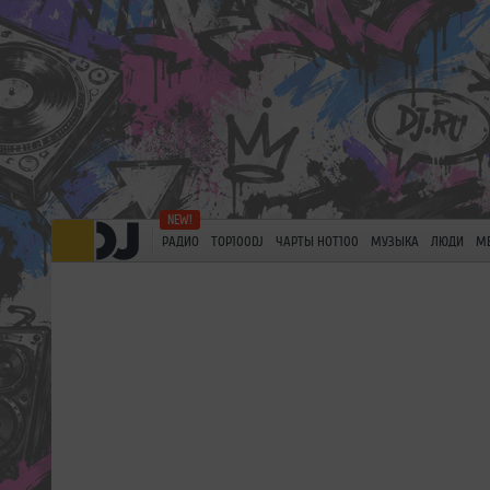
РАДИО
TOP100DJ
ЧАРТЫ HOT100
МУЗЫКА
ЛЮДИ
М