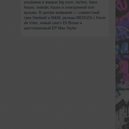
альбомов в жанрах big room, techno, bass
house, melodic house и электронной поп-
музыки. В центре внимания — совместный
трек Hardwell и W&W, релизы MEDUZA с Kevin
de Vries, новый сингл Eli Brown и
шеститрековый EP Max Styler.