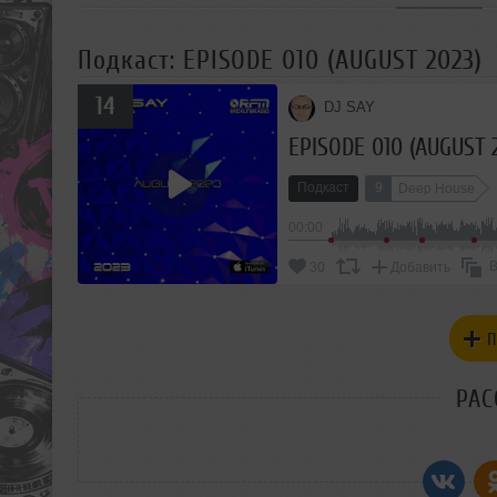
Подкаст: EPISODE 010 (AUGUST 2023)
14
DJ SAY
EPISODE 010 (AUGUST 
Подкаст
9
Deep House
00:00
В
30
Добавить
П
РАС