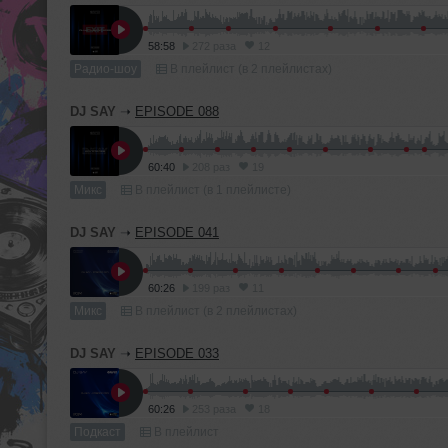
58:58
272 раза
12
Радио-шоу
В плейлист (в 2 плейлистах)
DJ SAY
➝
EPISODE 088
60:40
208 раз
19
Микс
В плейлист (в 1 плейлисте)
DJ SAY
➝
EPISODE 041
60:26
199 раз
11
Микс
В плейлист (в 2 плейлистах)
DJ SAY
➝
EPISODE 033
60:26
253 раза
18
Подкаст
В плейлист