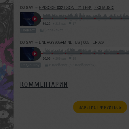
DJ SAY
➝
EPISODE 032 | SON - 21 | HB! | 2K3 MUSIC
59:22
213 раз
17
Подкаст
В плейлист
DJ SAY
➝
ENERGY905FM NE, US | 005 | EP029
60:06
269 раз
18
Радио-шоу
В плейлист (в 2 плейлистах)
КОММЕНТАРИИ
ЗАРЕГИСТРИРУЙТЕСЬ